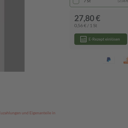
7 St
(2,06 € 
27,80 €
0,56 € / 1 St
E-Rezept einlösen
Zuzahlungen und Eigenanteile in