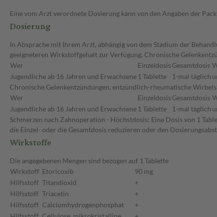
Eine vom Arzt verordnete Dosierung kann von den Angaben der Packun
Dosierung
In Absprache mit Ihrem Arzt, abhängig von dem Stadium der Behandlun
geeigneteren Wirkstoffgehalt zur Verfügung. Chronische Gelenkentz
Wer
Einzeldosis
Gesamtdosis
W
Jugendliche ab 16 Jahren und Erwachsene
1 Tablette
1-mal täglich
u
Chronische Gelenkentzündungen, entzündlich-rheumatische Wirbelsäul
Wer
Einzeldosis
Gesamtdosis
W
Jugendliche ab 16 Jahren und Erwachsene
1 Tablette
1-mal täglich
u
Schmerzen nach Zahnoperation - Höchstdosis: Eine Dosis von 1 Tablet
die Einzel- oder die Gesamtdosis reduzieren oder den Dosierungsabs
Wirkstoffe
Die angegebenen Mengen sind bezogen auf 1 Tablette
Wirkstoff
Etoricoxib
90 mg
Hilfsstoff
Titandioxid
+
Hilfsstoff
Triacetin
+
Hilfsstoff
Calciumhydrogenphosphat
+
Hilfsstoff
Cellulose, mikrokristalline
+