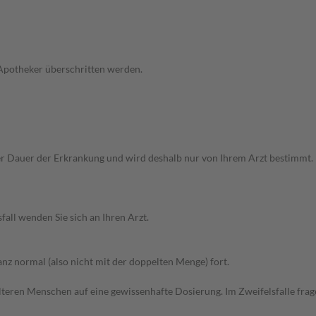
 Apotheker überschritten werden.
 Dauer der Erkrankung und wird deshalb nur von Ihrem Arzt bestimmt. B
all wenden Sie sich an Ihren Arzt.
z normal (also nicht mit der doppelten Menge) fort.
d älteren Menschen auf eine gewissenhafte Dosierung. Im Zweifelsfalle f