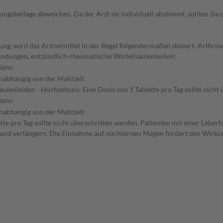
gsbeilage abweichen. Da der Arzt sie individuell abstimmt, sollten Si
g, wird das Arzneimittel in der Regel folgendermaßen dosiert: Arthrose
ündungen, entzündlich-rheumatische Wirbelsäulenleiden:
ann
nabhängig von der Mahlzeit
enleiden - Höchstdosis: Eine Dosis von 1 Tablette pro Tag sollte nich
ann
nabhängig von der Mahlzeit
te pro Tag sollte nicht überschritten werden. Patienten mit einer Leber
tand verlängern. Die Einnahme auf nüchternen Magen fördert den Wirkun