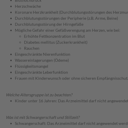
Bluthochdruck
Herzschwäche
Koronare Herzkrankheit (Durchblutungsstörungen des Herzmus
Durchblutungsstörungen der Peripherie (z.B. Arme, Beine)
Durchblutungsstörung der Hirngefäße
Mögliche Gefahr einer Gefäßverengung am Herzen, wie bei:
Erhöhte Fettkonzentration im Blut
Diabetes mellitus (Zuckerkrankheit)
Rauchen
Eingeschränkte Nierenfunktion
Wassereinlagerungen (Ödeme)
Flüssigkeitsmangel
Eingeschränkte Leberfunktion
Frauen mit Kinderwunsch oder ohne sicheren Empfängnisschut
Welche Altersgruppe ist zu beachten?
Kinder unter 16 Jahren: Das Arzneimittel darf nicht angewende
Was ist mit Schwangerschaft und Stillzeit?
Schwangerschaft: Das Arzneimittel darf nicht angewendet werd