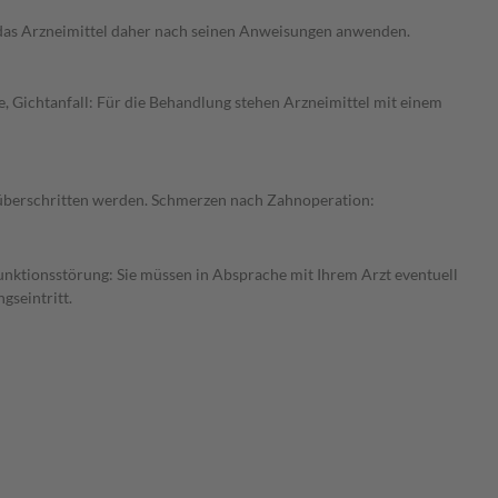
e das Arzneimittel daher nach seinen Anweisungen anwenden.
, Gichtanfall: Für die Behandlung stehen Arzneimittel mit einem
t überschritten werden. Schmerzen nach Zahnoperation:
funktionsstörung: Sie müssen in Absprache mit Ihrem Arzt eventuell
gseintritt.