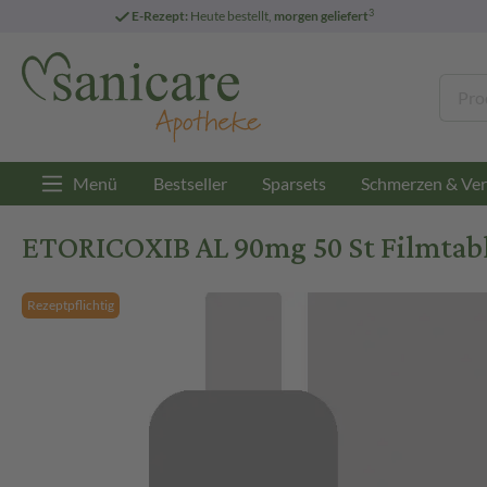
3
E-Rezept:
Heute bestellt,
morgen geliefert
Menü
Bestseller
Sparsets
Schmerzen & Ver
ETORICOXIB AL 90mg 50 St Filmtab
Rezeptpflichtig