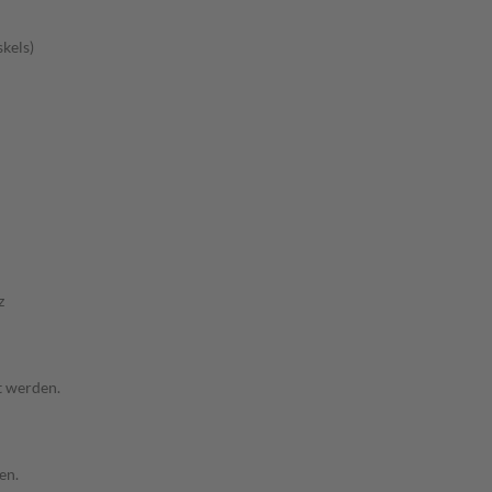
kels)
z
t werden.
en.