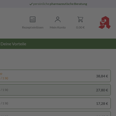
persönliche
pharmazeutische Beratung
Rezept einlösen
Mein Konto
0,00 €
Deine Vorteile
pp
38,84 €
/ 1 St)
27,80 €
/ 1 St)
17,28 €
/ 1 St)