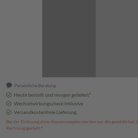
Abbildung kann abweichen
Persönliche Beratung
Heute bestellt und morgen geliefert³
Wechselwirkungscheck inklusive
Versandkostenfreie Lieferung
Bei der Einlösung eines Kassenrezeptes werden nur die gesetzlichen 
Rechnung gestellt.⁴