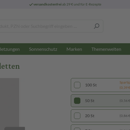
versandkostenfrei
ab 29 € und für E-Rezepte
letzungen
Sonnenschutz
Marken
Themenwelten
letten
Sparti
100 St
(0,39 € 
50 St
(0,56 € 
20 St
(0,86 € 