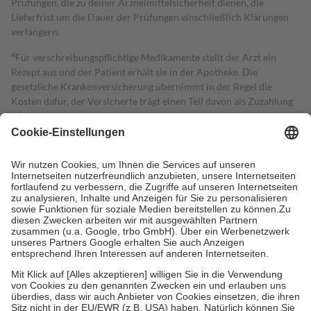
Prüfungen, die zu deiner Arzneimittelsicherheit dienen, die
Lieferfrist um die Dauer der Prüfungen einschließlich Klärungen
verlängern.
4
Für verschreibungspflichtige Medikamente stellt der Arzt ein
Rezept aus und der Patient erhält sie in der Apotheke. Die
gesetzliche Krankenversicherung übernimmt in der Regel die
Kosten dafür, der Versicherte trägt einen Teil davon als Zuzahlung
mit.
Grundsätzlich leisten Mitglieder Zuzahlungen in Höhe von zehn
Prozent des Abgabepreises,
mindestens
jedoch
fünf Euro
und
höchstens zehn Euro.
Es sind jedoch nie mehr als die tatsächlichen
Kosten der Leistung zu entrichten.
Diese Regeln gelten grundsätzlich auch für Online-Apotheken.
Bei Heilmitteln und häuslicher Krankenpflege beträgt die
Zuzahlung zehn Prozent der Kosten sowie zehn Euro je
Verordnung.
Um das Engagement der Versicherten für ihre eigene Gesundheit zu
stärken und die besondere Stellung der Familie zu unterstützen,
fallen
keine Zuzahlungen
an bei:
• Kindern und Jugendlichen bis zum vollendeten 18. Lebensjahr
mit Ausnahme der Fahrkosten