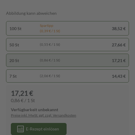
Abbildung kann abweichen
Spartipp
100 St
38,52 €
(0,39 € / 1 St)
50 St
27,66 €
(0,55 € / 1 St)
20 St
17,21 €
(0,86 € / 1 St)
7 St
14,43 €
(2,06 € / 1 St)
17,21 €
0,86 € / 1 St
Verfügbarkeit unbekannt
Preise inkl. MwSt. ggf. zzgl. Versandkosten
E-Rezept einlösen