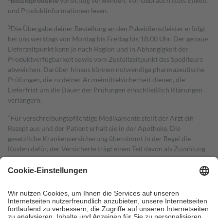
Biozidprodukte
vorsichtig verwenden. Vor Gebrauch stets Etikett
und Produktinformationen lesen.
3
Die Übergabe deiner Bestellung an den Paketdienstleister erfolgt
bei uns werktags von Montag bis Freitag bis 18:00 Uhr. Der genaue
Lieferzeitpunkt kann je nach Region und in Abhängigkeit der
Produktverfügbarkeit sowie vom Zustellzeitpunkt des Spediteurs
abweichen. Darüber hinaus können notwendige pharmazeutische
Prüfungen, die zu deiner Arzneimittelsicherheit dienen, die
Lieferfrist um die Dauer der Prüfungen einschließlich Klärungen
verlängern.
4
Für verschreibungspflichtige Medikamente stellt der Arzt ein
Rezept aus und der Patient erhält sie in der Apotheke. Die
gesetzliche Krankenversicherung übernimmt in der Regel die
Kosten dafür, der Versicherte trägt einen Teil davon als Zuzahlung
mit.
Grundsätzlich leisten Mitglieder Zuzahlungen in Höhe von zehn
Prozent des Abgabepreises,
mindestens
jedoch
fünf Euro
und
höchstens zehn Euro.
Es sind jedoch nie mehr als die tatsächlichen
Kosten der Leistung zu entrichten.
Diese Regeln gelten grundsätzlich auch für Online-Apotheken.