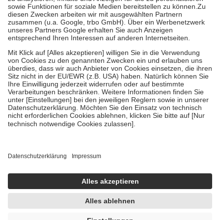
Bei Heilmitteln und häuslicher Krankenpflege beträgt die
Zuzahlung zehn Prozent der Kosten sowie zehn Euro je
Verordnung.
Um das Engagement der Versicherten für ihre eigene Gesundheit zu
stärken und die besondere Stellung der Familie zu unterstützen,
fallen
keine Zuzahlungen
an bei:
• Kindern und Jugendlichen bis zum vollendeten 18. Lebensjahr
mit Ausnahme der Fahrkosten
• Untersuchungen zur Vorsorge und Früherkennung, die von der
GKV getragen werden
• empfohlenen Schutzimpfungen
• Harn- und Blutteststreifen
Wir nutzen Trusted Shops als unabhängigen Dienstleister für die
Einholung von Bewertungen. Trusted Shops hat Maßnahmen
getroffen, um sicherzustellen, dass es sich um echte Bewertungen
handelt. Mehr Informationen findest du hier:
https://help.etrusted.com/hc/de/articles/4419944605341
Einige Bilder und Inhalte wurden unter Zuhilfenahme künstlicher
Intelligenz erstellt.