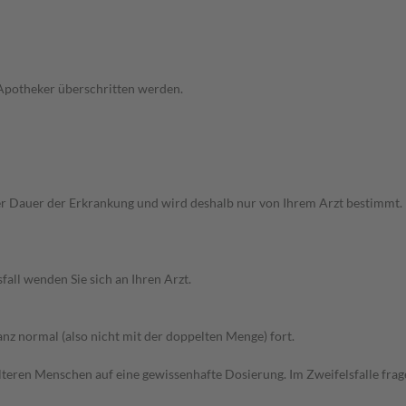
 Apotheker überschritten werden.
auer der Erkrankung und wird deshalb nur von Ihrem Arzt bestimmt. Bei 
all wenden Sie sich an Ihren Arzt.
z normal (also nicht mit der doppelten Menge) fort.
d älteren Menschen auf eine gewissenhafte Dosierung. Im Zweifelsfalle f