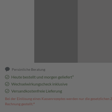
Abbildung kann abweichen
Persönliche Beratung
Heute bestellt und morgen geliefert³
Wechselwirkungscheck inklusive
Versandkostenfreie Lieferung
Bei der Einlösung eines Kassenrezeptes werden nur die gesetzlichen 
Rechnung gestellt.⁴