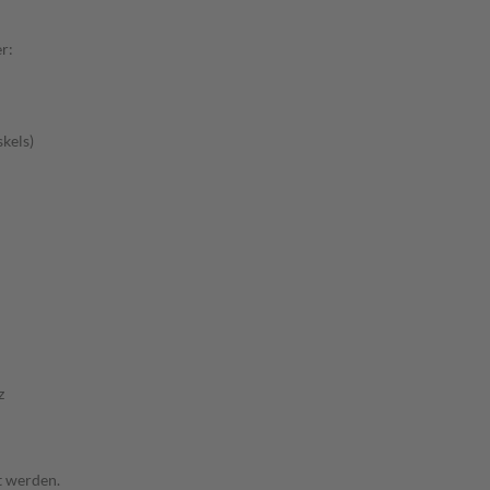
r:
kels)
z
t werden.