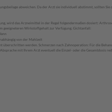
gsbeilage abweichen. Da der Arzt sie individuell abstimmt, sollten Si
ung, wird das Arzneimittel in der Regel folgendermaßen dosiert: Arthr
m geeigneteren Wirkstoffgehalt zur Verfügung. Gichtanfall:
ann
nabhängig von der Mahlzeit
 nicht überschritten werden. Schmerzen nach Zahnoperation: Für die Behan
 Absprache mit Ihrem Arzt eventuell die Einzel- oder die Gesamtdosis r