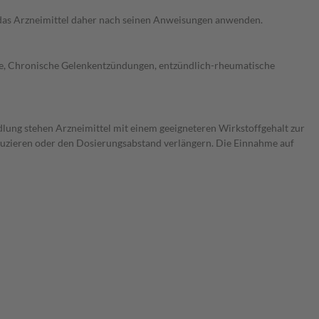
e das Arzneimittel daher nach seinen Anweisungen anwenden.
ose, Chronische Gelenkentzündungen, entzündlich-rheumatische
dlung stehen Arzneimittel mit einem geeigneteren Wirkstoffgehalt zur
eduzieren oder den Dosierungsabstand verlängern. Die Einnahme auf