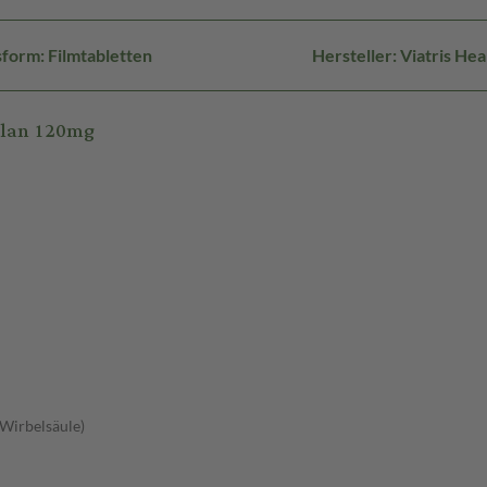
form: Filmtabletten
Hersteller: Viatris H
ylan 120mg
 Wirbelsäule)