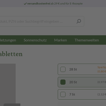
versandkostenfrei
ab 29 € und für E-Rezepte
letzungen
Sonnenschutz
Marken
Themenwelten
abletten
Sparti
28 St
(0,80 € 
20 St
(0,97 € 
7 St
(2,12 € 