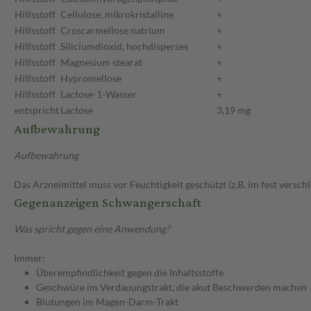
Hilfsstoff
Cellulose, mikrokristalline
+
Hilfsstoff
Croscarmellose natrium
+
Hilfsstoff
Siliciumdioxid, hochdisperses
+
Hilfsstoff
Magnesium stearat
+
Hilfsstoff
Hypromellose
+
Hilfsstoff
Lactose-1-Wasser
+
entspricht
Lactose
3,19 mg
Aufbewahrung
Aufbewahrung
Das Arzneimittel muss vor Feuchtigkeit geschützt (z.B. im fest versc
Gegenanzeigen Schwangerschaft
Was spricht gegen eine Anwendung?
Immer:
Überempfindlichkeit gegen die Inhaltsstoffe
Geschwüre im Verdauungstrakt, die akut Beschwerden machen
Blutungen im Magen-Darm-Trakt