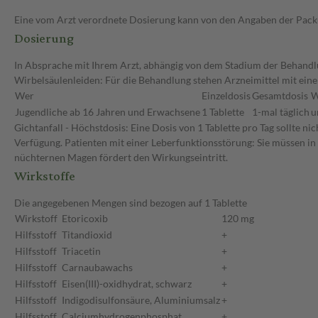
Eine vom Arzt verordnete Dosierung kann von den Angaben der Packun
Dosierung
In Absprache mit Ihrem Arzt, abhängig von dem Stadium der Behandl
Wirbelsäulenleiden: Für die Behandlung stehen Arzneimittel mit eine
Wer
Einzeldosis
Gesamtdosis
W
Jugendliche ab 16 Jahren und Erwachsene
1 Tablette
1-mal täglich
u
Gichtanfall - Höchstdosis: Eine Dosis von 1 Tablette pro Tag sollte
Verfügung. Patienten mit einer Leberfunktionsstörung: Sie müssen in
nüchternen Magen fördert den Wirkungseintritt.
Wirkstoffe
Die angegebenen Mengen sind bezogen auf 1 Tablette
Wirkstoff
Etoricoxib
120 mg
Hilfsstoff
Titandioxid
+
Hilfsstoff
Triacetin
+
Hilfsstoff
Carnaubawachs
+
Hilfsstoff
Eisen(III)-oxidhydrat, schwarz
+
Hilfsstoff
Indigodisulfonsäure, Aluminiumsalz
+
Hilfsstoff
Calciumhydrogenphosphat
+