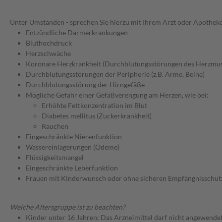
Unter Umständen - sprechen Sie hierzu mit Ihrem Arzt oder Apotheke
Entzündliche Darmerkrankungen
Bluthochdruck
Herzschwäche
Koronare Herzkrankheit (Durchblutungsstörungen des Herzmus
Durchblutungsstörungen der Peripherie (z.B. Arme, Beine)
Durchblutungsstörung der Hirngefäße
Mögliche Gefahr einer Gefäßverengung am Herzen, wie bei:
Erhöhte Fettkonzentration im Blut
Diabetes mellitus (Zuckerkrankheit)
Rauchen
Eingeschränkte Nierenfunktion
Wassereinlagerungen (Ödeme)
Flüssigkeitsmangel
Eingeschränkte Leberfunktion
Frauen mit Kinderwunsch oder ohne sicheren Empfängnisschut
Welche Altersgruppe ist zu beachten?
Kinder unter 16 Jahren: Das Arzneimittel darf nicht angewende