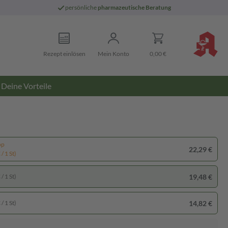
persönliche
pharmazeutische Beratung
Rezept einlösen
Mein Konto
0,00 €
Deine Vorteile
pp
22,29 €
/ 1 St)
19,48 €
/ 1 St)
14,82 €
/ 1 St)