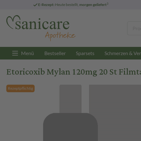
3
E-Rezept:
Heute bestellt,
morgen geliefert
Menü
Bestseller
Sparsets
Schmerzen & Ver
Etoricoxib Mylan 120mg 20 St Filmt
Rezeptpflichtig