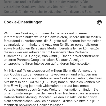
Rezept aus und der Patient erhält sie in der Apotheke. Die
gesetzliche Krankenversicherung übernimmt in der Regel die
Kosten dafür, der Versicherte trägt einen Teil davon als Zuzahlung
mit.
Grundsätzlich leisten Mitglieder Zuzahlungen in Höhe von zehn
Prozent des Abgabepreises,
mindestens
jedoch
fünf Euro
und
höchstens zehn Euro.
Es sind jedoch nie mehr als die tatsächlichen
Kosten der Leistung zu entrichten.
Diese Regeln gelten grundsätzlich auch für Online-Apotheken.
Bei Heilmitteln und häuslicher Krankenpflege beträgt die
Zuzahlung zehn Prozent der Kosten sowie zehn Euro je
Verordnung.
Um das Engagement der Versicherten für ihre eigene Gesundheit zu
stärken und die besondere Stellung der Familie zu unterstützen,
fallen
keine Zuzahlungen
an bei:
• Kindern und Jugendlichen bis zum vollendeten 18. Lebensjahr
mit Ausnahme der Fahrkosten
• Untersuchungen zur Vorsorge und Früherkennung, die von der
GKV getragen werden
• empfohlenen Schutzimpfungen
• Harn- und Blutteststreifen