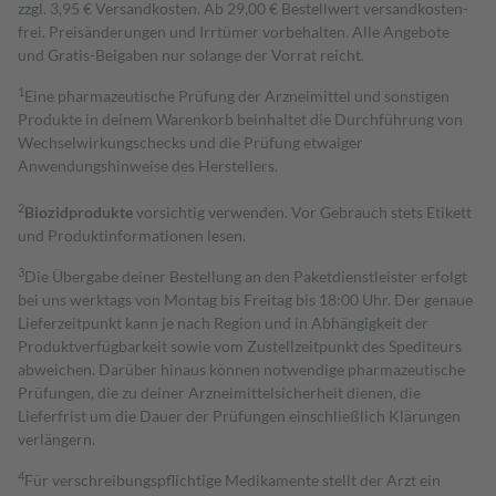
zzgl. 3,95 € Versandkosten. Ab 29,00 € Bestell­wert versand­kosten­
frei. Preisänderungen und Irrtümer vorbehalten. Alle Angebote
und Gratis-Beigaben nur solange der Vorrat reicht.
1
Eine pharmazeutische Prüfung der Arzneimittel und sonstigen
Produkte in deinem Warenkorb beinhaltet die Durchführung von
Wechselwirkungschecks und die Prüfung etwaiger
Anwendungshinweise des Herstellers.
2
Biozidprodukte
vorsichtig verwenden. Vor Gebrauch stets Etikett
und Produktinformationen lesen.
3
Die Übergabe deiner Bestellung an den Paketdienstleister erfolgt
bei uns werktags von Montag bis Freitag bis 18:00 Uhr. Der genaue
Lieferzeitpunkt kann je nach Region und in Abhängigkeit der
Produktverfügbarkeit sowie vom Zustellzeitpunkt des Spediteurs
abweichen. Darüber hinaus können notwendige pharmazeutische
Prüfungen, die zu deiner Arzneimittelsicherheit dienen, die
Lieferfrist um die Dauer der Prüfungen einschließlich Klärungen
verlängern.
4
Für verschreibungspflichtige Medikamente stellt der Arzt ein