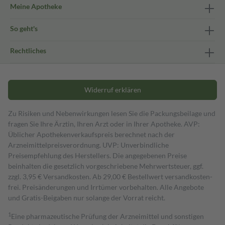
Meine Apotheke
So geht's
Rechtliches
Widerruf erklären
Zu Risiken und Nebenwirkungen lesen Sie die Packungsbeilage und
fragen Sie Ihre Ärztin, Ihren Arzt oder in Ihrer Apotheke. AVP:
Üblicher Apothekenverkaufspreis berechnet nach der
Arzneimittelpreisverordnung. UVP: Unverbindliche
Preisempfehlung des Herstellers. Die angegebenen Preise
beinhalten die gesetzlich vorgeschriebene Mehrwertsteuer, ggf.
zzgl. 3,95 € Versandkosten. Ab 29,00 € Bestell­wert versand­kosten­
frei. Preisänderungen und Irrtümer vorbehalten. Alle Angebote
und Gratis-Beigaben nur solange der Vorrat reicht.
1
Eine pharmazeutische Prüfung der Arzneimittel und sonstigen