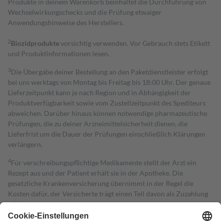
Produkte in deinem Warenkorb beinhaltet die Durchführung von
Wechselwirkungschecks und die Prüfung etwaiger
Anwendungshinweise des Herstellers.
2
Biozidprodukte
vorsichtig verwenden. Vor Gebrauch stets Etikett
und Produktinformationen lesen.
3
Die Übergabe deiner Bestellung an den Paketdienstleister erfolgt
bei uns werktags von Montag bis Freitag bis 18:00 Uhr. Der genaue
Lieferzeitpunkt kann je nach Region und in Abhängigkeit der
Produktverfügbarkeit sowie vom Zustellzeitpunkt des Spediteurs
abweichen. Darüber hinaus können notwendige pharmazeutische
Prüfungen, die zu deiner Arzneimittelsicherheit dienen, die
Lieferfrist um die Dauer der Prüfungen einschließlich Klärungen
verlängern.
4
Für verschreibungspflichtige Medikamente stellt der Arzt ein
Rezept aus und der Patient erhält sie in der Apotheke. Die
gesetzliche Krankenversicherung übernimmt in der Regel die
Kosten dafür, der Versicherte trägt einen Teil davon als Zuzahlung
mit.
Grundsätzlich leisten Mitglieder Zuzahlungen in Höhe von zehn