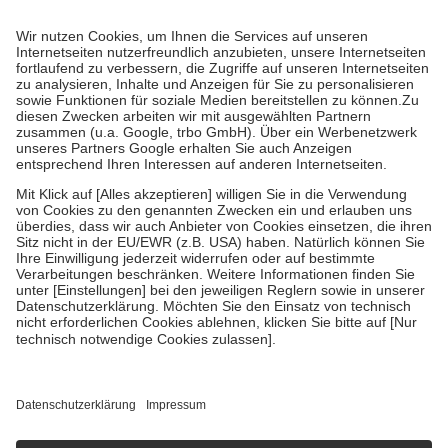
Prozent des Abgabepreises,
mindestens
jedoch
fünf Euro
und
höchstens zehn Euro.
Es sind jedoch nie mehr als die tatsächlichen
Kosten der Leistung zu entrichten.
Diese Regeln gelten grundsätzlich auch für Online-Apotheken.
Bei Heilmitteln und häuslicher Krankenpflege beträgt die
Zuzahlung zehn Prozent der Kosten sowie zehn Euro je
Verordnung.
Um das Engagement der Versicherten für ihre eigene Gesundheit zu
stärken und die besondere Stellung der Familie zu unterstützen,
fallen
keine Zuzahlungen
an bei:
• Kindern und Jugendlichen bis zum vollendeten 18. Lebensjahr
mit Ausnahme der Fahrkosten
• Untersuchungen zur Vorsorge und Früherkennung, die von der
GKV getragen werden
• empfohlenen Schutzimpfungen
• Harn- und Blutteststreifen
Wir nutzen Trusted Shops als unabhängigen Dienstleister für die
Einholung von Bewertungen. Trusted Shops hat Maßnahmen
getroffen, um sicherzustellen, dass es sich um echte Bewertungen
handelt. Mehr Informationen findest du hier:
https://help.etrusted.com/hc/de/articles/4419944605341