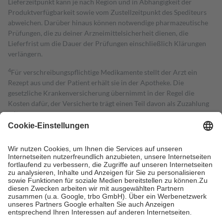
Lieferzeitpunkt kann je nach Region und in Abhängigkeit der
Produktverfügbarkeit sowie vom Zustellzeitpunkt des Spediteurs
abweichen. Darüber hinaus können notwendige pharmazeutische
Prüfungen, die zu deiner Arzneimittelsicherheit dienen, die
Lieferfrist um die Dauer der Prüfungen einschließlich Klärungen
verlängern.
4
Für verschreibungspflichtige Medikamente stellt der Arzt ein
Rezept aus und der Patient erhält sie in der Apotheke. Die
gesetzliche Krankenversicherung übernimmt in der Regel die
Kosten dafür, der Versicherte trägt einen Teil davon als Zuzahlung
mit.
Grundsätzlich leisten Mitglieder Zuzahlungen in Höhe von zehn
Prozent des Abgabepreises,
mindestens
jedoch
fünf Euro
und
höchstens zehn Euro.
Es sind jedoch nie mehr als die tatsächlichen
Kosten der Leistung zu entrichten.
Diese Regeln gelten grundsätzlich auch für Online-Apotheken.
Bei Heilmitteln und häuslicher Krankenpflege beträgt die
Zuzahlung zehn Prozent der Kosten sowie zehn Euro je
Verordnung.
Um das Engagement der Versicherten für ihre eigene Gesundheit zu
stärken und die besondere Stellung der Familie zu unterstützen,