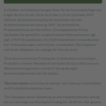
Zu Risiken und Nebenwirkungen lesen Sie die Packungsbeilage und
fragen Sie Ihre Ärztin, Ihren Arzt oder in Ihrer Apotheke. AVP:
Üblicher Apothekenverkaufspreis berechnet nach der
Arzneimittelpreisverordnung. UVP: Unverbindliche
Preisempfehlung des Herstellers. Die angegebenen Preise
beinhalten die gesetzlich vorgeschriebene Mehrwertsteuer, ggf.
zzgl. 3,95 € Versandkosten. Ab 29,00 € Bestell­wert versand­kosten­
frei. Preisänderungen und Irrtümer vorbehalten. Alle Angebote
und Gratis-Beigaben nur solange der Vorrat reicht.
1
Eine pharmazeutische Prüfung der Arzneimittel und sonstigen
Produkte in deinem Warenkorb beinhaltet die Durchführung von
Wechselwirkungschecks und die Prüfung etwaiger
Anwendungshinweise des Herstellers.
2
Biozidprodukte
vorsichtig verwenden. Vor Gebrauch stets Etikett
und Produktinformationen lesen.
3
Die Übergabe deiner Bestellung an den Paketdienstleister erfolgt
bei uns werktags von Montag bis Freitag bis 18:00 Uhr. Der genaue