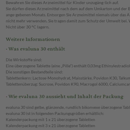
Bewahren Sie dieses Arzneimittel für Kinder unzugäng-lich auf.
Sie dürfen dieses Arzneimittel nach dem auf dem Umkarton und der B
ange-gebenen Monats. Entsorgen Sie Arzneimittel niemals über das Abw
nicht mehr verwenden. Sie tragen damit zum Schutz der Umwelt bei. 
Nicht über 30 °C lagern.
Weitere Informationen
· Was evaluna 30 enthält
Die Wirkstoffe sind:
Eine überzogene Tablette (eine „Pille“) enthält 0,03mg Ethinylestradi
Die sonstigen Bestandteile sind:
Tablettenkern: Lactose-Monohydrat, Maisstärke, Povidon K30, Talkum,
Tablettenüberzug: Sucrose, Povidon K90, Macrogol 6000, Calciumcarb
· Wie evaluna 30 aussieht und Inhalt der Packung
evaluna 30 sind gelbe, glänzende, rundlich bikonvexe überzogene Tabl
evaluna 30 ist in folgenden Packungsgrößen erhältlich:
Kalenderpackung mit 1 x 21 überzogene Tabletten
Kalenderpackung mit 3 x 21 überzogene Tabletten