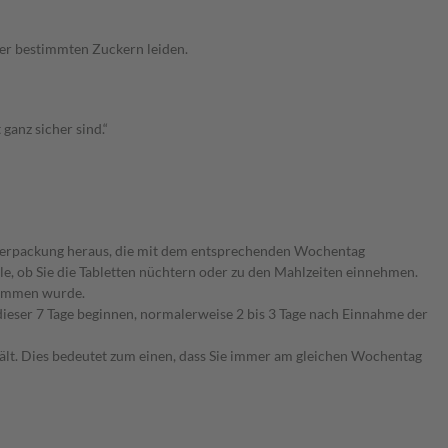
ber bestimmten Zuckern leiden.
ganz sicher sind.“
Blisterpackung heraus, die mit dem entsprechenden Wochentag
olle, ob Sie die Tabletten nüchtern oder zu den Mahlzeiten einnehmen.
enommen wurde.
eser 7 Tage beginnen, normalerweise 2 bis 3 Tage nach Einnahme der
ält. Dies bedeutet zum einen, dass Sie immer am gleichen Wochentag