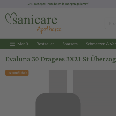
3
E-Rezept:
Heute bestellt,
morgen geliefert
Menü
Bestseller
Sparsets
Schmerzen & Ver
Evaluna 30 Dragees 3X21 St Überzo
Rezeptpflichtig