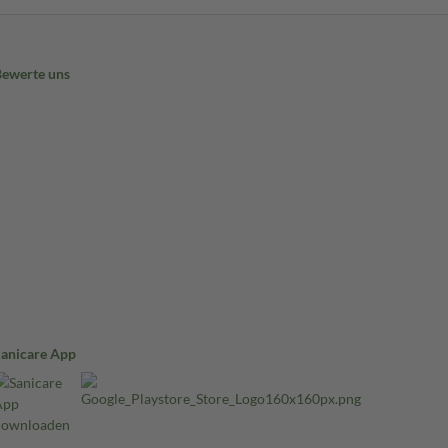
Bewerte uns
Sanicare App