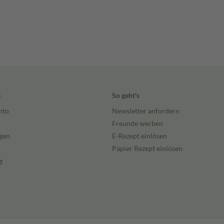
e
So geht's
nto
Newsletter anfordern
Freunde werben
gen
E-Rezept einlösen
Papier Rezept einlösen
g