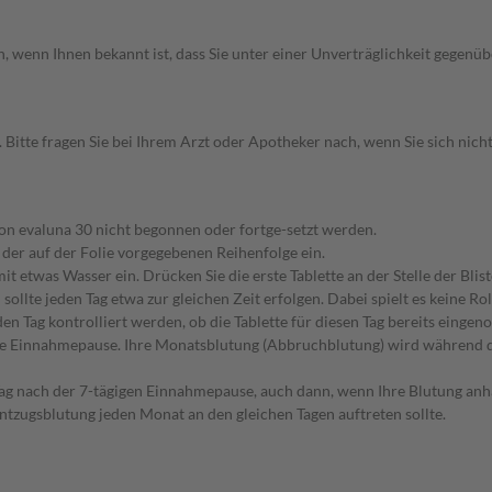
n, wenn Ihnen bekannt ist, dass Sie unter einer Unverträglichkeit gegenü
tte fragen Sie bei Ihrem Arzt oder Apotheker nach, wenn Sie sich nicht 
n evaluna 30 nicht begonnen oder fortge-setzt werden.
 der auf der Folie vorgegebenen Reihenfolge ein.
mit etwas Wasser ein. Drücken Sie die erste Tablette an der Stelle der 
sollte jeden Tag etwa zur gleichen Zeit erfolgen. Dabei spielt es keine R
n Tag kontrolliert werden, ob die Tablette für diesen Tag bereits eing
ige Einnahmepause. Ihre Monatsblutung (Abbruchblutung) wird während di
ag nach der 7-tägigen Einnahmepause, auch dann, wenn Ihre Blutung anh
ntzugsblutung jeden Monat an den gleichen Tagen auftreten sollte.