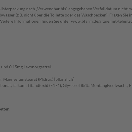
listerpackung nach „Verwendbar bis“ angegebenen Verfalldatum nicht meh
asser (z.B. nicht über die Toilette oder das Waschbecken). Fragen Sie in 
Weitere Informationen finden Sie unter www.bfarm.de/arzneimit-telents
ol und 0,15mg Levonorgestrel.
 Magnesiumstearat (Ph.Eur.) [pflanzlich]
onat, Talkum, Titandioxid (E171), Gly-cerol 85%, Montanglycolwachs, Ei
etten.