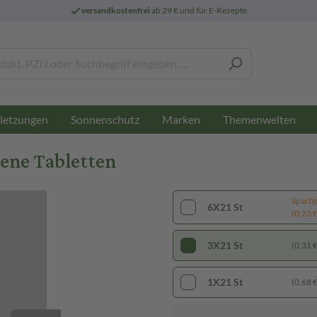
versandkostenfrei
ab 29 € und für E-Rezepte
letzungen
Sonnenschutz
Marken
Themenwelten
gene Tabletten
Sparti
6X21 St
(0,23 € 
3X21 St
(0,31 € 
1X21 St
(0,68 € 