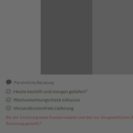
Abbildung kann abweichen
Persönliche Beratung
Heute bestellt und morgen geliefert³
Wechselwirkungscheck inklusive
Versandkostenfreie Lieferung
Bei der Einlösung eines Kassenrezeptes werden nur die gesetzlichen 
Rechnung gestellt.⁴