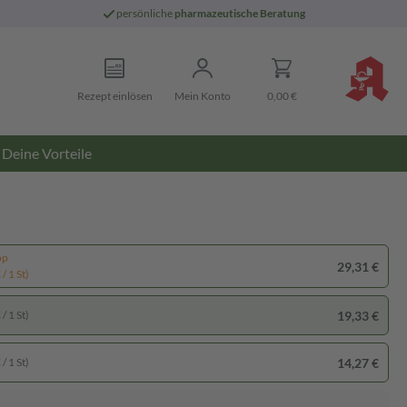
persönliche
pharmazeutische Beratung
Rezept einlösen
Mein Konto
0,00 €
Deine Vorteile
pp
29,31 €
/ 1 St)
19,33 €
/ 1 St)
14,27 €
/ 1 St)