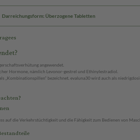
Darreichungsform: Überzogene Tabletten
ragees
endet?
ngerschaftsverhütung angewendet.
icher Hormone, nämlich Levonor-gestrel und Ethinylestradiol.
 „Kombinationspillen“ bezeichnet. evaluna30 wird auch als niedrigdosier
eachten?
inen
uss auf die Verkehrstüchtigkeit und die Fähigkeit zum Bedienen von Masc
Bestandteile