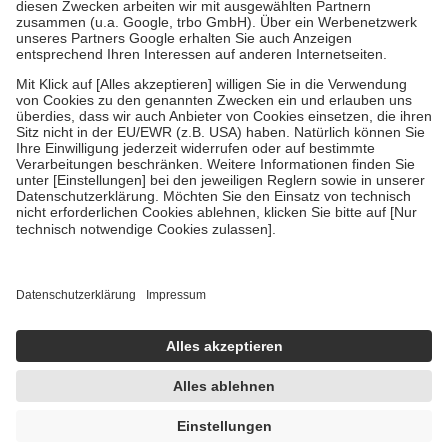
Diese Regeln gelten grundsätzlich auch für Online-Apotheken.
Bei Heilmitteln und häuslicher Krankenpflege beträgt die
Zuzahlung zehn Prozent der Kosten sowie zehn Euro je
Verordnung.
Um das Engagement der Versicherten für ihre eigene Gesundheit zu
stärken und die besondere Stellung der Familie zu unterstützen,
fallen
keine Zuzahlungen
an bei:
• Kindern und Jugendlichen bis zum vollendeten 18. Lebensjahr
mit Ausnahme der Fahrkosten
• Untersuchungen zur Vorsorge und Früherkennung, die von der
GKV getragen werden
• empfohlenen Schutzimpfungen
• Harn- und Blutteststreifen
Wir nutzen Trusted Shops als unabhängigen Dienstleister für die
Einholung von Bewertungen. Trusted Shops hat Maßnahmen
getroffen, um sicherzustellen, dass es sich um echte Bewertungen
handelt. Mehr Informationen findest du hier:
https://help.etrusted.com/hc/de/articles/4419944605341