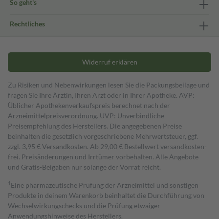
So geht's
Rechtliches
Widerruf erklären
Zu Risiken und Nebenwirkungen lesen Sie die Packungsbeilage und
fragen Sie Ihre Ärztin, Ihren Arzt oder in Ihrer Apotheke. AVP:
Üblicher Apothekenverkaufspreis berechnet nach der
Arzneimittelpreisverordnung. UVP: Unverbindliche
Preisempfehlung des Herstellers. Die angegebenen Preise
beinhalten die gesetzlich vorgeschriebene Mehrwertsteuer, ggf.
zzgl. 3,95 € Versandkosten. Ab 29,00 € Bestell­wert versand­kosten­
frei. Preisänderungen und Irrtümer vorbehalten. Alle Angebote
und Gratis-Beigaben nur solange der Vorrat reicht.
1
Eine pharmazeutische Prüfung der Arzneimittel und sonstigen
Produkte in deinem Warenkorb beinhaltet die Durchführung von
Wechselwirkungschecks und die Prüfung etwaiger
Anwendungshinweise des Herstellers.