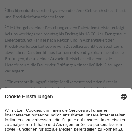
2
Biozidprodukte
vorsichtig verwenden. Vor Gebrauch stets Etikett
und Produktinformationen lesen.
3
Die Übergabe deiner Bestellung an den Paketdienstleister erfolgt
bei uns werktags von Montag bis Freitag bis 18:00 Uhr. Der genaue
Lieferzeitpunkt kann je nach Region und in Abhängigkeit der
Produktverfügbarkeit sowie vom Zustellzeitpunkt des Spediteurs
abweichen. Darüber hinaus können notwendige pharmazeutische
Prüfungen, die zu deiner Arzneimittelsicherheit dienen, die
Lieferfrist um die Dauer der Prüfungen einschließlich Klärungen
verlängern.
4
Für verschreibungspflichtige Medikamente stellt der Arzt ein
Rezept aus und der Patient erhält sie in der Apotheke. Die
gesetzliche Krankenversicherung übernimmt in der Regel die
Kosten dafür, der Versicherte trägt einen Teil davon als Zuzahlung
mit.
Grundsätzlich leisten Mitglieder Zuzahlungen in Höhe von zehn
Prozent des Abgabepreises,
mindestens
jedoch
fünf Euro
und
höchstens zehn Euro.
Es sind jedoch nie mehr als die tatsächlichen
Kosten der Leistung zu entrichten.