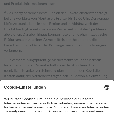
und Produktinformationen lesen.
3
Die Übergabe deiner Bestellung an den Paketdienstleister erfolgt
bei uns werktags von Montag bis Freitag bis 18:00 Uhr. Der genaue
Lieferzeitpunkt kann je nach Region und in Abhängigkeit der
Produktverfügbarkeit sowie vom Zustellzeitpunkt des Spediteurs
abweichen. Darüber hinaus können notwendige pharmazeutische
Prüfungen, die zu deiner Arzneimittelsicherheit dienen, die
Lieferfrist um die Dauer der Prüfungen einschließlich Klärungen
verlängern.
4
Für verschreibungspflichtige Medikamente stellt der Arzt ein
Rezept aus und der Patient erhält sie in der Apotheke. Die
gesetzliche Krankenversicherung übernimmt in der Regel die
Kosten dafür, der Versicherte trägt einen Teil davon als Zuzahlung
mit.
Grundsätzlich leisten Mitglieder Zuzahlungen in Höhe von zehn
Prozent des Abgabepreises,
mindestens
jedoch
fünf Euro
und
höchstens zehn Euro.
Es sind jedoch nie mehr als die tatsächlichen
Kosten der Leistung zu entrichten.
Diese Regeln gelten grundsätzlich auch für Online-Apotheken.
Bei Heilmitteln und häuslicher Krankenpflege beträgt die