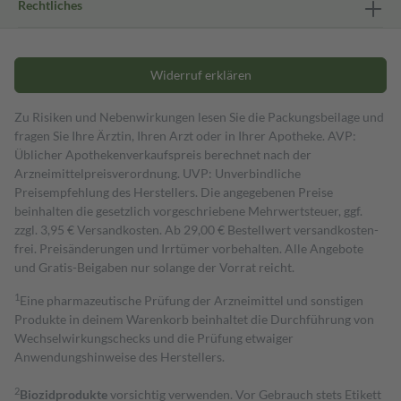
Rechtliches
Widerruf erklären
Zu Risiken und Nebenwirkungen lesen Sie die Packungsbeilage und
fragen Sie Ihre Ärztin, Ihren Arzt oder in Ihrer Apotheke. AVP:
Üblicher Apothekenverkaufspreis berechnet nach der
Arzneimittelpreisverordnung. UVP: Unverbindliche
Preisempfehlung des Herstellers. Die angegebenen Preise
beinhalten die gesetzlich vorgeschriebene Mehrwertsteuer, ggf.
zzgl. 3,95 € Versandkosten. Ab 29,00 € Bestell­wert versand­kosten­
frei. Preisänderungen und Irrtümer vorbehalten. Alle Angebote
und Gratis-Beigaben nur solange der Vorrat reicht.
1
Eine pharmazeutische Prüfung der Arzneimittel und sonstigen
Produkte in deinem Warenkorb beinhaltet die Durchführung von
Wechselwirkungschecks und die Prüfung etwaiger
Anwendungshinweise des Herstellers.
2
Biozidprodukte
vorsichtig verwenden. Vor Gebrauch stets Etikett