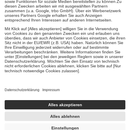
Zuzahlung zehn Prozent der Kosten sowie zehn Euro je
Verordnung.
Um das Engagement der Versicherten für ihre eigene Gesundheit zu
stärken und die besondere Stellung der Familie zu unterstützen,
fallen
keine Zuzahlungen
an bei:
• Kindern und Jugendlichen bis zum vollendeten 18. Lebensjahr
mit Ausnahme der Fahrkosten
• Untersuchungen zur Vorsorge und Früherkennung, die von der
GKV getragen werden
• empfohlenen Schutzimpfungen
• Harn- und Blutteststreifen
Wir nutzen Trusted Shops als unabhängigen Dienstleister für die
Einholung von Bewertungen. Trusted Shops hat Maßnahmen
getroffen, um sicherzustellen, dass es sich um echte Bewertungen
handelt. Mehr Informationen findest du hier:
https://help.etrusted.com/hc/de/articles/4419944605341
Einige Bilder und Inhalte wurden unter Zuhilfenahme künstlicher
Intelligenz erstellt.