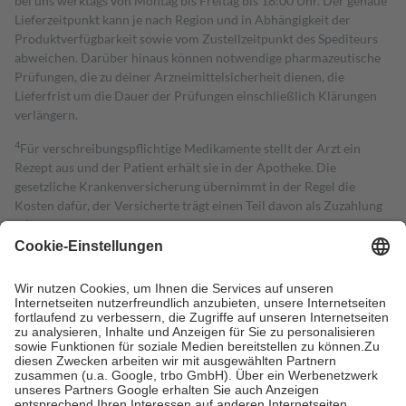
bei uns werktags von Montag bis Freitag bis 18:00 Uhr. Der genaue
Lieferzeitpunkt kann je nach Region und in Abhängigkeit der
Produktverfügbarkeit sowie vom Zustellzeitpunkt des Spediteurs
abweichen. Darüber hinaus können notwendige pharmazeutische
Prüfungen, die zu deiner Arzneimittelsicherheit dienen, die
Lieferfrist um die Dauer der Prüfungen einschließlich Klärungen
verlängern.
4
Für verschreibungspflichtige Medikamente stellt der Arzt ein
Rezept aus und der Patient erhält sie in der Apotheke. Die
gesetzliche Krankenversicherung übernimmt in der Regel die
Kosten dafür, der Versicherte trägt einen Teil davon als Zuzahlung
mit.
Grundsätzlich leisten Mitglieder Zuzahlungen in Höhe von zehn
Prozent des Abgabepreises,
mindestens
jedoch
fünf Euro
und
höchstens zehn Euro.
Es sind jedoch nie mehr als die tatsächlichen
Kosten der Leistung zu entrichten.
Diese Regeln gelten grundsätzlich auch für Online-Apotheken.
Bei Heilmitteln und häuslicher Krankenpflege beträgt die
Zuzahlung zehn Prozent der Kosten sowie zehn Euro je
Verordnung.
Um das Engagement der Versicherten für ihre eigene Gesundheit zu