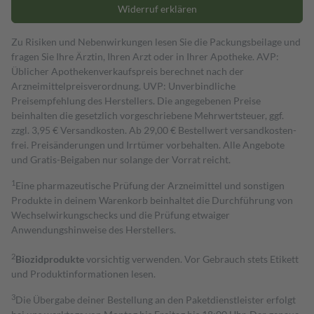
Widerruf erklären
Zu Risiken und Nebenwirkungen lesen Sie die Packungsbeilage und
fragen Sie Ihre Ärztin, Ihren Arzt oder in Ihrer Apotheke. AVP:
Üblicher Apothekenverkaufspreis berechnet nach der
Arzneimittelpreisverordnung. UVP: Unverbindliche
Preisempfehlung des Herstellers. Die angegebenen Preise
beinhalten die gesetzlich vorgeschriebene Mehrwertsteuer, ggf.
zzgl. 3,95 € Versandkosten. Ab 29,00 € Bestell­wert versand­kosten­
frei. Preisänderungen und Irrtümer vorbehalten. Alle Angebote
und Gratis-Beigaben nur solange der Vorrat reicht.
1
Eine pharmazeutische Prüfung der Arzneimittel und sonstigen
Produkte in deinem Warenkorb beinhaltet die Durchführung von
Wechselwirkungschecks und die Prüfung etwaiger
Anwendungshinweise des Herstellers.
2
Biozidprodukte
vorsichtig verwenden. Vor Gebrauch stets Etikett
und Produktinformationen lesen.
3
Die Übergabe deiner Bestellung an den Paketdienstleister erfolgt