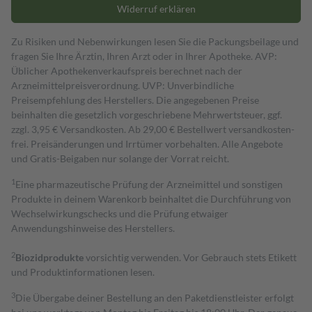
Widerruf erklären
Zu Risiken und Nebenwirkungen lesen Sie die Packungsbeilage und
fragen Sie Ihre Ärztin, Ihren Arzt oder in Ihrer Apotheke. AVP:
Üblicher Apothekenverkaufspreis berechnet nach der
Arzneimittelpreisverordnung. UVP: Unverbindliche
Preisempfehlung des Herstellers. Die angegebenen Preise
beinhalten die gesetzlich vorgeschriebene Mehrwertsteuer, ggf.
zzgl. 3,95 € Versandkosten. Ab 29,00 € Bestell­wert versand­kosten­
frei. Preisänderungen und Irrtümer vorbehalten. Alle Angebote
und Gratis-Beigaben nur solange der Vorrat reicht.
1
Eine pharmazeutische Prüfung der Arzneimittel und sonstigen
Produkte in deinem Warenkorb beinhaltet die Durchführung von
Wechselwirkungschecks und die Prüfung etwaiger
Anwendungshinweise des Herstellers.
2
Biozidprodukte
vorsichtig verwenden. Vor Gebrauch stets Etikett
und Produktinformationen lesen.
3
Die Übergabe deiner Bestellung an den Paketdienstleister erfolgt