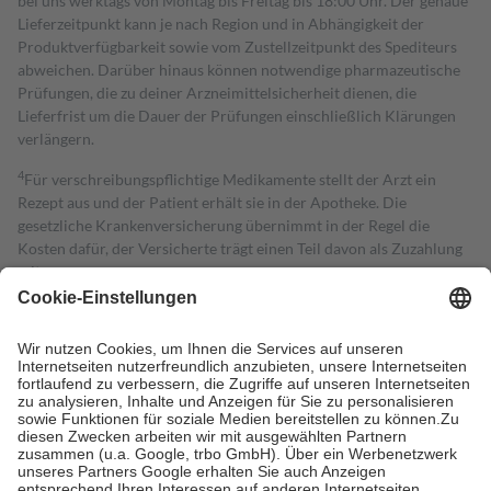
bei uns werktags von Montag bis Freitag bis 18:00 Uhr. Der genaue
Lieferzeitpunkt kann je nach Region und in Abhängigkeit der
Produktverfügbarkeit sowie vom Zustellzeitpunkt des Spediteurs
abweichen. Darüber hinaus können notwendige pharmazeutische
Prüfungen, die zu deiner Arzneimittelsicherheit dienen, die
Lieferfrist um die Dauer der Prüfungen einschließlich Klärungen
verlängern.
4
Für verschreibungspflichtige Medikamente stellt der Arzt ein
Rezept aus und der Patient erhält sie in der Apotheke. Die
gesetzliche Krankenversicherung übernimmt in der Regel die
Kosten dafür, der Versicherte trägt einen Teil davon als Zuzahlung
mit.
Grundsätzlich leisten Mitglieder Zuzahlungen in Höhe von zehn
Prozent des Abgabepreises,
mindestens
jedoch
fünf Euro
und
höchstens zehn Euro.
Es sind jedoch nie mehr als die tatsächlichen
Kosten der Leistung zu entrichten.
Diese Regeln gelten grundsätzlich auch für Online-Apotheken.
Bei Heilmitteln und häuslicher Krankenpflege beträgt die
Zuzahlung zehn Prozent der Kosten sowie zehn Euro je
Verordnung.
Um das Engagement der Versicherten für ihre eigene Gesundheit zu