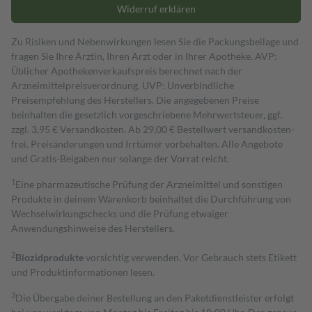
Widerruf erklären
Zu Risiken und Nebenwirkungen lesen Sie die Packungsbeilage und
fragen Sie Ihre Ärztin, Ihren Arzt oder in Ihrer Apotheke. AVP:
Üblicher Apothekenverkaufspreis berechnet nach der
Arzneimittelpreisverordnung. UVP: Unverbindliche
Preisempfehlung des Herstellers. Die angegebenen Preise
beinhalten die gesetzlich vorgeschriebene Mehrwertsteuer, ggf.
zzgl. 3,95 € Versandkosten. Ab 29,00 € Bestell­wert versand­kosten­
frei. Preisänderungen und Irrtümer vorbehalten. Alle Angebote
und Gratis-Beigaben nur solange der Vorrat reicht.
1
Eine pharmazeutische Prüfung der Arzneimittel und sonstigen
Produkte in deinem Warenkorb beinhaltet die Durchführung von
Wechselwirkungschecks und die Prüfung etwaiger
Anwendungshinweise des Herstellers.
2
Biozidprodukte
vorsichtig verwenden. Vor Gebrauch stets Etikett
und Produktinformationen lesen.
3
Die Übergabe deiner Bestellung an den Paketdienstleister erfolgt