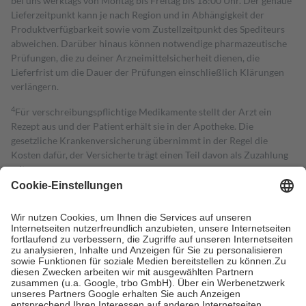
bei uns werktags von Montag bis Freitag bis 18:00 Uhr. Der genaue
Lieferzeitpunkt kann je nach Region und in Abhängigkeit der
Produktverfügbarkeit sowie vom Zustellzeitpunkt des Spediteurs
abweichen. Darüber hinaus können notwendige pharmazeutische
Prüfungen, die zu deiner Arzneimittelsicherheit dienen, die
Lieferfrist um die Dauer der Prüfungen einschließlich Klärungen
verlängern.
4
Für verschreibungspflichtige Medikamente stellt der Arzt ein
Rezept aus und der Patient erhält sie in der Apotheke. Die
gesetzliche Krankenversicherung übernimmt in der Regel die
Kosten dafür, der Versicherte trägt einen Teil davon als Zuzahlung
mit.
Grundsätzlich leisten Mitglieder Zuzahlungen in Höhe von zehn
Prozent des Abgabepreises,
mindestens
jedoch
fünf Euro
und
höchstens zehn Euro.
Es sind jedoch nie mehr als die tatsächlichen
Kosten der Leistung zu entrichten.
Diese Regeln gelten grundsätzlich auch für Online-Apotheken.
Bei Heilmitteln und häuslicher Krankenpflege beträgt die
Zuzahlung zehn Prozent der Kosten sowie zehn Euro je
Verordnung.
Um das Engagement der Versicherten für ihre eigene Gesundheit zu