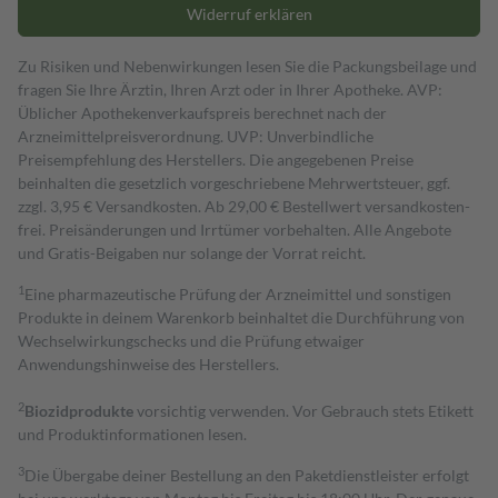
Widerruf erklären
Zu Risiken und Nebenwirkungen lesen Sie die Packungsbeilage und
fragen Sie Ihre Ärztin, Ihren Arzt oder in Ihrer Apotheke. AVP:
Üblicher Apothekenverkaufspreis berechnet nach der
Arzneimittelpreisverordnung. UVP: Unverbindliche
Preisempfehlung des Herstellers. Die angegebenen Preise
beinhalten die gesetzlich vorgeschriebene Mehrwertsteuer, ggf.
zzgl. 3,95 € Versandkosten. Ab 29,00 € Bestell­wert versand­kosten­
frei. Preisänderungen und Irrtümer vorbehalten. Alle Angebote
und Gratis-Beigaben nur solange der Vorrat reicht.
1
Eine pharmazeutische Prüfung der Arzneimittel und sonstigen
Produkte in deinem Warenkorb beinhaltet die Durchführung von
Wechselwirkungschecks und die Prüfung etwaiger
Anwendungshinweise des Herstellers.
2
Biozidprodukte
vorsichtig verwenden. Vor Gebrauch stets Etikett
und Produktinformationen lesen.
3
Die Übergabe deiner Bestellung an den Paketdienstleister erfolgt