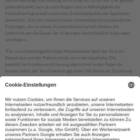
bei uns werktags von Montag bis Freitag bis 18:00 Uhr. Der genaue
Lieferzeitpunkt kann je nach Region und in Abhängigkeit der
Produktverfügbarkeit sowie vom Zustellzeitpunkt des Spediteurs
abweichen. Darüber hinaus können notwendige pharmazeutische
Prüfungen, die zu deiner Arzneimittelsicherheit dienen, die
Lieferfrist um die Dauer der Prüfungen einschließlich Klärungen
verlängern.
4
Für verschreibungspflichtige Medikamente stellt der Arzt ein
Rezept aus und der Patient erhält sie in der Apotheke. Die
gesetzliche Krankenversicherung übernimmt in der Regel die
Kosten dafür, der Versicherte trägt einen Teil davon als Zuzahlung
mit.
Grundsätzlich leisten Mitglieder Zuzahlungen in Höhe von zehn
Prozent des Abgabepreises,
mindestens
jedoch
fünf Euro
und
höchstens zehn Euro.
Es sind jedoch nie mehr als die tatsächlichen
Kosten der Leistung zu entrichten.
Diese Regeln gelten grundsätzlich auch für Online-Apotheken.
Bei Heilmitteln und häuslicher Krankenpflege beträgt die
Zuzahlung zehn Prozent der Kosten sowie zehn Euro je
Verordnung.
Um das Engagement der Versicherten für ihre eigene Gesundheit zu