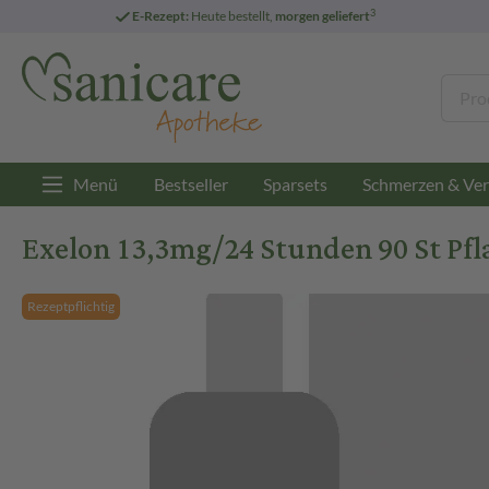
3
E-Rezept:
Heute bestellt,
morgen geliefert
Menü
Bestseller
Sparsets
Schmerzen & Ver
Exelon 13,3mg/24 Stunden 90 St Pfl
Rezeptpflichtig