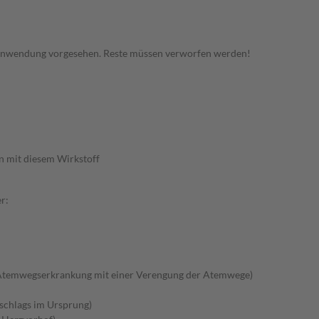
 Anwendung vorgesehen. Reste müssen verworfen werden!
n mit diesem Wirkstoff
r:
Atemwegserkrankung mit einer Verengung der Atemwege)
schlags im Ursprung)