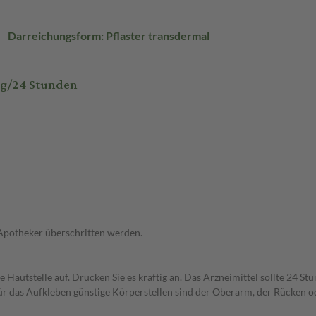
Darreichungsform: Pflaster transdermal
mg/24 Stunden
 Apotheker überschritten werden.
e Hautstelle auf. Drücken Sie es kräftig an. Das Arzneimittel sollte 24 
Für das Aufkleben günstige Körperstellen sind der Oberarm, der Rücken 