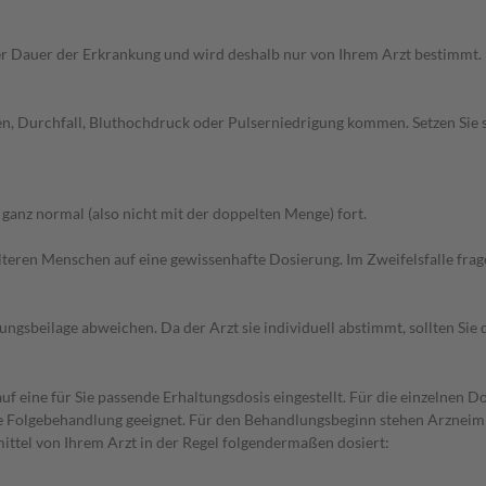
r Dauer der Erkrankung und wird deshalb nur von Ihrem Arzt bestimmt.
en, Durchfall, Bluthochdruck oder Pulserniedrigung kommen. Setzen Sie
anz normal (also nicht mit der doppelten Menge) fort.
d älteren Menschen auf eine gewissenhafte Dosierung. Im Zweifelsfalle f
gsbeilage abweichen. Da der Arzt sie individuell abstimmt, sollten Si
f eine für Sie passende Erhaltungsdosis eingestellt. Für die einzelnen D
die Folgebehandlung geeignet. Für den Behandlungsbeginn stehen Arzneim
ttel von Ihrem Arzt in der Regel folgendermaßen dosiert: