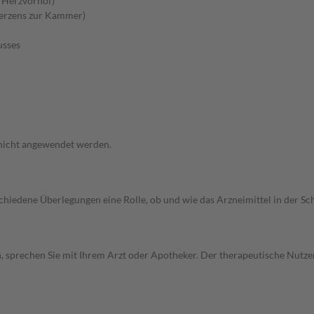
m Herzvorhof)
Herzens zur Kammer)
usses
 nicht angewendet werden.
rschiedene Überlegungen eine Rolle, ob und wie das Arzneimittel in der
, sprechen Sie mit Ihrem Arzt oder Apotheker. Der therapeutische Nutzen