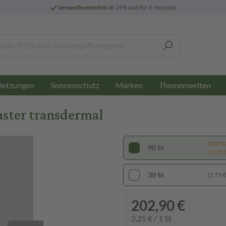
versandkostenfrei
ab 29 € und für E-Rezepte
letzungen
Sonnenschutz
Marken
Themenwelten
aster transdermal
Sparti
90 St
(2,25 € 
30 St
(2,71 € 
202,90 €
2,25 € / 1 St