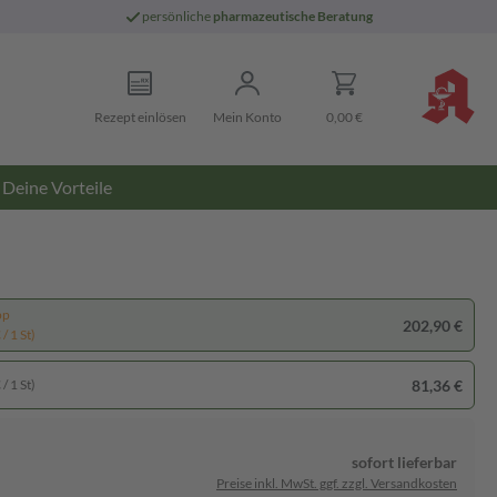
persönliche
pharmazeutische Beratung
Rezept einlösen
Mein Konto
0,00 €
Deine Vorteile
pp
202,90 €
/ 1 St)
81,36 €
/ 1 St)
sofort lieferbar
Preise inkl. MwSt. ggf. zzgl. Versandkosten