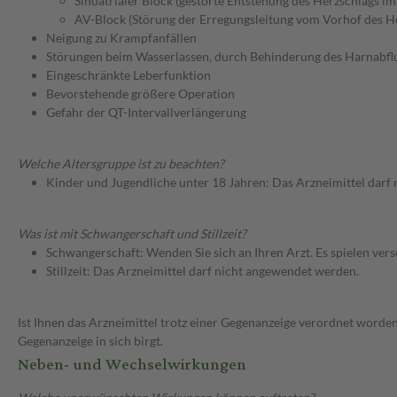
Sinuatrialer Block (gestörte Entstehung des Herzschlags i
AV-Block (Störung der Erregungsleitung vom Vorhof des 
Neigung zu Krampfanfällen
Störungen beim Wasserlassen, durch Behinderung des Harnabfl
Eingeschränkte Leberfunktion
Bevorstehende größere Operation
Gefahr der QT-Intervallverlängerung
Welche Altersgruppe ist zu beachten?
Kinder und Jugendliche unter 18 Jahren: Das Arzneimittel darf
Was ist mit Schwangerschaft und Stillzeit?
Schwangerschaft: Wenden Sie sich an Ihren Arzt. Es spielen ve
Stillzeit: Das Arzneimittel darf nicht angewendet werden.
Ist Ihnen das Arzneimittel trotz einer Gegenanzeige verordnet worden
Gegenanzeige in sich birgt.
Neben- und Wechselwirkungen