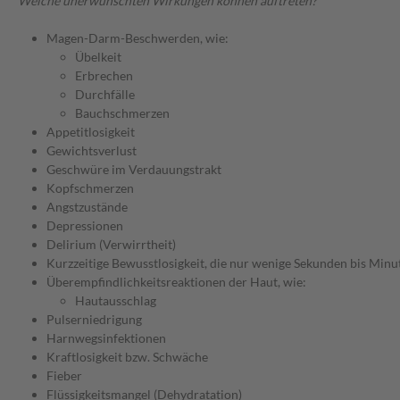
Welche unerwünschten Wirkungen können auftreten?
Magen-Darm-Beschwerden, wie:
Übelkeit
Erbrechen
Durchfälle
Bauchschmerzen
Appetitlosigkeit
Gewichtsverlust
Geschwüre im Verdauungstrakt
Kopfschmerzen
Angstzustände
Depressionen
Delirium (Verwirrtheit)
Kurzzeitige Bewusstlosigkeit, die nur wenige Sekunden bis Minu
Überempfindlichkeitsreaktionen der Haut, wie:
Hautausschlag
Pulserniedrigung
Harnwegsinfektionen
Kraftlosigkeit bzw. Schwäche
Fieber
Flüssigkeitsmangel (Dehydratation)