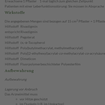
Erwachsene
1 Pflaster
1-mal täglich
zum gleichen Zeitpunkt
Patienten mit einer Leberfunktionsstörung: Sie müssen in Absprache 
Wirkstoffe
2
Die angegebenen Mengen sind bezogen auf 15 cm
Pflaster = 1 Pflast
Hilfsstoff
Rivastigmin
entspricht
Rivastigmin
Hilfsstoff
Pegoterat
Hilfsstoff
-α-Tocopherol
DL
Hilfsstoff
Poly(butylmethacrylat, methylmethacrylat)
Hilfsstoff
Poly[(2-ethylhexyl)acrylat-
co
-methylacrylat-
co
-acrylsäure
Hilfsstoff
Dimeticon
Hilfsstoff
Fluorpolymerbeschichteter Polyesterfilm
Aufbewahrung
Aufbewahrung
Lagerung vor Anbruch
Das Arzneimittel muss
vor Hitze geschützt
im Dunkeln (z.B. im Umkarton)