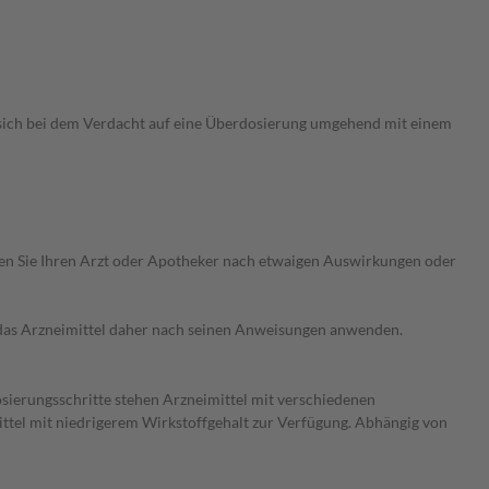
 sich bei dem Verdacht auf eine Überdosierung umgehend mit einem
ragen Sie Ihren Arzt oder Apotheker nach etwaigen Auswirkungen oder
e das Arzneimittel daher nach seinen Anweisungen anwenden.
osierungsschritte stehen Arzneimittel mit verschiedenen
ittel mit niedrigerem Wirkstoffgehalt zur Verfügung. Abhängig von