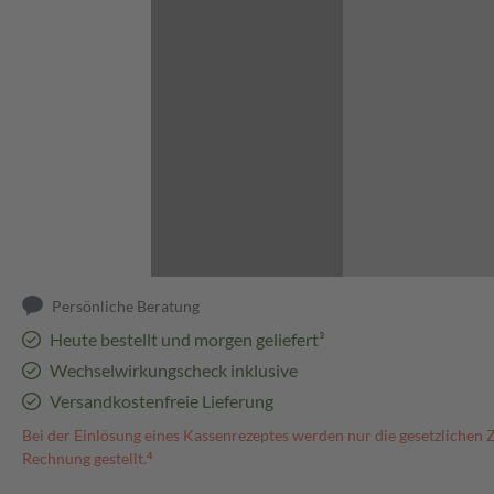
Abbildung kann abweichen
Persönliche Beratung
Heute bestellt und morgen geliefert³
Wechselwirkungscheck inklusive
Versandkostenfreie Lieferung
Bei der Einlösung eines Kassenrezeptes werden nur die gesetzlichen 
Rechnung gestellt.⁴