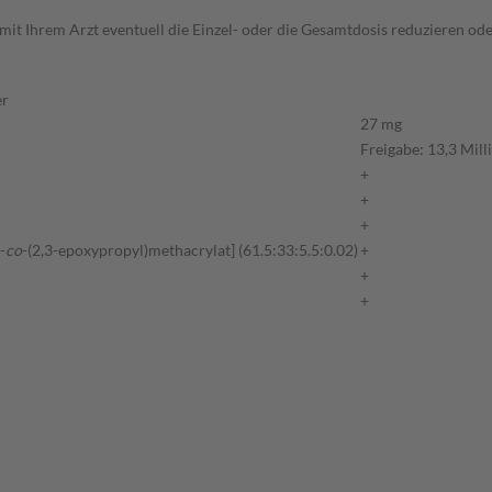
mit Ihrem Arzt eventuell die Einzel- oder die Gesamtdosis reduzieren o
er
27 mg
Freigabe: 13,3 Mil
+
+
+
-
co
-(2,3-epoxypropyl)methacrylat] (61.5:33:5.5:0.02)
+
+
+