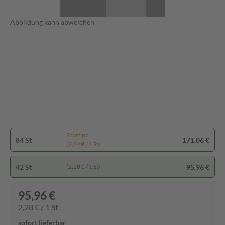
Abbildung kann abweichen
Spartipp
84 St
171,06 €
(2,04 € / 1 St)
42 St
95,96 €
(2,28 € / 1 St)
95,96 €
2,28 € / 1 St
sofort lieferbar