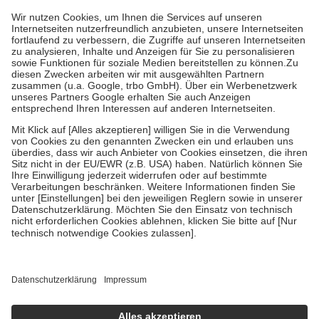
höchstens zehn Euro.
Es sind jedoch nie mehr als die tatsächlichen
Kosten der Leistung zu entrichten.
Diese Regeln gelten grundsätzlich auch für Online-Apotheken.
Bei Heilmitteln und häuslicher Krankenpflege beträgt die
Zuzahlung zehn Prozent der Kosten sowie zehn Euro je
Verordnung.
Um das Engagement der Versicherten für ihre eigene Gesundheit zu
stärken und die besondere Stellung der Familie zu unterstützen,
fallen
keine Zuzahlungen
an bei:
• Kindern und Jugendlichen bis zum vollendeten 18. Lebensjahr
mit Ausnahme der Fahrkosten
• Untersuchungen zur Vorsorge und Früherkennung, die von der
GKV getragen werden
• empfohlenen Schutzimpfungen
• Harn- und Blutteststreifen
Wir nutzen Trusted Shops als unabhängigen Dienstleister für die
Einholung von Bewertungen. Trusted Shops hat Maßnahmen
getroffen, um sicherzustellen, dass es sich um echte Bewertungen
handelt. Mehr Informationen findest du hier:
https://help.etrusted.com/hc/de/articles/4419944605341