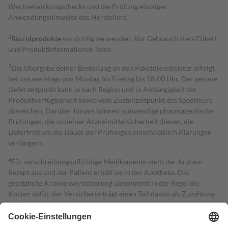
Wechselwirkungschecks und die Prüfung etwaiger
Anwendungshinweise des Herstellers.
2
Biozidprodukte
vorsichtig verwenden. Vor Gebrauch stets Etikett
und Produktinformationen lesen.
3
Die Übergabe deiner Bestellung an den Paketdienstleister erfolgt
bei uns werktags von Montag bis Freitag bis 18:00 Uhr. Der genaue
Lieferzeitpunkt kann je nach Region und in Abhängigkeit der
Produktverfügbarkeit sowie vom Zustellzeitpunkt des Spediteurs
abweichen. Darüber hinaus können notwendige pharmazeutische
Prüfungen, die zu deiner Arzneimittelsicherheit dienen, die
Lieferfrist um die Dauer der Prüfungen einschließlich Klärungen
verlängern.
4
Für verschreibungspflichtige Medikamente stellt der Arzt ein
Rezept aus und der Patient erhält sie in der Apotheke. Die
gesetzliche Krankenversicherung übernimmt in der Regel die
Kosten dafür, der Versicherte trägt einen Teil davon als Zuzahlung
mit.
Grundsätzlich leisten Mitglieder Zuzahlungen in Höhe von zehn
Prozent des Abgabepreises,
mindestens
jedoch
fünf Euro
und