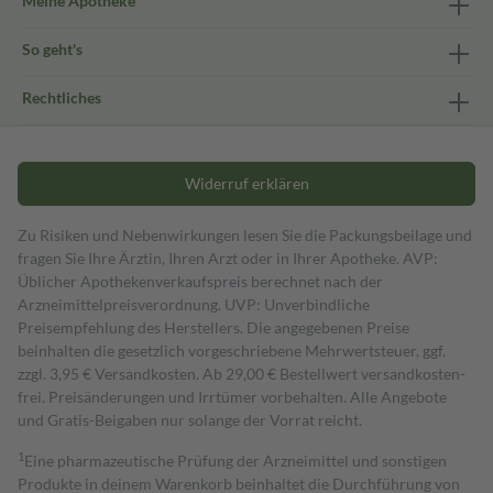
Meine Apotheke
So geht's
Rechtliches
Widerruf erklären
Zu Risiken und Nebenwirkungen lesen Sie die Packungsbeilage und
fragen Sie Ihre Ärztin, Ihren Arzt oder in Ihrer Apotheke. AVP:
Üblicher Apothekenverkaufspreis berechnet nach der
Arzneimittelpreisverordnung. UVP: Unverbindliche
Preisempfehlung des Herstellers. Die angegebenen Preise
beinhalten die gesetzlich vorgeschriebene Mehrwertsteuer, ggf.
zzgl. 3,95 € Versandkosten. Ab 29,00 € Bestell­wert versand­kosten­
frei. Preisänderungen und Irrtümer vorbehalten. Alle Angebote
und Gratis-Beigaben nur solange der Vorrat reicht.
1
Eine pharmazeutische Prüfung der Arzneimittel und sonstigen
Produkte in deinem Warenkorb beinhaltet die Durchführung von