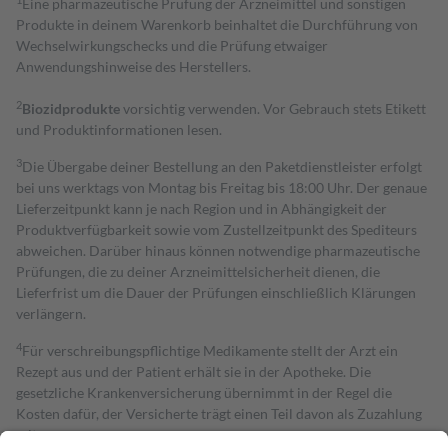
Eine pharmazeutische Prüfung der Arzneimittel und sonstigen
Produkte in deinem Warenkorb beinhaltet die Durchführung von
Wechselwirkungschecks und die Prüfung etwaiger
Anwendungshinweise des Herstellers.
2
Biozidprodukte
vorsichtig verwenden. Vor Gebrauch stets Etikett
und Produktinformationen lesen.
3
Die Übergabe deiner Bestellung an den Paketdienstleister erfolgt
bei uns werktags von Montag bis Freitag bis 18:00 Uhr. Der genaue
Lieferzeitpunkt kann je nach Region und in Abhängigkeit der
Produktverfügbarkeit sowie vom Zustellzeitpunkt des Spediteurs
abweichen. Darüber hinaus können notwendige pharmazeutische
Prüfungen, die zu deiner Arzneimittelsicherheit dienen, die
Lieferfrist um die Dauer der Prüfungen einschließlich Klärungen
verlängern.
4
Für verschreibungspflichtige Medikamente stellt der Arzt ein
Rezept aus und der Patient erhält sie in der Apotheke. Die
gesetzliche Krankenversicherung übernimmt in der Regel die
Kosten dafür, der Versicherte trägt einen Teil davon als Zuzahlung
mit.