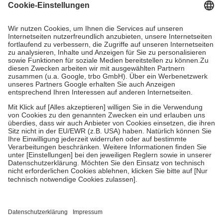
Grundsätzlich leisten Mitglieder Zuzahlungen in Höhe von zehn
Prozent des Abgabepreises,
mindestens
jedoch
fünf Euro
und
höchstens zehn Euro.
Es sind jedoch nie mehr als die tatsächlichen
Kosten der Leistung zu entrichten.
Diese Regeln gelten grundsätzlich auch für Online-Apotheken.
Bei Heilmitteln und häuslicher Krankenpflege beträgt die
Zuzahlung zehn Prozent der Kosten sowie zehn Euro je
Verordnung.
Um das Engagement der Versicherten für ihre eigene Gesundheit zu
stärken und die besondere Stellung der Familie zu unterstützen,
fallen
keine Zuzahlungen
an bei:
• Kindern und Jugendlichen bis zum vollendeten 18. Lebensjahr
mit Ausnahme der Fahrkosten
• Untersuchungen zur Vorsorge und Früherkennung, die von der
GKV getragen werden
• empfohlenen Schutzimpfungen
• Harn- und Blutteststreifen
Wir nutzen Trusted Shops als unabhängigen Dienstleister für die
Einholung von Bewertungen. Trusted Shops hat Maßnahmen
getroffen, um sicherzustellen, dass es sich um echte Bewertungen
handelt. Mehr Informationen findest du hier: