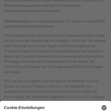
Produkte in deinem Warenkorb beinhaltet die Durchführung von
Wechselwirkungschecks und die Prüfung etwaiger
Anwendungshinweise des Herstellers.
2
Biozidprodukte
vorsichtig verwenden. Vor Gebrauch stets Etikett
und Produktinformationen lesen.
3
Die Übergabe deiner Bestellung an den Paketdienstleister erfolgt
bei uns werktags von Montag bis Freitag bis 18:00 Uhr. Der genaue
Lieferzeitpunkt kann je nach Region und in Abhängigkeit der
Produktverfügbarkeit sowie vom Zustellzeitpunkt des Spediteurs
abweichen. Darüber hinaus können notwendige pharmazeutische
Prüfungen, die zu deiner Arzneimittelsicherheit dienen, die
Lieferfrist um die Dauer der Prüfungen einschließlich Klärungen
verlängern.
4
Für verschreibungspflichtige Medikamente stellt der Arzt ein
Rezept aus und der Patient erhält sie in der Apotheke. Die
gesetzliche Krankenversicherung übernimmt in der Regel die
Kosten dafür, der Versicherte trägt einen Teil davon als Zuzahlung
mit.
Grundsätzlich leisten Mitglieder Zuzahlungen in Höhe von zehn