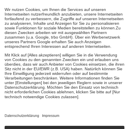
Prozent des Abgabepreises,
mindestens
jedoch
fünf Euro
und
höchstens zehn Euro.
Es sind jedoch nie mehr als die tatsächlichen
Kosten der Leistung zu entrichten.
Diese Regeln gelten grundsätzlich auch für Online-Apotheken.
Bei Heilmitteln und häuslicher Krankenpflege beträgt die
Zuzahlung zehn Prozent der Kosten sowie zehn Euro je
Verordnung.
Um das Engagement der Versicherten für ihre eigene Gesundheit zu
stärken und die besondere Stellung der Familie zu unterstützen,
fallen
keine Zuzahlungen
an bei:
• Kindern und Jugendlichen bis zum vollendeten 18. Lebensjahr
mit Ausnahme der Fahrkosten
• Untersuchungen zur Vorsorge und Früherkennung, die von der
GKV getragen werden
• empfohlenen Schutzimpfungen
• Harn- und Blutteststreifen
Wir nutzen Trusted Shops als unabhängigen Dienstleister für die
Einholung von Bewertungen. Trusted Shops hat Maßnahmen
getroffen, um sicherzustellen, dass es sich um echte Bewertungen
handelt. Mehr Informationen findest du hier:
https://help.etrusted.com/hc/de/articles/4419944605341