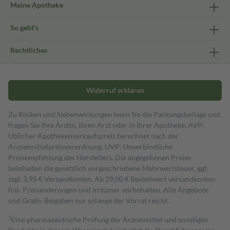
Meine Apotheke
So geht's
Rechtliches
Widerruf erklären
Zu Risiken und Nebenwirkungen lesen Sie die Packungsbeilage und
fragen Sie Ihre Ärztin, Ihren Arzt oder in Ihrer Apotheke. AVP:
Üblicher Apothekenverkaufspreis berechnet nach der
Arzneimittelpreisverordnung. UVP: Unverbindliche
Preisempfehlung des Herstellers. Die angegebenen Preise
beinhalten die gesetzlich vorgeschriebene Mehrwertsteuer, ggf.
zzgl. 3,95 € Versandkosten. Ab 29,00 € Bestell­wert versand­kosten­
frei. Preisänderungen und Irrtümer vorbehalten. Alle Angebote
und Gratis-Beigaben nur solange der Vorrat reicht.
1
Eine pharmazeutische Prüfung der Arzneimittel und sonstigen