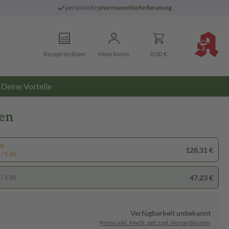
persönliche
pharmazeutische Beratung
Rezept einlösen
Mein Konto
0,00 €
Deine Vorteile
ten
pp
128,31 €
/ 1 St)
47,23 €
/ 1 St)
Verfügbarkeit unbekannt
Preise inkl. MwSt. ggf. zzgl. Versandkosten