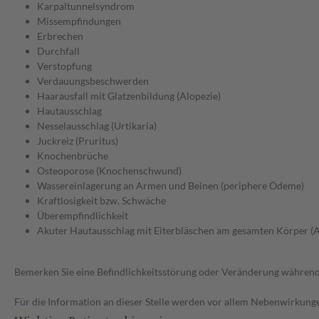
Karpaltunnelsyndrom
Missempfindungen
Erbrechen
Durchfall
Verstopfung
Verdauungsbeschwerden
Haarausfall mit Glatzenbildung (Alopezie)
Hautausschlag
Nesselausschlag (Urtikaria)
Juckreiz (Pruritus)
Knochenbrüche
Osteoporose (Knochenschwund)
Wassereinlagerung an Armen und Beinen (periphere Ödeme)
Kraftlosigkeit bzw. Schwäche
Überempfindlichkeit
Akuter Hautausschlag mit Eiterbläschen am gesamten Körper (
Bemerken Sie eine Befindlichkeitsstörung oder Veränderung während 
Für die Information an dieser Stelle werden vor allem Nebenwirkunge