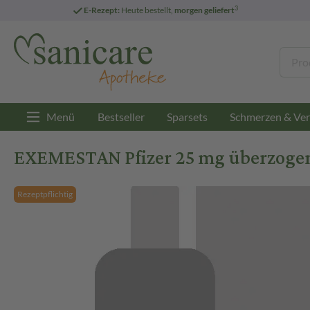
3
E-Rezept:
Heute bestellt,
morgen geliefert
Menü
Bestseller
Sparsets
Schmerzen & Ver
EXEMESTAN Pfizer 25 mg überzogene
Rezeptpflichtig