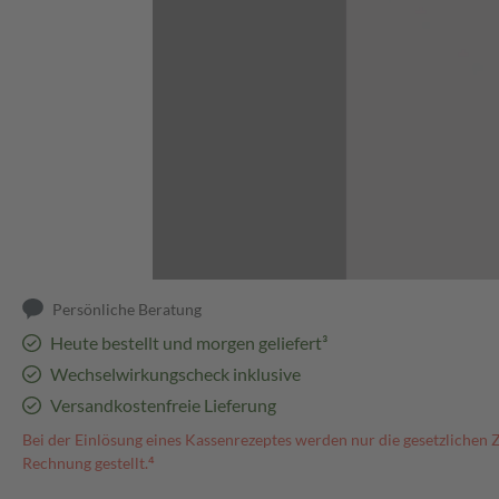
Abbildung kann abweichen
Persönliche Beratung
Heute bestellt und morgen geliefert³
Wechselwirkungscheck inklusive
Versandkostenfreie Lieferung
Bei der Einlösung eines Kassenrezeptes werden nur die gesetzlichen 
Rechnung gestellt.⁴