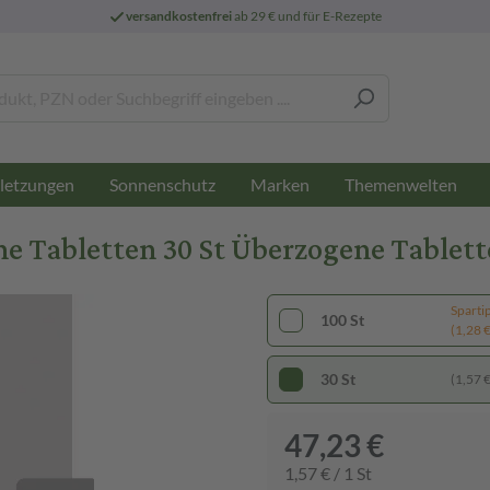
versandkostenfrei
ab 29 € und für E-Rezepte
letzungen
Sonnenschutz
Marken
Themenwelten
 Tabletten 30 St Überzogene Tablet
Sparti
100 St
(1,28 € 
30 St
(1,57 € 
47,23 €
1,57 € / 1 St