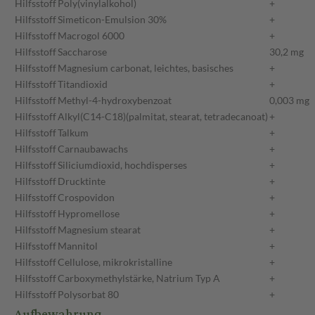
Hilfsstoff
Poly(vinylalkohol)
+
Hilfsstoff
Simeticon-Emulsion 30%
+
Hilfsstoff
Macrogol 6000
+
Hilfsstoff
Saccharose
30,2 mg
Hilfsstoff
Magnesium carbonat, leichtes, basisches
+
Hilfsstoff
Titandioxid
+
Hilfsstoff
Methyl-4-hydroxybenzoat
0,003 mg
Hilfsstoff
Alkyl(C14-C18)(palmitat, stearat, tetradecanoat)
+
Hilfsstoff
Talkum
+
Hilfsstoff
Carnaubawachs
+
Hilfsstoff
Siliciumdioxid, hochdisperses
+
Hilfsstoff
Drucktinte
+
Hilfsstoff
Crospovidon
+
Hilfsstoff
Hypromellose
+
Hilfsstoff
Magnesium stearat
+
Hilfsstoff
Mannitol
+
Hilfsstoff
Cellulose, mikrokristalline
+
Hilfsstoff
Carboxymethylstärke, Natrium Typ A
+
Hilfsstoff
Polysorbat 80
+
Aufbewahrung