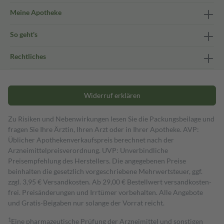
Meine Apotheke
So geht's
Rechtliches
Widerruf erklären
Zu Risiken und Nebenwirkungen lesen Sie die Packungsbeilage und
fragen Sie Ihre Ärztin, Ihren Arzt oder in Ihrer Apotheke. AVP:
Üblicher Apothekenverkaufspreis berechnet nach der
Arzneimittelpreisverordnung. UVP: Unverbindliche
Preisempfehlung des Herstellers. Die angegebenen Preise
beinhalten die gesetzlich vorgeschriebene Mehrwertsteuer, ggf.
zzgl. 3,95 € Versandkosten. Ab 29,00 € Bestell­wert versand­kosten­
frei. Preisänderungen und Irrtümer vorbehalten. Alle Angebote
und Gratis-Beigaben nur solange der Vorrat reicht.
1
Eine pharmazeutische Prüfung der Arzneimittel und sonstigen