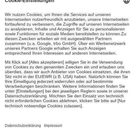
Prozent des Abgabepreises,
mindestens
jedoch
fünf Euro
und
höchstens zehn Euro.
Es sind jedoch nie mehr als die tatsächlichen
Kosten der Leistung zu entrichten.
Diese Regeln gelten grundsätzlich auch für Online-Apotheken.
Bei Heilmitteln und häuslicher Krankenpflege beträgt die
Zuzahlung zehn Prozent der Kosten sowie zehn Euro je
Verordnung.
Um das Engagement der Versicherten für ihre eigene Gesundheit zu
stärken und die besondere Stellung der Familie zu unterstützen,
fallen
keine Zuzahlungen
an bei:
• Kindern und Jugendlichen bis zum vollendeten 18. Lebensjahr
mit Ausnahme der Fahrkosten
• Untersuchungen zur Vorsorge und Früherkennung, die von der
GKV getragen werden
• empfohlenen Schutzimpfungen
• Harn- und Blutteststreifen
Wir nutzen Trusted Shops als unabhängigen Dienstleister für die
Einholung von Bewertungen. Trusted Shops hat Maßnahmen
getroffen, um sicherzustellen, dass es sich um echte Bewertungen
handelt. Mehr Informationen findest du hier: