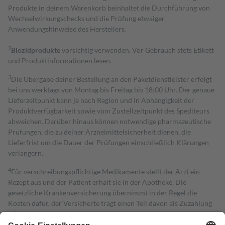
Produkte in deinem Warenkorb beinhaltet die Durchführung von
Wechselwirkungschecks und die Prüfung etwaiger
Anwendungshinweise des Herstellers.
2
Biozidprodukte
vorsichtig verwenden. Vor Gebrauch stets Etikett
und Produktinformationen lesen.
3
Die Übergabe deiner Bestellung an den Paketdienstleister erfolgt
bei uns werktags von Montag bis Freitag bis 18:00 Uhr. Der genaue
Lieferzeitpunkt kann je nach Region und in Abhängigkeit der
Produktverfügbarkeit sowie vom Zustellzeitpunkt des Spediteurs
abweichen. Darüber hinaus können notwendige pharmazeutische
Prüfungen, die zu deiner Arzneimittelsicherheit dienen, die
Lieferfrist um die Dauer der Prüfungen einschließlich Klärungen
verlängern.
4
Für verschreibungspflichtige Medikamente stellt der Arzt ein
Rezept aus und der Patient erhält sie in der Apotheke. Die
gesetzliche Krankenversicherung übernimmt in der Regel die
Kosten dafür, der Versicherte trägt einen Teil davon als Zuzahlung
mit.
Grundsätzlich leisten Mitglieder Zuzahlungen in Höhe von zehn