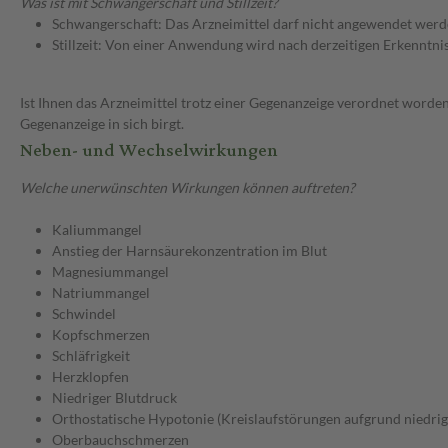
Was ist mit Schwangerschaft und Stillzeit?
Schwangerschaft: Das Arzneimittel darf nicht angewendet werd
Stillzeit: Von einer Anwendung wird nach derzeitigen Erkenntniss
Ist Ihnen das Arzneimittel trotz einer Gegenanzeige verordnet worden
Gegenanzeige in sich birgt.
Neben- und Wechselwirkungen
Welche unerwünschten Wirkungen können auftreten?
Kaliummangel
Anstieg der Harnsäurekonzentration im Blut
Magnesiummangel
Natriummangel
Schwindel
Kopfschmerzen
Schläfrigkeit
Herzklopfen
Niedriger Blutdruck
Orthostatische Hypotonie (Kreislaufstörungen aufgrund niedrig
Oberbauchschmerzen