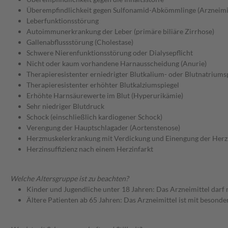
Überempfindlichkeit gegen Sulfonamid-Abkömmlinge (Arzneimit
Leberfunktionsstörung
Autoimmunerkrankung der Leber (primäre biliäre Zirrhose)
Gallenabflussstörung (Cholestase)
Schwere Nierenfunktionsstörung oder Dialysepflicht
Nicht oder kaum vorhandene Harnausscheidung (Anurie)
Therapieresistenter erniedrigter Blutkalium- oder Blutnatriums
Therapieresistenter erhöhter Blutkalziumspiegel
Erhöhte Harnsäurewerte im Blut (Hyperurikämie)
Sehr niedriger Blutdruck
Schock (einschließlich kardiogener Schock)
Verengung der Hauptschlagader (Aortenstenose)
Herzmuskelerkrankung mit Verdickung und Einengung der Her
Herzinsuffizienz nach einem Herzinfarkt
Welche Altersgruppe ist zu beachten?
Kinder und Jugendliche unter 18 Jahren: Das Arzneimittel darf
Ältere Patienten ab 65 Jahren: Das Arzneimittel ist mit besond