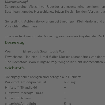
Überdosierung?
Es kann zu einer Vielzahl von Überdosierungserscheinungen kommen,
Beschleunigung des Herzschlages. Setzen Sie sich bei dem Verdacht 
Generell gilt: Achten Sie vor allem bei Säuglingen, Kleinkindern un
Vorsichtsmaßnahmen.
Eine vom Arzt verordnete Dosierung kann von den Angaben der Packun
Dosierung
Wer
Einzeldosis
Gesamtdosis
Wann
Erwachsene
1 Tablette
1-mal täglich
Morgens, unabhängig von der M
Eine Höchstdosis von 10mg/320mg/25mg sollte nicht überschritten 
Wirkstoffe
Die angegebenen Mengen sind bezogen auf 1 Tablette
Wirkstoff
Amlodipin besilat
6,93 mg
Hilfsstoff
Titandioxid
+
Hilfsstoff
Macrogol 4000
+
Hilfsstoff
Talkum
+
entspricht
Amlodipin
5 mg