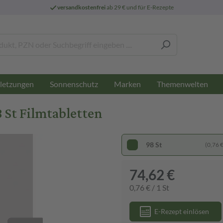
versandkostenfrei
ab 29 € und für E-Rezepte
letzungen
Sonnenschutz
Marken
Themenwelten
St Filmtabletten
98 St
(0,76 € 
74,62 €
0,76 € / 1 St
E-Rezept einlösen