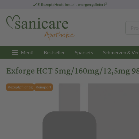
3
E-Rezept:
Heute bestellt,
morgen geliefert
Menü
Bestseller
Sparsets
Schmerzen & Ver
Exforge HCT 5mg/160mg/12,5mg 98 
Rezeptpflichtig
Reimport