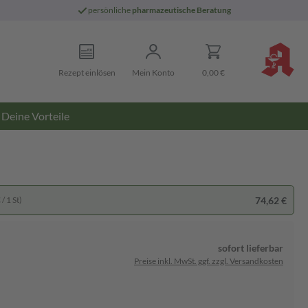
persönliche
pharmazeutische Beratung
Rezept einlösen
Mein Konto
0,00 €
Deine Vorteile
74,62 €
/ 1 St)
sofort lieferbar
Preise inkl. MwSt. ggf. zzgl. Versandkosten