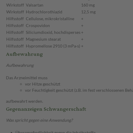
Wirkstoff
Valsartan
160 mg
Wirkstoff
Hydrochlorothiazid
12,5 mg
Hilfsstoff
Cellulose, mikrokristalline
+
Hilfsstoff
Crospovidon
+
Hilfsstoff
Siliciumdioxid, hochdisperses
+
Hilfsstoff
Magnesium stearat
+
Hilfsstoff
Hypromellose 2910 (3 mPa·s)
+
Aufbewahrung
Aufbewahrung
Das Arzneimittel muss
vor Hitze geschützt
vor Feuchtigkeit geschützt (z.B. im fest verschlossenen Behä
aufbewahrt werden.
Gegenanzeigen Schwangerschaft
Was spricht gegen eine Anwendung?
Überempfindlichkeit gegen die Inhaltsstoffe