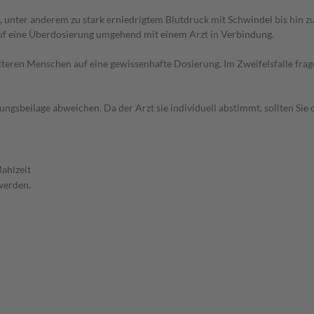
 unter anderem zu stark erniedrigtem Blutdruck mit Schwindel bis hin 
auf eine Überdosierung umgehend mit einem Arzt in Verbindung.
d älteren Menschen auf eine gewissenhafte Dosierung. Im Zweifelsfalle f
gsbeilage abweichen. Da der Arzt sie individuell abstimmt, sollten Si
ahlzeit
werden.