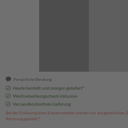
Abbildung kann abweichen
Persönliche Beratung
Heute bestellt und morgen geliefert³
Wechselwirkungscheck inklusive
Versandkostenfreie Lieferung
Bei der Einlösung eines Kassenrezeptes werden nur die gesetzlichen 
Rechnung gestellt.⁴