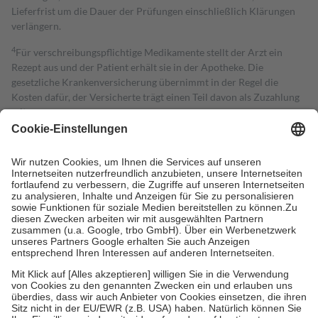
Lieferfrist um die Dauer der Prüfungen einschließlich Klärungen
verlängern.
4
Für verschreibungspflichtige Medikamente stellt der Arzt ein
Rezept aus und der Patient erhält sie in der Apotheke. Die
gesetzliche Krankenversicherung übernimmt in der Regel die
Kosten dafür, der Versicherte trägt einen Teil davon als Zuzahlung
mit.
Grundsätzlich leisten Mitglieder Zuzahlungen in Höhe von zehn
Prozent des Abgabepreises,
mindestens
jedoch
fünf Euro
und
höchstens zehn Euro.
Es sind jedoch nie mehr als die tatsächlichen
Kosten der Leistung zu entrichten.
Diese Regeln gelten grundsätzlich auch für Online-Apotheken.
Bei Heilmitteln und häuslicher Krankenpflege beträgt die
Zuzahlung zehn Prozent der Kosten sowie zehn Euro je
Verordnung.
Um das Engagement der Versicherten für ihre eigene Gesundheit zu
stärken und die besondere Stellung der Familie zu unterstützen,
fallen
keine Zuzahlungen
an bei:
• Kindern und Jugendlichen bis zum vollendeten 18. Lebensjahr
mit Ausnahme der Fahrkosten