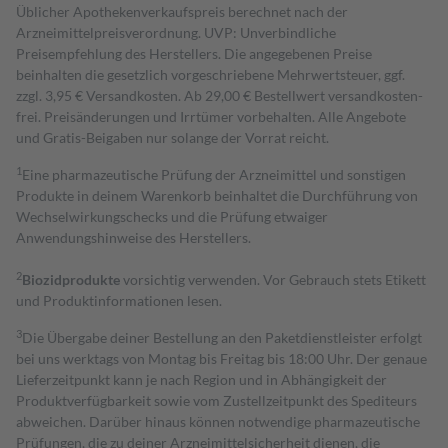
Üblicher Apothekenverkaufspreis berechnet nach der
Arzneimittelpreisverordnung. UVP: Unverbindliche
Preisempfehlung des Herstellers. Die angegebenen Preise
beinhalten die gesetzlich vorgeschriebene Mehrwertsteuer, ggf.
zzgl. 3,95 € Versandkosten. Ab 29,00 € Bestell­wert versand­kosten­
frei. Preisänderungen und Irrtümer vorbehalten. Alle Angebote
und Gratis-Beigaben nur solange der Vorrat reicht.
1
Eine pharmazeutische Prüfung der Arzneimittel und sonstigen
Produkte in deinem Warenkorb beinhaltet die Durchführung von
Wechselwirkungschecks und die Prüfung etwaiger
Anwendungshinweise des Herstellers.
2
Biozidprodukte
vorsichtig verwenden. Vor Gebrauch stets Etikett
und Produktinformationen lesen.
3
Die Übergabe deiner Bestellung an den Paketdienstleister erfolgt
bei uns werktags von Montag bis Freitag bis 18:00 Uhr. Der genaue
Lieferzeitpunkt kann je nach Region und in Abhängigkeit der
Produktverfügbarkeit sowie vom Zustellzeitpunkt des Spediteurs
abweichen. Darüber hinaus können notwendige pharmazeutische
Prüfungen, die zu deiner Arzneimittelsicherheit dienen, die