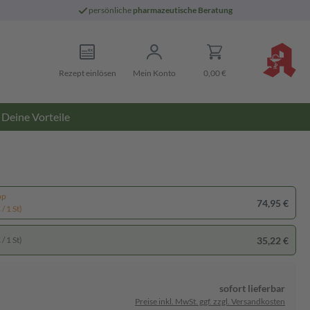
persönliche
pharmazeutische Beratung
Rezept einlösen
Mein Konto
0,00 €
Deine Vorteile
pp
74,95 €
/ 1 St)
35,22 €
/ 1 St)
sofort lieferbar
Preise inkl. MwSt. ggf. zzgl. Versandkosten