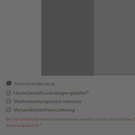
Abbildung kann abweichen
Persönliche Beratung
Heute bestellt und morgen geliefert³
Wechselwirkungscheck inklusive
Versandkostenfreie Lieferung
Bei der Einlösung eines Kassenrezeptes werden nur die gesetzlichen 
Rechnung gestellt.⁴