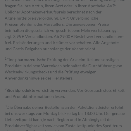
fragen Sie Ihre Ärztin, Ihren Arzt oder in Ihrer Apotheke. AVP:
Üblicher Apothekenverkaufspreis berechnet nach der
Arzneimittelpreisverordnung. UVP: Unverbindliche
Preisempfehlung des Herstellers. Die angegebenen Preise
beinhalten die gesetzlich vorgeschriebene Mehrwertsteuer, ggf.
zzgl. 3,95 € Versandkosten. Ab 29,00 € Bestell­wert versand­kosten­
frei. Preisänderungen und Irrtümer vorbehalten. Alle Angebote
und Gratis-Beigaben nur solange der Vorrat reicht.
1
Eine pharmazeutische Prüfung der Arzneimittel und sonstigen
Produkte in deinem Warenkorb beinhaltet die Durchführung von
Wechselwirkungschecks und die Prüfung etwaiger
Anwendungshinweise des Herstellers.
2
Biozidprodukte
vorsichtig verwenden. Vor Gebrauch stets Etikett
und Produktinformationen lesen.
3
Die Übergabe deiner Bestellung an den Paketdienstleister erfolgt
bei uns werktags von Montag bis Freitag bis 18:00 Uhr. Der genaue
Lieferzeitpunkt kann je nach Region und in Abhängigkeit der
Produktverfügbarkeit sowie vom Zustellzeitpunkt des Spediteurs