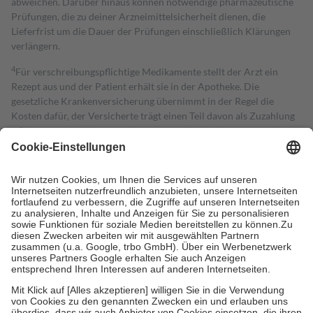
abweichen. Darüber hinaus können notwendige pharmazeutische
Prüfungen, die zu deiner Arzneimittelsicherheit dienen, die
Lieferfrist um die Dauer der Prüfungen einschließlich Klärungen
verlängern.
4
Für verschreibungspflichtige Medikamente stellt der Arzt ein
Rezept aus und der Patient erhält sie in der Apotheke. Die
gesetzliche Krankenversicherung übernimmt in der Regel die
Kosten dafür, der Versicherte trägt einen Teil davon als Zuzahlung
mit.
Grundsätzlich leisten Mitglieder Zuzahlungen in Höhe von zehn
Prozent des Abgabepreises,
mindestens
jedoch
fünf Euro
und
höchstens zehn Euro.
Es sind jedoch nie mehr als die tatsächlichen
Kosten der Leistung zu entrichten.
Diese Regeln gelten grundsätzlich auch für Online-Apotheken.
Bei Heilmitteln und häuslicher Krankenpflege beträgt die
Zuzahlung zehn Prozent der Kosten sowie zehn Euro je
Verordnung.
Um das Engagement der Versicherten für ihre eigene Gesundheit zu
stärken und die besondere Stellung der Familie zu unterstützen,
fallen
keine Zuzahlungen
an bei:
• Kindern und Jugendlichen bis zum vollendeten 18. Lebensjahr