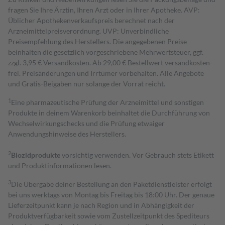
fragen Sie Ihre Ärztin, Ihren Arzt oder in Ihrer Apotheke. AVP:
Üblicher Apothekenverkaufspreis berechnet nach der
Arzneimittelpreisverordnung. UVP: Unverbindliche
Preisempfehlung des Herstellers. Die angegebenen Preise
beinhalten die gesetzlich vorgeschriebene Mehrwertsteuer, ggf.
zzgl. 3,95 € Versandkosten. Ab 29,00 € Bestell­wert versand­kosten­
frei. Preisänderungen und Irrtümer vorbehalten. Alle Angebote
und Gratis-Beigaben nur solange der Vorrat reicht.
1
Eine pharmazeutische Prüfung der Arzneimittel und sonstigen
Produkte in deinem Warenkorb beinhaltet die Durchführung von
Wechselwirkungschecks und die Prüfung etwaiger
Anwendungshinweise des Herstellers.
2
Biozidprodukte
vorsichtig verwenden. Vor Gebrauch stets Etikett
und Produktinformationen lesen.
3
Die Übergabe deiner Bestellung an den Paketdienstleister erfolgt
bei uns werktags von Montag bis Freitag bis 18:00 Uhr. Der genaue
Lieferzeitpunkt kann je nach Region und in Abhängigkeit der
Produktverfügbarkeit sowie vom Zustellzeitpunkt des Spediteurs