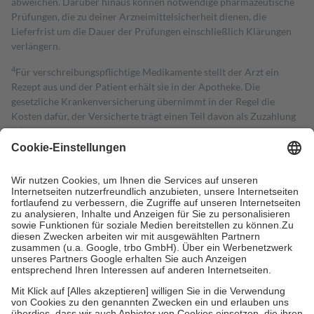
abweichen. Darüber hinaus können notwendige pharmazeutische
Prüfungen, die zu deiner Arzneimittelsicherheit dienen, die
Lieferfrist um die Dauer der Prüfungen einschließlich Klärungen
verlängern.
4
Für verschreibungspflichtige Medikamente stellt der Arzt ein
Rezept aus und der Patient erhält sie in der Apotheke. Die
gesetzliche Krankenversicherung übernimmt in der Regel die
Kosten dafür, der Versicherte trägt einen Teil davon als Zuzahlung
mit.
Grundsätzlich leisten Mitglieder Zuzahlungen in Höhe von zehn
Prozent des Abgabepreises,
mindestens
jedoch
fünf Euro
und
höchstens zehn Euro.
Es sind jedoch nie mehr als die tatsächlichen
Kosten der Leistung zu entrichten.
Diese Regeln gelten grundsätzlich auch für Online-Apotheken.
Bei Heilmitteln und häuslicher Krankenpflege beträgt die
Zuzahlung zehn Prozent der Kosten sowie zehn Euro je
Verordnung.
Um das Engagement der Versicherten für ihre eigene Gesundheit zu
stärken und die besondere Stellung der Familie zu unterstützen,
fallen
keine Zuzahlungen
an bei:
• Kindern und Jugendlichen bis zum vollendeten 18. Lebensjahr