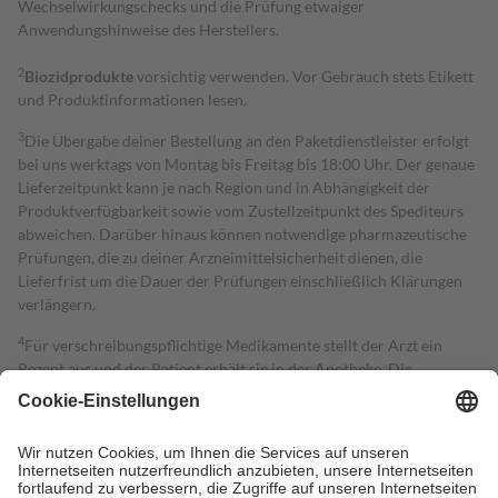
Wechselwirkungschecks und die Prüfung etwaiger
Anwendungshinweise des Herstellers.
2
Biozidprodukte
vorsichtig verwenden. Vor Gebrauch stets Etikett
und Produktinformationen lesen.
3
Die Übergabe deiner Bestellung an den Paketdienstleister erfolgt
bei uns werktags von Montag bis Freitag bis 18:00 Uhr. Der genaue
Lieferzeitpunkt kann je nach Region und in Abhängigkeit der
Produktverfügbarkeit sowie vom Zustellzeitpunkt des Spediteurs
abweichen. Darüber hinaus können notwendige pharmazeutische
Prüfungen, die zu deiner Arzneimittelsicherheit dienen, die
Lieferfrist um die Dauer der Prüfungen einschließlich Klärungen
verlängern.
4
Für verschreibungspflichtige Medikamente stellt der Arzt ein
Rezept aus und der Patient erhält sie in der Apotheke. Die
gesetzliche Krankenversicherung übernimmt in der Regel die
Kosten dafür, der Versicherte trägt einen Teil davon als Zuzahlung
mit.
Grundsätzlich leisten Mitglieder Zuzahlungen in Höhe von zehn
Prozent des Abgabepreises,
mindestens
jedoch
fünf Euro
und