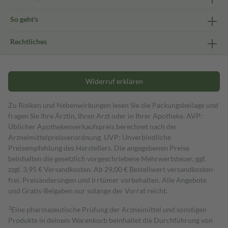
So geht's
Rechtliches
Widerruf erklären
Zu Risiken und Nebenwirkungen lesen Sie die Packungsbeilage und
fragen Sie Ihre Ärztin, Ihren Arzt oder in Ihrer Apotheke. AVP:
Üblicher Apothekenverkaufspreis berechnet nach der
Arzneimittelpreisverordnung. UVP: Unverbindliche
Preisempfehlung des Herstellers. Die angegebenen Preise
beinhalten die gesetzlich vorgeschriebene Mehrwertsteuer, ggf.
zzgl. 3,95 € Versandkosten. Ab 29,00 € Bestell­wert versand­kosten­
frei. Preisänderungen und Irrtümer vorbehalten. Alle Angebote
und Gratis-Beigaben nur solange der Vorrat reicht.
1
Eine pharmazeutische Prüfung der Arzneimittel und sonstigen
Produkte in deinem Warenkorb beinhaltet die Durchführung von