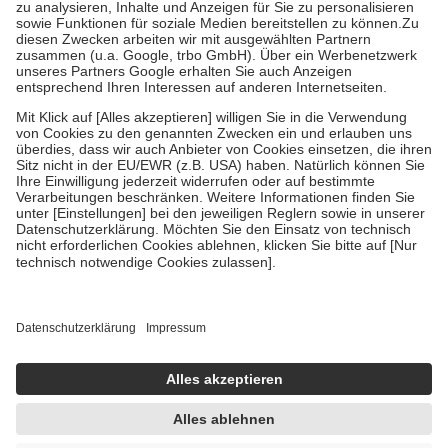
höchstens zehn Euro.
Es sind jedoch nie mehr als die tatsächlichen
Kosten der Leistung zu entrichten.
Diese Regeln gelten grundsätzlich auch für Online-Apotheken.
Bei Heilmitteln und häuslicher Krankenpflege beträgt die
Zuzahlung zehn Prozent der Kosten sowie zehn Euro je
Verordnung.
Um das Engagement der Versicherten für ihre eigene Gesundheit zu
stärken und die besondere Stellung der Familie zu unterstützen,
fallen
keine Zuzahlungen
an bei:
• Kindern und Jugendlichen bis zum vollendeten 18. Lebensjahr
mit Ausnahme der Fahrkosten
• Untersuchungen zur Vorsorge und Früherkennung, die von der
GKV getragen werden
• empfohlenen Schutzimpfungen
• Harn- und Blutteststreifen
Wir nutzen Trusted Shops als unabhängigen Dienstleister für die
Einholung von Bewertungen. Trusted Shops hat Maßnahmen
getroffen, um sicherzustellen, dass es sich um echte Bewertungen
handelt. Mehr Informationen findest du hier:
https://help.etrusted.com/hc/de/articles/4419944605341