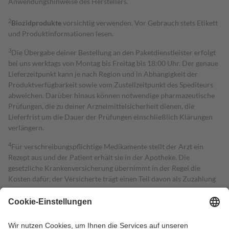
Anwendungshinweise des Herstellers.
2
Biozidprodukte
vorsichtig verwenden. Vor Gebrauch stets Etikett
und Produktinformationen lesen.
3
Die Übergabe deiner Bestellung an den Paketdienstleister erfolgt
bei uns werktags von Montag bis Freitag bis 18:00 Uhr. Der genaue
Lieferzeitpunkt kann je nach Region und in Abhängigkeit der
Produktverfügbarkeit sowie vom Zustellzeitpunkt des Spediteurs
abweichen. Darüber hinaus können notwendige pharmazeutische
Prüfungen, die zu deiner Arzneimittelsicherheit dienen, die
Lieferfrist um die Dauer der Prüfungen einschließlich Klärungen
verlängern.
4
Für verschreibungspflichtige Medikamente stellt der Arzt ein
Rezept aus und der Patient erhält sie in der Apotheke. Die
gesetzliche Krankenversicherung übernimmt in der Regel die
Kosten dafür, der Versicherte trägt einen Teil davon als Zuzahlung
mit.
Grundsätzlich leisten Mitglieder Zuzahlungen in Höhe von zehn
Prozent des Abgabepreises,
mindestens
jedoch
fünf Euro
und
höchstens zehn Euro.
Es sind jedoch nie mehr als die tatsächlichen