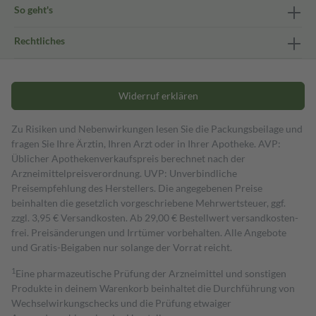
So geht's
Rechtliches
Widerruf erklären
Zu Risiken und Nebenwirkungen lesen Sie die Packungsbeilage und
fragen Sie Ihre Ärztin, Ihren Arzt oder in Ihrer Apotheke. AVP:
Üblicher Apothekenverkaufspreis berechnet nach der
Arzneimittelpreisverordnung. UVP: Unverbindliche
Preisempfehlung des Herstellers. Die angegebenen Preise
beinhalten die gesetzlich vorgeschriebene Mehrwertsteuer, ggf.
zzgl. 3,95 € Versandkosten. Ab 29,00 € Bestell­wert versand­kosten­
frei. Preisänderungen und Irrtümer vorbehalten. Alle Angebote
und Gratis-Beigaben nur solange der Vorrat reicht.
1
Eine pharmazeutische Prüfung der Arzneimittel und sonstigen
Produkte in deinem Warenkorb beinhaltet die Durchführung von
Wechselwirkungschecks und die Prüfung etwaiger