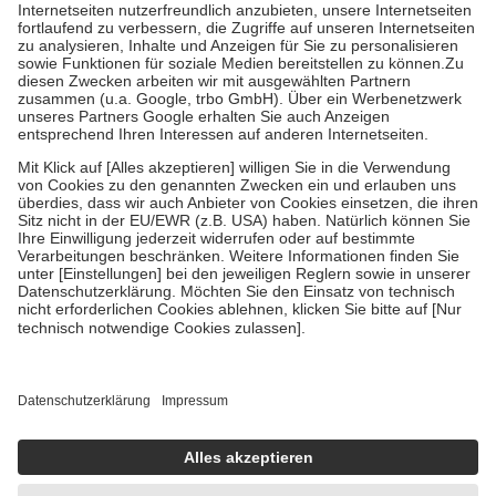
Kosten der Leistung zu entrichten.
Diese Regeln gelten grundsätzlich auch für Online-Apotheken.
Bei Heilmitteln und häuslicher Krankenpflege beträgt die
Zuzahlung zehn Prozent der Kosten sowie zehn Euro je
Verordnung.
Um das Engagement der Versicherten für ihre eigene Gesundheit zu
stärken und die besondere Stellung der Familie zu unterstützen,
fallen
keine Zuzahlungen
an bei:
• Kindern und Jugendlichen bis zum vollendeten 18. Lebensjahr
mit Ausnahme der Fahrkosten
• Untersuchungen zur Vorsorge und Früherkennung, die von der
GKV getragen werden
• empfohlenen Schutzimpfungen
• Harn- und Blutteststreifen
Wir nutzen Trusted Shops als unabhängigen Dienstleister für die
Einholung von Bewertungen. Trusted Shops hat Maßnahmen
getroffen, um sicherzustellen, dass es sich um echte Bewertungen
handelt. Mehr Informationen findest du hier:
https://help.etrusted.com/hc/de/articles/4419944605341
Einige Bilder und Inhalte wurden unter Zuhilfenahme künstlicher