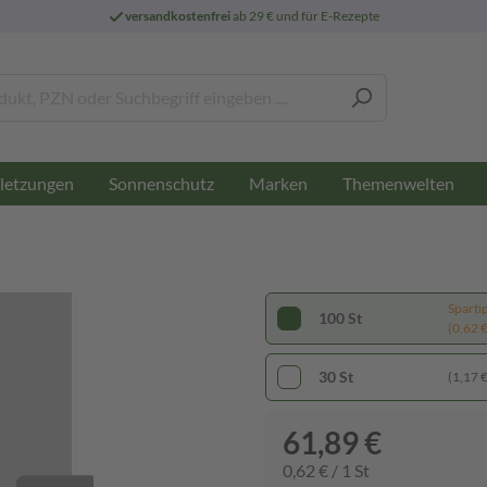
versandkostenfrei
ab 29 € und für E-Rezepte
letzungen
Sonnenschutz
Marken
Themenwelten
Sparti
100 St
(0,62 € 
30 St
(1,17 € 
61,89 €
0,62 € / 1 St