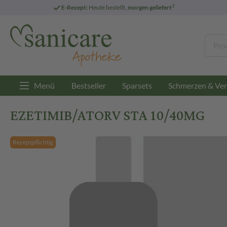
3
E-Rezept:
Heute bestellt,
morgen geliefert
Menü
Bestseller
Sparsets
Schmerzen & Ver
EZETIMIB/ATORV STA 10/40MG
Rezeptpflichtig