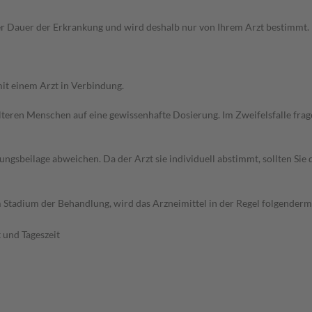
Dauer der Erkrankung und wird deshalb nur von Ihrem Arzt bestimmt. Pri
it einem Arzt in Verbindung.
d älteren Menschen auf eine gewissenhafte Dosierung. Im Zweifelsfalle f
gsbeilage abweichen. Da der Arzt sie individuell abstimmt, sollten Si
 Stadium der Behandlung, wird das Arzneimittel in der Regel folgenderm
 und Tageszeit