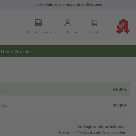
persönliche
pharmazeutische Beratung
Rezept einlösen
Mein Konto
0,00 €
Deine Vorteile
pp
61,89 €
/ 1 St)
35,03 €
/ 1 St)
Verfügbarkeit unbekannt
Preise inkl. MwSt. ggf. zzgl. Versandkosten