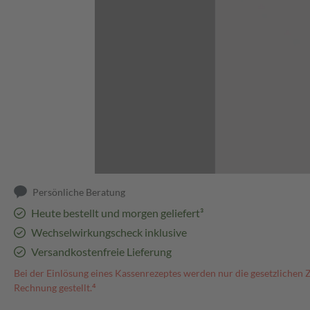
Abbildung kann abweichen
Persönliche Beratung
Heute bestellt und morgen geliefert³
Wechselwirkungscheck inklusive
Versandkostenfreie Lieferung
Bei der Einlösung eines Kassenrezeptes werden nur die gesetzlichen 
Rechnung gestellt.⁴