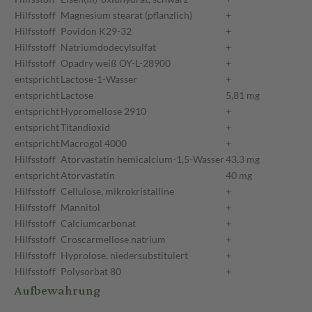
Hilfsstoff
Magnesium stearat (pflanzlich)
+
Hilfsstoff
Povidon K29-32
+
Hilfsstoff
Natriumdodecylsulfat
+
Hilfsstoff
Opadry weiß OY-L-28900
+
entspricht
Lactose-1-Wasser
+
entspricht
Lactose
5,81 mg
entspricht
Hypromellose 2910
+
entspricht
Titandioxid
+
entspricht
Macrogol 4000
+
Hilfsstoff
Atorvastatin hemicalcium-1,5-Wasser
43,3 mg
entspricht
Atorvastatin
40 mg
Hilfsstoff
Cellulose, mikrokristalline
+
Hilfsstoff
Mannitol
+
Hilfsstoff
Calciumcarbonat
+
Hilfsstoff
Croscarmellose natrium
+
Hilfsstoff
Hyprolose, niedersubstituiert
+
Hilfsstoff
Polysorbat 80
+
Aufbewahrung