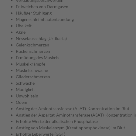
Verdauungsbeschwerden
Entweichen von Darmgasen
Häufiger Stuhlgang
Magenschleimhautentzündung
Übelkeit
Akne
Nesselausschlag (Urtikaria)
Gelenkschmerzen
Rückenschmerzen
Ermüdung des Muskels
Muskelkrämpfe
Muskelschwäche
Gliederschmerzen
Schwäche
Müdigkeit
Unwohlsein
Ödem
Anstieg der Aminotransferase (ALAT)-Konzentration im Blut
Anstieg der Aspartat-Aminotransferase (ASAT)-Konzentration i
Erhöhte Werte der alkalischen Phosphatase
Anstieg von Muskelenzym (Kreatinphosphokinase) im Blut
Erhöhte Leberwerte (GGT)