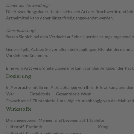
Dauer der Anwendung?
Die Anwendungsdauer richtet sich nach Art der Beschwerde und/oder 
Arzneimittel kann daher längerfristig angewendet werden.
Überdosierung?
Setzen Sie sich bei dem Verdacht auf eine Überdosierung umgehend m
Generell gilt: Achten Sie vor allem bei Säuglingen, Kleinkindern un
Vorsichtsmaßnahmen.
Eine vom Arzt verordnete Dosierung kann von den Angaben der Packun
Dosierung
In Absprache mit Ihrem Arzt, abhängig von Ihrer Erkrankung und dem
Wer
Einzeldosis
Gesamtdosis
Wann
Erwachsene
1 Filmtablette
1-mal täglich
unabhängig von der Mahlzeit
Wirkstoffe
Die angegebenen Mengen sind bezogen auf 1 Tablette
Hilfsstoff
Ezetimib
10 mg
Hilfsstoff
Eisen(III)-oxidhydrat, schwarz
+