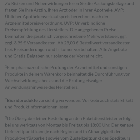
Zu Risiken und Nebenwirkungen lesen Sie die Packungsbeilage und
fragen Sie Ihre Ärztin, Ihren Arzt oder in Ihrer Apotheke. AVP:
Üblicher Apothekenverkaufspreis berechnet nach der
Arzneimittelpreisverordnung. UVP: Unverbindliche
Preisempfehlung des Herstellers. Die angegebenen Preise
beinhalten die gesetzlich vorgeschriebene Mehrwertsteuer, ggf.
zzgl. 3,95 € Versandkosten. Ab 29,00 € Bestell­wert versand­kosten­
frei. Preisänderungen und Irrtümer vorbehalten. Alle Angebote
und Gratis-Beigaben nur solange der Vorrat reicht.
1
Eine pharmazeutische Prüfung der Arzneimittel und sonstigen
Produkte in deinem Warenkorb beinhaltet die Durchführung von
Wechselwirkungschecks und die Prüfung etwaiger
Anwendungshinweise des Herstellers.
2
Biozidprodukte
vorsichtig verwenden. Vor Gebrauch stets Etikett
und Produktinformationen lesen.
3
Die Übergabe deiner Bestellung an den Paketdienstleister erfolgt
bei uns werktags von Montag bis Freitag bis 18:00 Uhr. Der genaue
Lieferzeitpunkt kann je nach Region und in Abhängigkeit der
Produktverfügbarkeit sowie vom Zustellzeitpunkt des Spediteurs