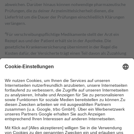
abweichen. Darüber hinaus können notwendige pharmazeutische
Prüfungen, die zu deiner Arzneimittelsicherheit dienen, die
Lieferfrist um die Dauer der Prüfungen einschließlich Klärungen
verlängern.
4
Für verschreibungspflichtige Medikamente stellt der Arzt ein
Rezept aus und der Patient erhält sie in der Apotheke. Die
gesetzliche Krankenversicherung übernimmt in der Regel die
Kosten dafür, der Versicherte trägt einen Teil davon als Zuzahlung
mit.
Grundsätzlich leisten Mitglieder Zuzahlungen in Höhe von zehn
Prozent des Abgabepreises,
mindestens
jedoch
fünf Euro
und
höchstens zehn Euro.
Es sind jedoch nie mehr als die tatsächlichen
Kosten der Leistung zu entrichten.
Diese Regeln gelten grundsätzlich auch für Online-Apotheken.
Bei Heilmitteln und häuslicher Krankenpflege beträgt die
Zuzahlung zehn Prozent der Kosten sowie zehn Euro je
Verordnung.
Um das Engagement der Versicherten für ihre eigene Gesundheit zu
stärken und die besondere Stellung der Familie zu unterstützen,
fallen
keine Zuzahlungen
an bei: