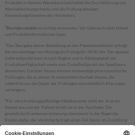
Produkte in deinem Warenkorb beinhaltet die Durchführung von
Wechselwirkungschecks und die Prüfung etwaiger
Anwendungshinweise des Herstellers.
2
Biozidprodukte
vorsichtig verwenden. Vor Gebrauch stets Etikett
und Produktinformationen lesen.
3
Die Übergabe deiner Bestellung an den Paketdienstleister erfolgt
bei uns werktags von Montag bis Freitag bis 18:00 Uhr. Der genaue
Lieferzeitpunkt kann je nach Region und in Abhängigkeit der
Produktverfügbarkeit sowie vom Zustellzeitpunkt des Spediteurs
abweichen. Darüber hinaus können notwendige pharmazeutische
Prüfungen, die zu deiner Arzneimittelsicherheit dienen, die
Lieferfrist um die Dauer der Prüfungen einschließlich Klärungen
verlängern.
4
Für verschreibungspflichtige Medikamente stellt der Arzt ein
Rezept aus und der Patient erhält sie in der Apotheke. Die
gesetzliche Krankenversicherung übernimmt in der Regel die
Kosten dafür, der Versicherte trägt einen Teil davon als Zuzahlung
mit.
Grundsätzlich leisten Mitglieder Zuzahlungen in Höhe von zehn