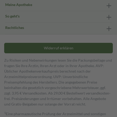
Meine Apotheke
So geht's
Rechtliches
Widerruf erklären
Zu Risiken und Nebenwirkungen lesen Sie die Packungsbeilage und
fragen Sie Ihre Ärztin, Ihren Arzt oder in Ihrer Apotheke. AVP:
Üblicher Apothekenverkaufspreis berechnet nach der
Arzneimittelpreisverordnung. UVP: Unverbindliche
Preisempfehlung des Herstellers. Die angegebenen Preise
beinhalten die gesetzlich vorgeschriebene Mehrwertsteuer, ggf.
zzgl. 3,95 € Versandkosten. Ab 29,00 € Bestell­wert versand­kosten­
frei. Preisänderungen und Irrtümer vorbehalten. Alle Angebote
und Gratis-Beigaben nur solange der Vorrat reicht.
1
Eine pharmazeutische Prüfung der Arzneimittel und sonstigen