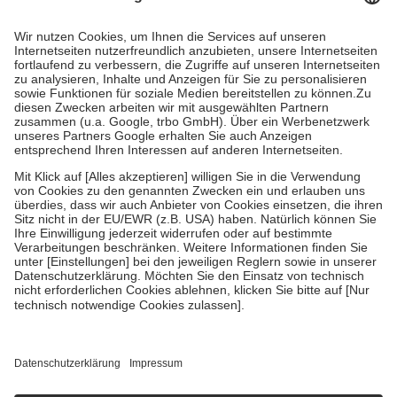
Prozent des Abgabepreises,
mindestens
jedoch
fünf Euro
und
höchstens zehn Euro.
Es sind jedoch nie mehr als die tatsächlichen
Kosten der Leistung zu entrichten.
Diese Regeln gelten grundsätzlich auch für Online-Apotheken.
Bei Heilmitteln und häuslicher Krankenpflege beträgt die
Zuzahlung zehn Prozent der Kosten sowie zehn Euro je
Verordnung.
Um das Engagement der Versicherten für ihre eigene Gesundheit zu
stärken und die besondere Stellung der Familie zu unterstützen,
fallen
keine Zuzahlungen
an bei:
• Kindern und Jugendlichen bis zum vollendeten 18. Lebensjahr
mit Ausnahme der Fahrkosten
• Untersuchungen zur Vorsorge und Früherkennung, die von der
GKV getragen werden
• empfohlenen Schutzimpfungen
• Harn- und Blutteststreifen
Wir nutzen Trusted Shops als unabhängigen Dienstleister für die
Einholung von Bewertungen. Trusted Shops hat Maßnahmen
getroffen, um sicherzustellen, dass es sich um echte Bewertungen
handelt. Mehr Informationen findest du hier: