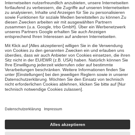
Kosten der Leistung zu entrichten.
Diese Regeln gelten grundsätzlich auch für Online-Apotheken.
Bei Heilmitteln und häuslicher Krankenpflege beträgt die
Zuzahlung zehn Prozent der Kosten sowie zehn Euro je
Verordnung.
Um das Engagement der Versicherten für ihre eigene Gesundheit zu
stärken und die besondere Stellung der Familie zu unterstützen,
fallen
keine Zuzahlungen
an bei:
• Kindern und Jugendlichen bis zum vollendeten 18. Lebensjahr
mit Ausnahme der Fahrkosten
• Untersuchungen zur Vorsorge und Früherkennung, die von der
GKV getragen werden
• empfohlenen Schutzimpfungen
• Harn- und Blutteststreifen
Wir nutzen Trusted Shops als unabhängigen Dienstleister für die
Einholung von Bewertungen. Trusted Shops hat Maßnahmen
getroffen, um sicherzustellen, dass es sich um echte Bewertungen
handelt. Mehr Informationen findest du hier:
https://help.etrusted.com/hc/de/articles/4419944605341
Einige Bilder und Inhalte wurden unter Zuhilfenahme künstlicher