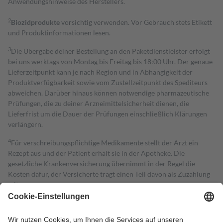
Anwendungshinweise des Herstellers.
2
Biozidprodukte
vorsichtig verwenden. Vor Gebrauch stets Etikett
und Produktinformationen lesen.
3
Die Übergabe deiner Bestellung an den Paketdienstleister erfolgt
bei uns werktags von Montag bis Freitag bis 18:00 Uhr. Der genaue
Lieferzeitpunkt kann je nach Region und in Abhängigkeit der
Produktverfügbarkeit sowie vom Zustellzeitpunkt des Spediteurs
abweichen. Darüber hinaus können notwendige pharmazeutische
Prüfungen, die zu deiner Arzneimittelsicherheit dienen, die
Lieferfrist um die Dauer der Prüfungen einschließlich Klärungen
verlängern.
4
Für verschreibungspflichtige Medikamente stellt der Arzt ein
Rezept aus und der Patient erhält sie in der Apotheke. Die
gesetzliche Krankenversicherung übernimmt in der Regel die
Kosten dafür, der Versicherte trägt einen Teil davon als Zuzahlung
mit.
Grundsätzlich leisten Mitglieder Zuzahlungen in Höhe von zehn
Prozent des Abgabepreises,
mindestens
jedoch
fünf Euro
und
höchstens zehn Euro.
Es sind jedoch nie mehr als die tatsächlichen