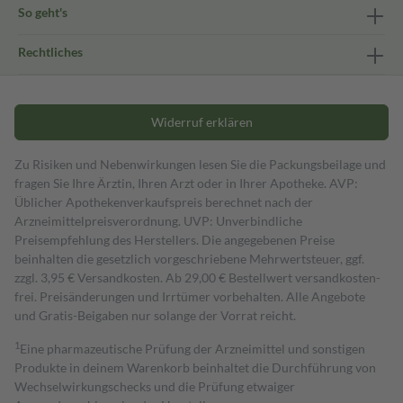
So geht's
Rechtliches
Widerruf erklären
Zu Risiken und Nebenwirkungen lesen Sie die Packungsbeilage und
fragen Sie Ihre Ärztin, Ihren Arzt oder in Ihrer Apotheke. AVP:
Üblicher Apothekenverkaufspreis berechnet nach der
Arzneimittelpreisverordnung. UVP: Unverbindliche
Preisempfehlung des Herstellers. Die angegebenen Preise
beinhalten die gesetzlich vorgeschriebene Mehrwertsteuer, ggf.
zzgl. 3,95 € Versandkosten. Ab 29,00 € Bestell­wert versand­kosten­
frei. Preisänderungen und Irrtümer vorbehalten. Alle Angebote
und Gratis-Beigaben nur solange der Vorrat reicht.
1
Eine pharmazeutische Prüfung der Arzneimittel und sonstigen
Produkte in deinem Warenkorb beinhaltet die Durchführung von
Wechselwirkungschecks und die Prüfung etwaiger