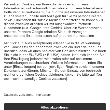
höchstens zehn Euro.
Es sind jedoch nie mehr als die tatsächlichen
Kosten der Leistung zu entrichten.
Diese Regeln gelten grundsätzlich auch für Online-Apotheken.
Bei Heilmitteln und häuslicher Krankenpflege beträgt die
Zuzahlung zehn Prozent der Kosten sowie zehn Euro je
Verordnung.
Um das Engagement der Versicherten für ihre eigene Gesundheit zu
stärken und die besondere Stellung der Familie zu unterstützen,
fallen
keine Zuzahlungen
an bei:
• Kindern und Jugendlichen bis zum vollendeten 18. Lebensjahr
mit Ausnahme der Fahrkosten
• Untersuchungen zur Vorsorge und Früherkennung, die von der
GKV getragen werden
• empfohlenen Schutzimpfungen
• Harn- und Blutteststreifen
Wir nutzen Trusted Shops als unabhängigen Dienstleister für die
Einholung von Bewertungen. Trusted Shops hat Maßnahmen
getroffen, um sicherzustellen, dass es sich um echte Bewertungen
handelt. Mehr Informationen findest du hier:
https://help.etrusted.com/hc/de/articles/4419944605341