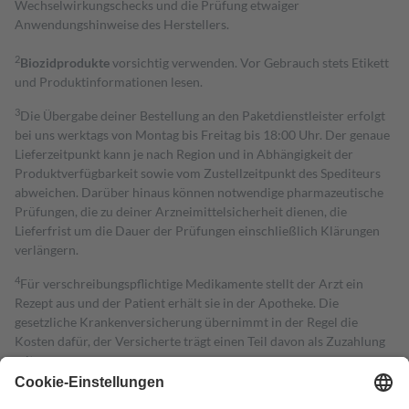
Wechselwirkungschecks und die Prüfung etwaiger
Anwendungshinweise des Herstellers.
2
Biozidprodukte
vorsichtig verwenden. Vor Gebrauch stets Etikett
und Produktinformationen lesen.
3
Die Übergabe deiner Bestellung an den Paketdienstleister erfolgt
bei uns werktags von Montag bis Freitag bis 18:00 Uhr. Der genaue
Lieferzeitpunkt kann je nach Region und in Abhängigkeit der
Produktverfügbarkeit sowie vom Zustellzeitpunkt des Spediteurs
abweichen. Darüber hinaus können notwendige pharmazeutische
Prüfungen, die zu deiner Arzneimittelsicherheit dienen, die
Lieferfrist um die Dauer der Prüfungen einschließlich Klärungen
verlängern.
4
Für verschreibungspflichtige Medikamente stellt der Arzt ein
Rezept aus und der Patient erhält sie in der Apotheke. Die
gesetzliche Krankenversicherung übernimmt in der Regel die
Kosten dafür, der Versicherte trägt einen Teil davon als Zuzahlung
mit.
Grundsätzlich leisten Mitglieder Zuzahlungen in Höhe von zehn
Prozent des Abgabepreises,
mindestens
jedoch
fünf Euro
und