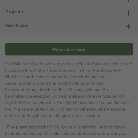
So geht's
Rechtliches
Widerruf erklären
Zu Risiken und Nebenwirkungen lesen Sie die Packungsbeilage und
fragen Sie Ihre Ärztin, Ihren Arzt oder in Ihrer Apotheke. AVP:
Üblicher Apothekenverkaufspreis berechnet nach der
Arzneimittelpreisverordnung. UVP: Unverbindliche
Preisempfehlung des Herstellers. Die angegebenen Preise
beinhalten die gesetzlich vorgeschriebene Mehrwertsteuer, ggf.
zzgl. 3,95 € Versandkosten. Ab 29,00 € Bestell­wert versand­kosten­
frei. Preisänderungen und Irrtümer vorbehalten. Alle Angebote
und Gratis-Beigaben nur solange der Vorrat reicht.
1
Eine pharmazeutische Prüfung der Arzneimittel und sonstigen
Produkte in deinem Warenkorb beinhaltet die Durchführung von