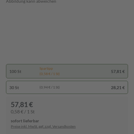
Abbildung kann abweichen
Spartipp
100 St
57,81 €
(0,58 € / 1 St)
30 St
28,21 €
(0,94 € / 1 St)
57,81 €
0,58 € / 1 St
sofort lieferbar
Preise inkl. MwSt. ggf. zzgl. Versandkosten