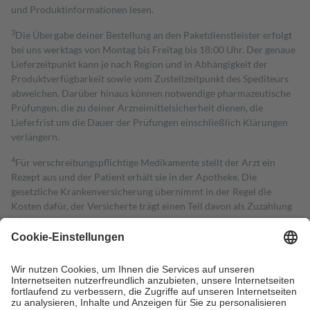
und Produktinformationen lesen.
3
Die Übergabe deiner Bestellung an den Paketdienstleister erfolgt
bei uns werktags von Montag bis Freitag bis 18:00 Uhr. Der genaue
Lieferzeitpunkt kann je nach Region und in Abhängigkeit der
Produktverfügbarkeit sowie vom Zustellzeitpunkt des Spediteurs
abweichen. Darüber hinaus können notwendige pharmazeutische
Prüfungen, die zu deiner Arzneimittelsicherheit dienen, die
Lieferfrist um die Dauer der Prüfungen einschließlich Klärungen
verlängern.
4
Für verschreibungspflichtige Medikamente stellt der Arzt ein
Rezept aus und der Patient erhält sie in der Apotheke. Die
gesetzliche Krankenversicherung übernimmt in der Regel die
Kosten dafür, der Versicherte trägt einen Teil davon als Zuzahlung
mit.
Grundsätzlich leisten Mitglieder Zuzahlungen in Höhe von zehn
Prozent des Abgabepreises,
mindestens
jedoch
fünf Euro
und
höchstens zehn Euro.
Es sind jedoch nie mehr als die tatsächlichen
Kosten der Leistung zu entrichten.
Diese Regeln gelten grundsätzlich auch für Online-Apotheken.
Bei Heilmitteln und häuslicher Krankenpflege beträgt die