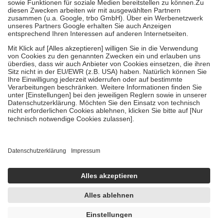
Zuzahlung zehn Prozent der Kosten sowie zehn Euro je
Verordnung.
Um das Engagement der Versicherten für ihre eigene Gesundheit zu
stärken und die besondere Stellung der Familie zu unterstützen,
fallen
keine Zuzahlungen
an bei:
• Kindern und Jugendlichen bis zum vollendeten 18. Lebensjahr
mit Ausnahme der Fahrkosten
• Untersuchungen zur Vorsorge und Früherkennung, die von der
GKV getragen werden
• empfohlenen Schutzimpfungen
• Harn- und Blutteststreifen
Wir nutzen Trusted Shops als unabhängigen Dienstleister für die
Einholung von Bewertungen. Trusted Shops hat Maßnahmen
getroffen, um sicherzustellen, dass es sich um echte Bewertungen
handelt. Mehr Informationen findest du hier:
https://help.etrusted.com/hc/de/articles/4419944605341
Einige Bilder und Inhalte wurden unter Zuhilfenahme künstlicher
Intelligenz erstellt.