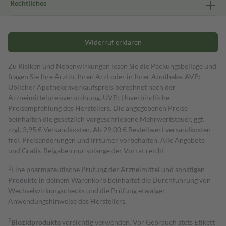
Rechtliches
Widerruf erklären
Zu Risiken und Nebenwirkungen lesen Sie die Packungsbeilage und
fragen Sie Ihre Ärztin, Ihren Arzt oder in Ihrer Apotheke. AVP:
Üblicher Apothekenverkaufspreis berechnet nach der
Arzneimittelpreisverordnung. UVP: Unverbindliche
Preisempfehlung des Herstellers. Die angegebenen Preise
beinhalten die gesetzlich vorgeschriebene Mehrwertsteuer, ggf.
zzgl. 3,95 € Versandkosten. Ab 29,00 € Bestell­wert versand­kosten­
frei. Preisänderungen und Irrtümer vorbehalten. Alle Angebote
und Gratis-Beigaben nur solange der Vorrat reicht.
1
Eine pharmazeutische Prüfung der Arzneimittel und sonstigen
Produkte in deinem Warenkorb beinhaltet die Durchführung von
Wechselwirkungschecks und die Prüfung etwaiger
Anwendungshinweise des Herstellers.
2
Biozidprodukte
vorsichtig verwenden. Vor Gebrauch stets Etikett