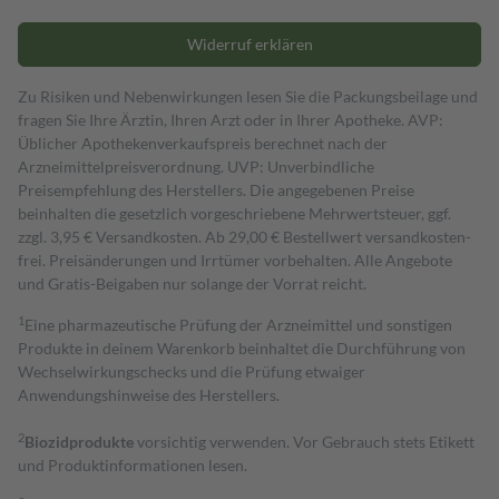
Widerruf erklären
Zu Risiken und Nebenwirkungen lesen Sie die Packungsbeilage und
fragen Sie Ihre Ärztin, Ihren Arzt oder in Ihrer Apotheke. AVP:
Üblicher Apothekenverkaufspreis berechnet nach der
Arzneimittelpreisverordnung. UVP: Unverbindliche
Preisempfehlung des Herstellers. Die angegebenen Preise
beinhalten die gesetzlich vorgeschriebene Mehrwertsteuer, ggf.
zzgl. 3,95 € Versandkosten. Ab 29,00 € Bestell­wert versand­kosten­
frei. Preisänderungen und Irrtümer vorbehalten. Alle Angebote
und Gratis-Beigaben nur solange der Vorrat reicht.
1
Eine pharmazeutische Prüfung der Arzneimittel und sonstigen
Produkte in deinem Warenkorb beinhaltet die Durchführung von
Wechselwirkungschecks und die Prüfung etwaiger
Anwendungshinweise des Herstellers.
2
Biozidprodukte
vorsichtig verwenden. Vor Gebrauch stets Etikett
und Produktinformationen lesen.