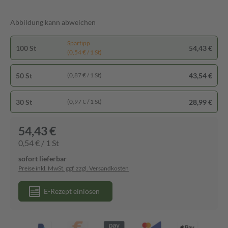
Abbildung kann abweichen
Spartipp
100 St
54,43 €
(0,54 € / 1 St)
50 St
43,54 €
(0,87 € / 1 St)
30 St
28,99 €
(0,97 € / 1 St)
54,43 €
0,54 € / 1 St
sofort lieferbar
Preise inkl. MwSt. ggf. zzgl. Versandkosten
E-Rezept einlösen