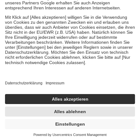
Um das Engagement der Versicherten für ihre eigene Gesundheit zu
stärken und die besondere Stellung der Familie zu unterstützen,
fallen
keine Zuzahlungen
an bei:
• Kindern und Jugendlichen bis zum vollendeten 18. Lebensjahr
mit Ausnahme der Fahrkosten
• Untersuchungen zur Vorsorge und Früherkennung, die von der
GKV getragen werden
• empfohlenen Schutzimpfungen
• Harn- und Blutteststreifen
Wir nutzen Trusted Shops als unabhängigen Dienstleister für die
Einholung von Bewertungen. Trusted Shops hat Maßnahmen
getroffen, um sicherzustellen, dass es sich um echte Bewertungen
handelt. Mehr Informationen findest du hier:
https://help.etrusted.com/hc/de/articles/4419944605341
Einige Bilder und Inhalte wurden unter Zuhilfenahme künstlicher
Intelligenz erstellt.