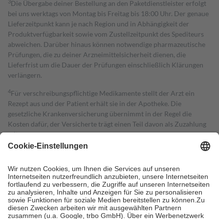
3
Die Übergabe deiner Bestellung an den Paketdienstleister erfolgt
bei uns werktags von Montag bis Freitag bis 18:00 Uhr. Der genaue
Lieferzeitpunkt kann je nach Region und in Abhängigkeit der
Produktverfügbarkeit sowie vom Zustellzeitpunkt des Spediteurs
abweichen. Darüber hinaus können notwendige pharmazeutische
Prüfungen, die zu deiner Arzneimittelsicherheit dienen, die
Lieferfrist um die Dauer der Prüfungen einschließlich Klärungen
verlängern.
4
Für verschreibungspflichtige Medikamente stellt der Arzt ein
Rezept aus und der Patient erhält sie in der Apotheke. Die
gesetzliche Krankenversicherung übernimmt in der Regel die
Kosten dafür, der Versicherte trägt einen Teil davon als Zuzahlung
mit.
Grundsätzlich leisten Mitglieder Zuzahlungen in Höhe von zehn
Prozent des Abgabepreises,
mindestens
jedoch
fünf Euro
und
höchstens zehn Euro.
Es sind jedoch nie mehr als die tatsächlichen
Kosten der Leistung zu entrichten.
Diese Regeln gelten grundsätzlich auch für Online-Apotheken.
Bei Heilmitteln und häuslicher Krankenpflege beträgt die
Zuzahlung zehn Prozent der Kosten sowie zehn Euro je
Verordnung.