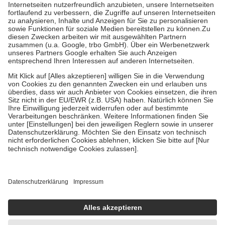
Kosten der Leistung zu entrichten.
Diese Regeln gelten grundsätzlich auch für Online-Apotheken.
Bei Heilmitteln und häuslicher Krankenpflege beträgt die
Zuzahlung zehn Prozent der Kosten sowie zehn Euro je
Verordnung.
Um das Engagement der Versicherten für ihre eigene Gesundheit zu
stärken und die besondere Stellung der Familie zu unterstützen,
fallen
keine Zuzahlungen
an bei:
• Kindern und Jugendlichen bis zum vollendeten 18. Lebensjahr
mit Ausnahme der Fahrkosten
• Untersuchungen zur Vorsorge und Früherkennung, die von der
GKV getragen werden
• empfohlenen Schutzimpfungen
• Harn- und Blutteststreifen
Wir nutzen Trusted Shops als unabhängigen Dienstleister für die
Einholung von Bewertungen. Trusted Shops hat Maßnahmen
getroffen, um sicherzustellen, dass es sich um echte Bewertungen
handelt. Mehr Informationen findest du hier:
https://help.etrusted.com/hc/de/articles/4419944605341
Einige Bilder und Inhalte wurden unter Zuhilfenahme künstlicher