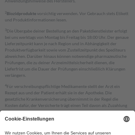
Anwendungshinweise des Herstellers.
2
Biozidprodukte
vorsichtig verwenden. Vor Gebrauch stets Etikett
und Produktinformationen lesen.
3
Die Übergabe deiner Bestellung an den Paketdienstleister erfolgt
bei uns werktags von Montag bis Freitag bis 18:00 Uhr. Der genaue
Lieferzeitpunkt kann je nach Region und in Abhängigkeit der
Produktverfügbarkeit sowie vom Zustellzeitpunkt des Spediteurs
abweichen. Darüber hinaus können notwendige pharmazeutische
Prüfungen, die zu deiner Arzneimittelsicherheit dienen, die
Lieferfrist um die Dauer der Prüfungen einschließlich Klärungen
verlängern.
4
Für verschreibungspflichtige Medikamente stellt der Arzt ein
Rezept aus und der Patient erhält sie in der Apotheke. Die
gesetzliche Krankenversicherung übernimmt in der Regel die
Kosten dafür, der Versicherte trägt einen Teil davon als Zuzahlung
mit.
Grundsätzlich leisten Mitglieder Zuzahlungen in Höhe von zehn
Prozent des Abgabepreises,
mindestens
jedoch
fünf Euro
und
höchstens zehn Euro.
Es sind jedoch nie mehr als die tatsächlichen