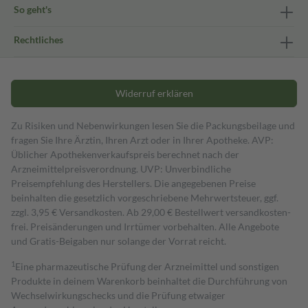
So geht's
Rechtliches
Widerruf erklären
Zu Risiken und Nebenwirkungen lesen Sie die Packungsbeilage und
fragen Sie Ihre Ärztin, Ihren Arzt oder in Ihrer Apotheke. AVP:
Üblicher Apothekenverkaufspreis berechnet nach der
Arzneimittelpreisverordnung. UVP: Unverbindliche
Preisempfehlung des Herstellers. Die angegebenen Preise
beinhalten die gesetzlich vorgeschriebene Mehrwertsteuer, ggf.
zzgl. 3,95 € Versandkosten. Ab 29,00 € Bestell­wert versand­kosten­
frei. Preisänderungen und Irrtümer vorbehalten. Alle Angebote
und Gratis-Beigaben nur solange der Vorrat reicht.
1
Eine pharmazeutische Prüfung der Arzneimittel und sonstigen
Produkte in deinem Warenkorb beinhaltet die Durchführung von
Wechselwirkungschecks und die Prüfung etwaiger