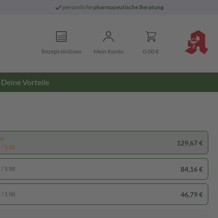
persönliche
pharmazeutische Beratung
Rezept einlösen
Mein Konto
0,00 €
Deine Vorteile
pp
129,67 €
/ 1 St)
84,16 €
/ 1 St)
46,79 €
/ 1 St)