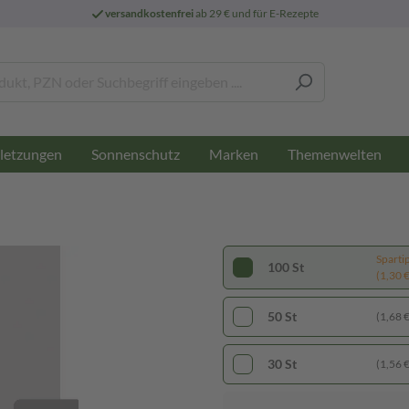
versandkostenfrei
ab 29 € und für E-Rezepte
letzungen
Sonnenschutz
Marken
Themenwelten
Sparti
100 St
(1,30 € 
50 St
(1,68 € 
30 St
(1,56 € 