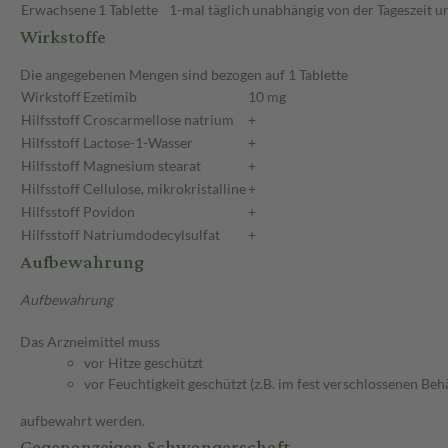
Erwachsene
1 Tablette
1-mal täglich
unabhängig von der Tageszeit u
Wirkstoffe
Die angegebenen Mengen sind bezogen auf 1 Tablette
Wirkstoff
Ezetimib
10 mg
Hilfsstoff
Croscarmellose natrium
+
Hilfsstoff
Lactose-1-Wasser
+
Hilfsstoff
Magnesium stearat
+
Hilfsstoff
Cellulose, mikrokristalline
+
Hilfsstoff
Povidon
+
Hilfsstoff
Natriumdodecylsulfat
+
Aufbewahrung
Aufbewahrung
Das Arzneimittel muss
vor Hitze geschützt
vor Feuchtigkeit geschützt (z.B. im fest verschlossenen Behä
aufbewahrt werden.
Gegenanzeigen Schwangerschaft