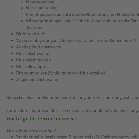
Hautausschlag
Nesselausschlag
Flüchtige, spontan auftretende Hautrötung mit Hitzegefühl,
Missempfindungen, wie Kribbeln, Ameisenlaufen oder Tau
Juckreiz
Bluthochdruck
Wassereinlagerungen (Ödeme), vor allem an den Beinen oder A
Anstieg der Leberwerte
Muskelschwäche
Muskelschmerzen
Muskelkrämpfe
Rhabdomyolyse (Schädigung von Muskelzellen)
Allgemeine Schwäche
Bemerken Sie eine Befindlichkeitsstörung oder Veränderung während 
Für die Information an dieser Stelle werden vor allem Nebenwirkunge
Wichtige Patientenhinweise
Was sollten Sie beachten?
Vorsicht bei Allergie gegen Bindemittel (z.B. Carboxymethylcel