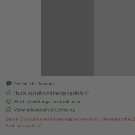
Abbildung kann abweichen
Persönliche Beratung
Heute bestellt und morgen geliefert³
Wechselwirkungscheck inklusive
Versandkostenfreie Lieferung
Bei der Einlösung eines Kassenrezeptes werden nur die gesetzlichen 
Rechnung gestellt.⁴