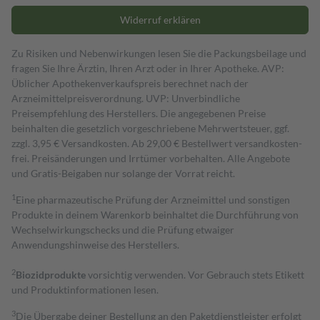
Widerruf erklären
Zu Risiken und Nebenwirkungen lesen Sie die Packungsbeilage und
fragen Sie Ihre Ärztin, Ihren Arzt oder in Ihrer Apotheke. AVP:
Üblicher Apothekenverkaufspreis berechnet nach der
Arzneimittelpreisverordnung. UVP: Unverbindliche
Preisempfehlung des Herstellers. Die angegebenen Preise
beinhalten die gesetzlich vorgeschriebene Mehrwertsteuer, ggf.
zzgl. 3,95 € Versandkosten. Ab 29,00 € Bestell­wert versand­kosten­
frei. Preisänderungen und Irrtümer vorbehalten. Alle Angebote
und Gratis-Beigaben nur solange der Vorrat reicht.
1
Eine pharmazeutische Prüfung der Arzneimittel und sonstigen
Produkte in deinem Warenkorb beinhaltet die Durchführung von
Wechselwirkungschecks und die Prüfung etwaiger
Anwendungshinweise des Herstellers.
2
Biozidprodukte
vorsichtig verwenden. Vor Gebrauch stets Etikett
und Produktinformationen lesen.
3
Die Übergabe deiner Bestellung an den Paketdienstleister erfolgt