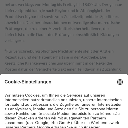
bei uns werktags von Montag bis Freitag bis 18:00 Uhr. Der genaue
Lieferzeitpunkt kann je nach Region und in Abhängigkeit der
Produktverfügbarkeit sowie vom Zustellzeitpunkt des Spediteurs
abweichen. Darüber hinaus können notwendige pharmazeutische
Prüfungen, die zu deiner Arzneimittelsicherheit dienen, die
Lieferfrist um die Dauer der Prüfungen einschließlich Klärungen
verlängern.
4
Für verschreibungspflichtige Medikamente stellt der Arzt ein
Rezept aus und der Patient erhält sie in der Apotheke. Die
gesetzliche Krankenversicherung übernimmt in der Regel die
Kosten dafür, der Versicherte trägt einen Teil davon als Zuzahlung
mit.
Grundsätzlich leisten Mitglieder Zuzahlungen in Höhe von zehn
Prozent des Abgabepreises,
mindestens
jedoch
fünf Euro
und
höchstens zehn Euro.
Es sind jedoch nie mehr als die tatsächlichen
Kosten der Leistung zu entrichten.
Diese Regeln gelten grundsätzlich auch für Online-Apotheken.
Bei Heilmitteln und häuslicher Krankenpflege beträgt die
Zuzahlung zehn Prozent der Kosten sowie zehn Euro je
Verordnung.