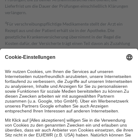
Lieferfrist um die Dauer der Prüfungen einschließlich Klärungen
verlängern.
4
Für verschreibungspflichtige Medikamente stellt der Arzt ein
Rezept aus und der Patient erhält sie in der Apotheke. Die
gesetzliche Krankenversicherung übernimmt in der Regel die
Kosten dafür, der Versicherte trägt einen Teil davon als Zuzahlung
mit.
Grundsätzlich leisten Mitglieder Zuzahlungen in Höhe von zehn
Prozent des Abgabepreises,
mindestens
jedoch
fünf Euro
und
höchstens zehn Euro.
Es sind jedoch nie mehr als die tatsächlichen
Kosten der Leistung zu entrichten.
Diese Regeln gelten grundsätzlich auch für Online-Apotheken.
Bei Heilmitteln und häuslicher Krankenpflege beträgt die
Zuzahlung zehn Prozent der Kosten sowie zehn Euro je
Verordnung.
Um das Engagement der Versicherten für ihre eigene Gesundheit zu
stärken und die besondere Stellung der Familie zu unterstützen,
fallen
keine Zuzahlungen
an bei:
• Kindern und Jugendlichen bis zum vollendeten 18. Lebensjahr
mit Ausnahme der Fahrkosten