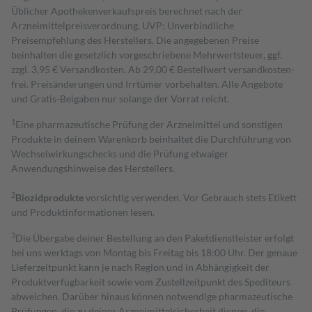
Üblicher Apothekenverkaufspreis berechnet nach der
Arzneimittelpreisverordnung. UVP: Unverbindliche
Preisempfehlung des Herstellers. Die angegebenen Preise
beinhalten die gesetzlich vorgeschriebene Mehrwertsteuer, ggf.
zzgl. 3,95 € Versandkosten. Ab 29,00 € Bestell­wert versand­kosten­
frei. Preisänderungen und Irrtümer vorbehalten. Alle Angebote
und Gratis-Beigaben nur solange der Vorrat reicht.
1
Eine pharmazeutische Prüfung der Arzneimittel und sonstigen
Produkte in deinem Warenkorb beinhaltet die Durchführung von
Wechselwirkungschecks und die Prüfung etwaiger
Anwendungshinweise des Herstellers.
2
Biozidprodukte
vorsichtig verwenden. Vor Gebrauch stets Etikett
und Produktinformationen lesen.
3
Die Übergabe deiner Bestellung an den Paketdienstleister erfolgt
bei uns werktags von Montag bis Freitag bis 18:00 Uhr. Der genaue
Lieferzeitpunkt kann je nach Region und in Abhängigkeit der
Produktverfügbarkeit sowie vom Zustellzeitpunkt des Spediteurs
abweichen. Darüber hinaus können notwendige pharmazeutische
Prüfungen, die zu deiner Arzneimittelsicherheit dienen, die