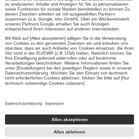
Bei Heilmitteln und häuslicher Krankenpflege beträgt die
Zuzahlung zehn Prozent der Kosten sowie zehn Euro je
Verordnung.
Um das Engagement der Versicherten für ihre eigene Gesundheit zu
stärken und die besondere Stellung der Familie zu unterstützen,
fallen
keine Zuzahlungen
an bei:
• Kindern und Jugendlichen bis zum vollendeten 18. Lebensjahr
mit Ausnahme der Fahrkosten
• Untersuchungen zur Vorsorge und Früherkennung, die von der
GKV getragen werden
• empfohlenen Schutzimpfungen
• Harn- und Blutteststreifen
Wir nutzen Trusted Shops als unabhängigen Dienstleister für die
Einholung von Bewertungen. Trusted Shops hat Maßnahmen
getroffen, um sicherzustellen, dass es sich um echte Bewertungen
handelt. Mehr Informationen findest du hier:
https://help.etrusted.com/hc/de/articles/4419944605341
Einige Bilder und Inhalte wurden unter Zuhilfenahme künstlicher
Intelligenz erstellt.