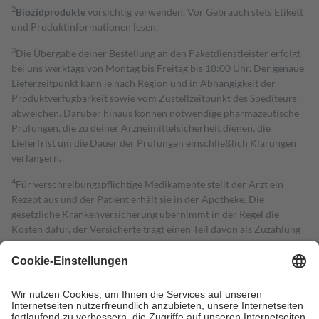
2
Biozidprodukte
vorsichtig verwenden. Vor Gebrauch stets Etikett
und Produktinformationen lesen.
3
Die Übergabe deiner Bestellung an den Paketdienstleister erfolgt
bei uns werktags von Montag bis Freitag bis 18:00 Uhr. Der genaue
Lieferzeitpunkt kann je nach Region und in Abhängigkeit der
Produktverfügbarkeit sowie vom Zustellzeitpunkt des Spediteurs
abweichen. Darüber hinaus können notwendige pharmazeutische
Prüfungen, die zu deiner Arzneimittelsicherheit dienen, die
Lieferfrist um die Dauer der Prüfungen einschließlich Klärungen
verlängern.
4
Für verschreibungspflichtige Medikamente stellt der Arzt ein
Rezept aus und der Patient erhält sie in der Apotheke. Die
gesetzliche Krankenversicherung übernimmt in der Regel die
Kosten dafür, der Versicherte trägt einen Teil davon als Zuzahlung
mit.
Grundsätzlich leisten Mitglieder Zuzahlungen in Höhe von zehn
Prozent des Abgabepreises,
mindestens
jedoch
fünf Euro
und
höchstens zehn Euro.
Es sind jedoch nie mehr als die tatsächlichen
Kosten der Leistung zu entrichten.
Diese Regeln gelten grundsätzlich auch für Online-Apotheken.