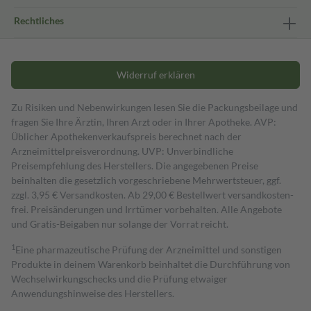
Rechtliches
Widerruf erklären
Zu Risiken und Nebenwirkungen lesen Sie die Packungsbeilage und
fragen Sie Ihre Ärztin, Ihren Arzt oder in Ihrer Apotheke. AVP:
Üblicher Apothekenverkaufspreis berechnet nach der
Arzneimittelpreisverordnung. UVP: Unverbindliche
Preisempfehlung des Herstellers. Die angegebenen Preise
beinhalten die gesetzlich vorgeschriebene Mehrwertsteuer, ggf.
zzgl. 3,95 € Versandkosten. Ab 29,00 € Bestell­wert versand­kosten­
frei. Preisänderungen und Irrtümer vorbehalten. Alle Angebote
und Gratis-Beigaben nur solange der Vorrat reicht.
1
Eine pharmazeutische Prüfung der Arzneimittel und sonstigen
Produkte in deinem Warenkorb beinhaltet die Durchführung von
Wechselwirkungschecks und die Prüfung etwaiger
Anwendungshinweise des Herstellers.