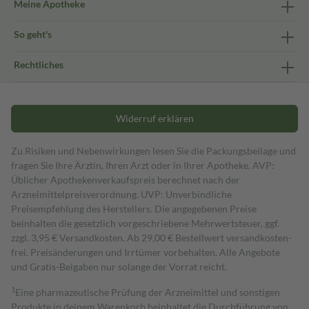
Meine Apotheke
So geht's
Rechtliches
Widerruf erklären
Zu Risiken und Nebenwirkungen lesen Sie die Packungsbeilage und
fragen Sie Ihre Ärztin, Ihren Arzt oder in Ihrer Apotheke. AVP:
Üblicher Apothekenverkaufspreis berechnet nach der
Arzneimittelpreisverordnung. UVP: Unverbindliche
Preisempfehlung des Herstellers. Die angegebenen Preise
beinhalten die gesetzlich vorgeschriebene Mehrwertsteuer, ggf.
zzgl. 3,95 € Versandkosten. Ab 29,00 € Bestell­wert versand­kosten­
frei. Preisänderungen und Irrtümer vorbehalten. Alle Angebote
und Gratis-Beigaben nur solange der Vorrat reicht.
1
Eine pharmazeutische Prüfung der Arzneimittel und sonstigen
Produkte in deinem Warenkorb beinhaltet die Durchführung von