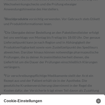
Wechselwirkungschecks und die Prüfung etwaiger
Anwendungshinweise des Herstellers.
2
Biozidprodukte
vorsichtig verwenden. Vor Gebrauch stets Etikett
und Produktinformationen lesen.
3
Die Übergabe deiner Bestellung an den Paketdienstleister erfolgt
bei uns werktags von Montag bis Freitag bis 18:00 Uhr. Der genaue
Lieferzeitpunkt kann je nach Region und in Abhängigkeit der
Produktverfügbarkeit sowie vom Zustellzeitpunkt des Spediteurs
abweichen. Darüber hinaus können notwendige pharmazeutische
Prüfungen, die zu deiner Arzneimittelsicherheit dienen, die
Lieferfrist um die Dauer der Prüfungen einschließlich Klärungen
verlängern.
4
Für verschreibungspflichtige Medikamente stellt der Arzt ein
Rezept aus und der Patient erhält sie in der Apotheke. Die
gesetzliche Krankenversicherung übernimmt in der Regel die
Kosten dafür, der Versicherte trägt einen Teil davon als Zuzahlung
mit.
Grundsätzlich leisten Mitglieder Zuzahlungen in Höhe von zehn