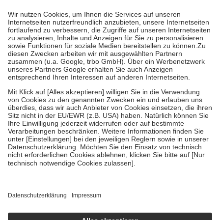
Prozent des Abgabepreises,
mindestens
jedoch
fünf Euro
und
höchstens zehn Euro.
Es sind jedoch nie mehr als die tatsächlichen
Kosten der Leistung zu entrichten.
Diese Regeln gelten grundsätzlich auch für Online-Apotheken.
Bei Heilmitteln und häuslicher Krankenpflege beträgt die
Zuzahlung zehn Prozent der Kosten sowie zehn Euro je
Verordnung.
Um das Engagement der Versicherten für ihre eigene Gesundheit zu
stärken und die besondere Stellung der Familie zu unterstützen,
fallen
keine Zuzahlungen
an bei:
• Kindern und Jugendlichen bis zum vollendeten 18. Lebensjahr
mit Ausnahme der Fahrkosten
• Untersuchungen zur Vorsorge und Früherkennung, die von der
GKV getragen werden
• empfohlenen Schutzimpfungen
• Harn- und Blutteststreifen
Wir nutzen Trusted Shops als unabhängigen Dienstleister für die
Einholung von Bewertungen. Trusted Shops hat Maßnahmen
getroffen, um sicherzustellen, dass es sich um echte Bewertungen
handelt. Mehr Informationen findest du hier:
https://help.etrusted.com/hc/de/articles/4419944605341