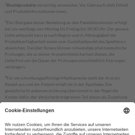
2
Biozidprodukte
vorsichtig verwenden. Vor Gebrauch stets Etikett
und Produktinformationen lesen.
3
Die Übergabe deiner Bestellung an den Paketdienstleister erfolgt
bei uns werktags von Montag bis Freitag bis 18:00 Uhr. Der genaue
Lieferzeitpunkt kann je nach Region und in Abhängigkeit der
Produktverfügbarkeit sowie vom Zustellzeitpunkt des Spediteurs
abweichen. Darüber hinaus können notwendige pharmazeutische
Prüfungen, die zu deiner Arzneimittelsicherheit dienen, die
Lieferfrist um die Dauer der Prüfungen einschließlich Klärungen
verlängern.
4
Für verschreibungspflichtige Medikamente stellt der Arzt ein
Rezept aus und der Patient erhält sie in der Apotheke. Die
gesetzliche Krankenversicherung übernimmt in der Regel die
Kosten dafür, der Versicherte trägt einen Teil davon als Zuzahlung
mit.
Grundsätzlich leisten Mitglieder Zuzahlungen in Höhe von zehn
Prozent des Abgabepreises,
mindestens
jedoch
fünf Euro
und
höchstens zehn Euro.
Es sind jedoch nie mehr als die tatsächlichen
Kosten der Leistung zu entrichten.
Diese Regeln gelten grundsätzlich auch für Online-Apotheken.