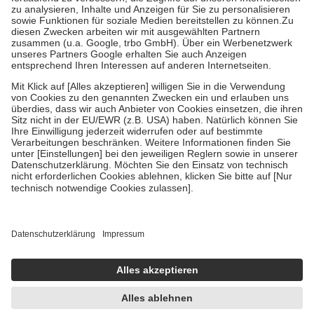
Bei Heilmitteln und häuslicher Krankenpflege beträgt die
Zuzahlung zehn Prozent der Kosten sowie zehn Euro je
Verordnung.
Um das Engagement der Versicherten für ihre eigene Gesundheit zu
stärken und die besondere Stellung der Familie zu unterstützen,
fallen
keine Zuzahlungen
an bei:
• Kindern und Jugendlichen bis zum vollendeten 18. Lebensjahr
mit Ausnahme der Fahrkosten
• Untersuchungen zur Vorsorge und Früherkennung, die von der
GKV getragen werden
• empfohlenen Schutzimpfungen
• Harn- und Blutteststreifen
Wir nutzen Trusted Shops als unabhängigen Dienstleister für die
Einholung von Bewertungen. Trusted Shops hat Maßnahmen
getroffen, um sicherzustellen, dass es sich um echte Bewertungen
handelt. Mehr Informationen findest du hier:
https://help.etrusted.com/hc/de/articles/4419944605341
Einige Bilder und Inhalte wurden unter Zuhilfenahme künstlicher
Intelligenz erstellt.