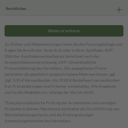
Rechtliches
Widerruf erklären
Zu Risiken und Nebenwirkungen lesen Sie die Packungsbeilage und
fragen Sie Ihre Ärztin, Ihren Arzt oder in Ihrer Apotheke. AVP:
Üblicher Apothekenverkaufspreis berechnet nach der
Arzneimittelpreisverordnung. UVP: Unverbindliche
Preisempfehlung des Herstellers. Die angegebenen Preise
beinhalten die gesetzlich vorgeschriebene Mehrwertsteuer, ggf.
zzgl. 3,95 € Versandkosten. Ab 29,00 € Bestell­wert versand­kosten­
frei. Preisänderungen und Irrtümer vorbehalten. Alle Angebote
und Gratis-Beigaben nur solange der Vorrat reicht.
1
Eine pharmazeutische Prüfung der Arzneimittel und sonstigen
Produkte in deinem Warenkorb beinhaltet die Durchführung von
Wechselwirkungschecks und die Prüfung etwaiger
Anwendungshinweise des Herstellers.