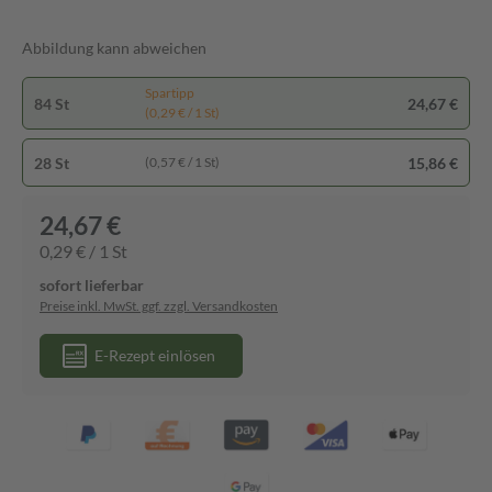
Abbildung kann abweichen
Spartipp
84 St
24,67 €
(0,29 € / 1 St)
28 St
15,86 €
(0,57 € / 1 St)
24,67 €
0,29 € / 1 St
sofort lieferbar
Preise inkl. MwSt. ggf. zzgl. Versandkosten
E-Rezept einlösen