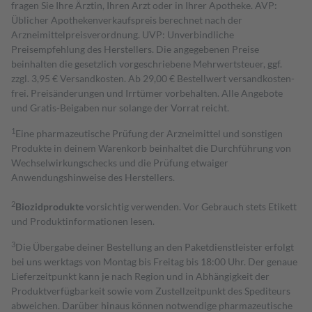
fragen Sie Ihre Ärztin, Ihren Arzt oder in Ihrer Apotheke. AVP:
Üblicher Apothekenverkaufspreis berechnet nach der
Arzneimittelpreisverordnung. UVP: Unverbindliche
Preisempfehlung des Herstellers. Die angegebenen Preise
beinhalten die gesetzlich vorgeschriebene Mehrwertsteuer, ggf.
zzgl. 3,95 € Versandkosten. Ab 29,00 € Bestell­wert versand­kosten­
frei. Preisänderungen und Irrtümer vorbehalten. Alle Angebote
und Gratis-Beigaben nur solange der Vorrat reicht.
1
Eine pharmazeutische Prüfung der Arzneimittel und sonstigen
Produkte in deinem Warenkorb beinhaltet die Durchführung von
Wechselwirkungschecks und die Prüfung etwaiger
Anwendungshinweise des Herstellers.
2
Biozidprodukte
vorsichtig verwenden. Vor Gebrauch stets Etikett
und Produktinformationen lesen.
3
Die Übergabe deiner Bestellung an den Paketdienstleister erfolgt
bei uns werktags von Montag bis Freitag bis 18:00 Uhr. Der genaue
Lieferzeitpunkt kann je nach Region und in Abhängigkeit der
Produktverfügbarkeit sowie vom Zustellzeitpunkt des Spediteurs
abweichen. Darüber hinaus können notwendige pharmazeutische