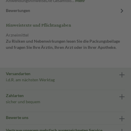
AnwendungshinweiseDie Gesamtdo…
Mehr
Bewertungen
Hinweistexte und Pflichtangaben
Arzneimittel
Zu Risiken und Nebenwirkungen lesen Sie die Packungsbeilage
und fragen Sie Ihre Ärztin, Ihren Arzt oder in Ihrer Apotheke.
Versandarten
i.d.R. am nächsten Werktag
Zahlarten
sicher und bequem
Bewerte uns
Vertraue unserem mehrfach ausgezeichneten Service