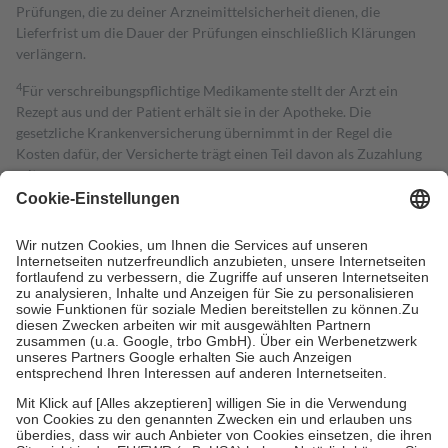
Prüfungen, die zu deiner Arzneimittelsicherheit dienen, die
Lieferfrist um die Dauer der Prüfungen einschließlich Klärungen
verlängern.
4
Für verschreibungspflichtige Medikamente stellt der Arzt ein
Rezept aus und der Patient erhält sie in der Apotheke. Die
gesetzliche Krankenversicherung übernimmt in der Regel die
Kosten dafür, der Versicherte trägt einen Teil davon als Zuzahlung
mit.
Grundsätzlich leisten Mitglieder Zuzahlungen in Höhe von zehn
Prozent des Abgabepreises,
mindestens
jedoch
fünf Euro
und
höchstens zehn Euro.
Es sind jedoch nie mehr als die tatsächlichen
Kosten der Leistung zu entrichten.
Diese Regeln gelten grundsätzlich auch für Online-Apotheken.
Bei Heilmitteln und häuslicher Krankenpflege beträgt die
Zuzahlung zehn Prozent der Kosten sowie zehn Euro je
Verordnung.
Um das Engagement der Versicherten für ihre eigene Gesundheit zu
stärken und die besondere Stellung der Familie zu unterstützen,
fallen
keine Zuzahlungen
an bei:
• Kindern und Jugendlichen bis zum vollendeten 18. Lebensjahr
mit Ausnahme der Fahrkosten