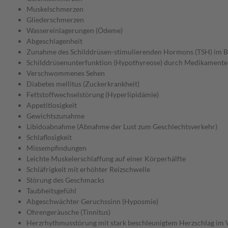
Muskelschmerzen
Gliederschmerzen
Wassereinlagerungen (Ödeme)
Abgeschlagenheit
Zunahme des Schilddrüsen-stimulierenden Hormons (TSH) im B
Schilddrüsenunterfunktion (Hypothyreose) durch Medikamente
Verschwommenes Sehen
Diabetes mellitus (Zuckerkrankheit)
Fettstoffwechselstörung (Hyperlipidämie)
Appetitlosigkeit
Gewichtszunahme
Libidoabnahme (Abnahme der Lust zum Geschlechtsverkehr)
Schlaflosigkeit
Missempfindungen
Leichte Muskelerschlaffung auf einer Körperhälfte
Schläfrigkeit mit erhöhter Reizschwelle
Störung des Geschmacks
Taubheitsgefühl
Abgeschwächter Geruchssinn (Hyposmie)
Ohrengeräusche (Tinnitus)
Herzrhythmusstörung mit stark beschleunigtem Herzschlag im 