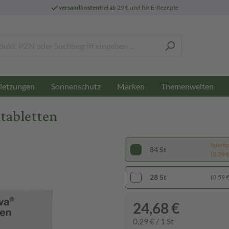
versandkostenfrei
ab 29 € und für E-Rezepte
letzungen
Sonnenschutz
Marken
Themenwelten
mtabletten
Sparti
84 St
(0,29 € 
28 St
(0,59 € 
24,68 €
0,29 € / 1 St