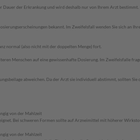
r Dauer der Erkrankung und wird deshalb nur von Ihrem Arzt bestimmt.
sierungserscheinungen bekannt. Im Zweifelsfall wenden Sie sich an Ihre
z normal (also nicht mit der doppelten Menge) fort.
d älteren Menschen auf eine gewissenhafte Dosierung. Im Zweifelsfalle f
gsbeilage abweichen. Da der Arzt sie individuell abstimmt, sollten Si
ngig von der Mahlzeit
eeignet. Bei schweren Formen sollte auf Arzneimittel mit höherer Wirks
ngig von der Mahlzeit