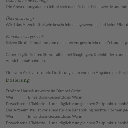
Dauer der Anwendung?
Die Anwendungsdauer richtet sich nach Art der Beschwerde und/ode
Überdosierung?
Wird das Arzneimittel wie beschrieben angewendet, sind keine Überdo
Einnahme vergessen?
Setzen Sie die Einnahme zum nächsten vorgeschriebenen Zeitpunkt gan
Generell gilt: Achten Sie vor allem bei Säuglingen, Kleinkindern un
Vorsichtsmaßnahmen.
Eine vom Arzt verordnete Dosierung kann von den Angaben der Packun
Dosierung
Erhöhte Harnsäurewerte im Blut bei Gicht:
Wer
Einzeldosis
Gesamtdosis
Wann
Erwachsene
1 Tablette
1-mal täglich
zum gleichen Zeitpunkt, unabhä
Das Arzneimittel ist vor allem für die Behandlung leichter Formen g
Wer
Einzeldosis
Gesamtdosis
Wann
Erwachsene
1 Tablette
1-mal täglich
zum gleichen Zeitpunkt, unabhä