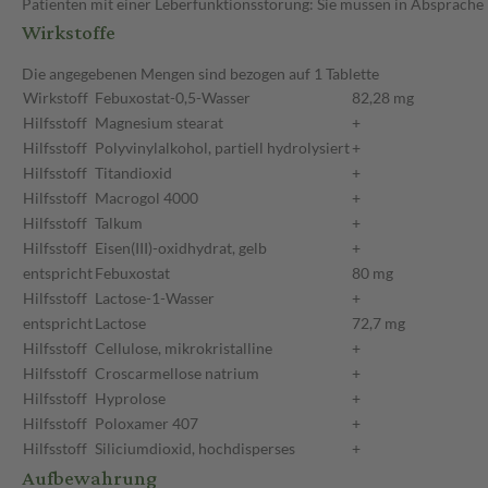
Patienten mit einer Leberfunktionsstörung: Sie müssen in Absprache 
Wirkstoffe
Die angegebenen Mengen sind bezogen auf 1 Tablette
Wirkstoff
Febuxostat-0,5-Wasser
82,28 mg
Hilfsstoff
Magnesium stearat
+
Hilfsstoff
Polyvinylalkohol, partiell hydrolysiert
+
Hilfsstoff
Titandioxid
+
Hilfsstoff
Macrogol 4000
+
Hilfsstoff
Talkum
+
Hilfsstoff
Eisen(III)-oxidhydrat, gelb
+
entspricht
Febuxostat
80 mg
Hilfsstoff
Lactose-1-Wasser
+
entspricht
Lactose
72,7 mg
Hilfsstoff
Cellulose, mikrokristalline
+
Hilfsstoff
Croscarmellose natrium
+
Hilfsstoff
Hyprolose
+
Hilfsstoff
Poloxamer 407
+
Hilfsstoff
Siliciumdioxid, hochdisperses
+
Aufbewahrung