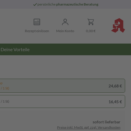
persönliche
pharmazeutische Beratung
Rezept einlösen
Mein Konto
0,00 €
Deine Vorteile
pp
24,68 €
/ 1 St)
16,45 €
/ 1 St)
sofort lieferbar
Preise inkl. MwSt. ggf. zzgl. Versandkosten