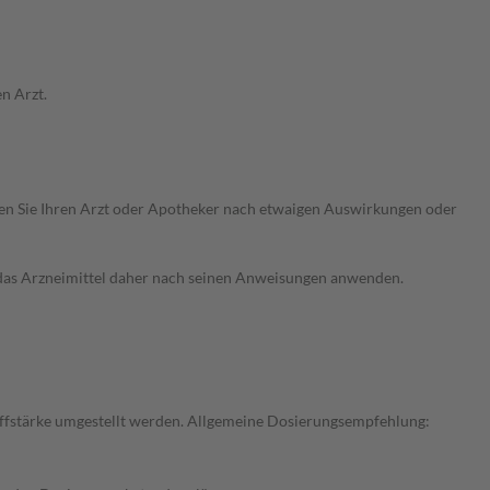
n Arzt.
ragen Sie Ihren Arzt oder Apotheker nach etwaigen Auswirkungen oder
e das Arzneimittel daher nach seinen Anweisungen anwenden.
toffstärke umgestellt werden. Allgemeine Dosierungsempfehlung: