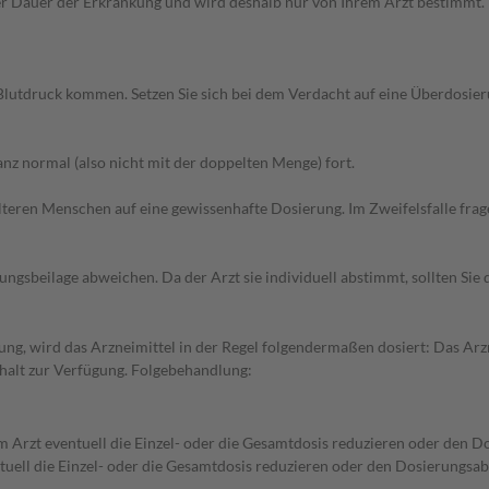
Dauer der Erkrankung und wird deshalb nur von Ihrem Arzt bestimmt. Pri
Blutdruck kommen. Setzen Sie sich bei dem Verdacht auf eine Überdosie
z normal (also nicht mit der doppelten Menge) fort.
d älteren Menschen auf eine gewissenhafte Dosierung. Im Zweifelsfalle f
gsbeilage abweichen. Da der Arzt sie individuell abstimmt, sollten Si
g, wird das Arzneimittel in der Regel folgendermaßen dosiert: Das Arzne
halt zur Verfügung. Folgebehandlung:
 Arzt eventuell die Einzel- oder die Gesamtdosis reduzieren oder den D
uell die Einzel- oder die Gesamtdosis reduzieren oder den Dosierungsab