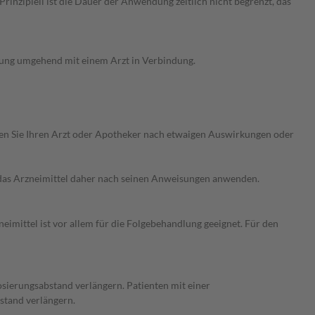
nzipiell ist die Dauer der Anwendung zeitlich nicht begrenzt, das
rung umgehend mit einem Arzt in Verbindung.
ragen Sie Ihren Arzt oder Apotheker nach etwaigen Auswirkungen oder
e das Arzneimittel daher nach seinen Anweisungen anwenden.
imittel ist vor allem für die Folgebehandlung geeignet. Für den
osierungsabstand verlängern. Patienten mit einer
stand verlängern.