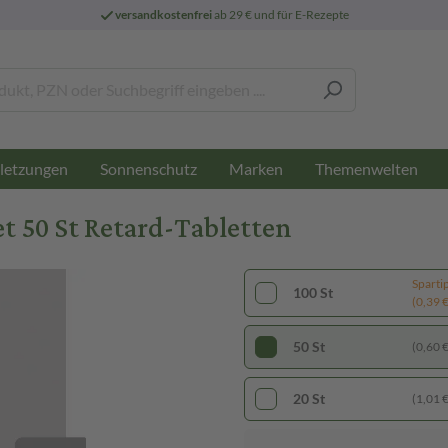
versandkostenfrei
ab 29 € und für E-Rezepte
letzungen
Sonnenschutz
Marken
Themenwelten
t 50 St Retard-Tabletten
Sparti
100 St
(0,39 € 
50 St
(0,60 € 
20 St
(1,01 € 