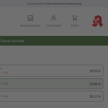
persönliche
pharmazeutische Beratung
Rezept einlösen
Mein Konto
0,00 €
Deine Vorteile
pp
39,10 €
/ 1 St)
29,80 €
/ 1 St)
20,17 €
/ 1 St)