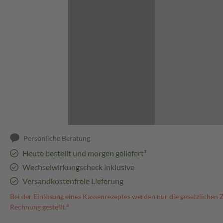
Abbildung kann abweichen
Persönliche Beratung
Heute bestellt und morgen geliefert³
Wechselwirkungscheck inklusive
Versandkostenfreie Lieferung
Bei der Einlösung eines Kassenrezeptes werden nur die gesetzlichen 
Rechnung gestellt.⁴