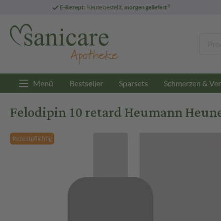
3
E-Rezept:
Heute bestellt,
morgen geliefert
Menü
Bestseller
Sparsets
Schmerzen & Ver
Felodipin 10 retard Heumann Heune
Rezeptpflichtig