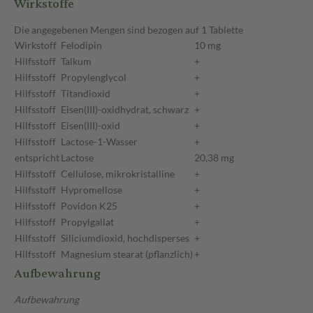
Wirkstoffe
Die angegebenen Mengen sind bezogen auf 1 Tablette
Wirkstoff
Felodipin
10 mg
Hilfsstoff
Talkum
+
Hilfsstoff
Propylenglycol
+
Hilfsstoff
Titandioxid
+
Hilfsstoff
Eisen(III)-oxidhydrat, schwarz
+
Hilfsstoff
Eisen(III)-oxid
+
Hilfsstoff
Lactose-1-Wasser
+
entspricht
Lactose
20,38 mg
Hilfsstoff
Cellulose, mikrokristalline
+
Hilfsstoff
Hypromellose
+
Hilfsstoff
Povidon K25
+
Hilfsstoff
Propylgallat
+
Hilfsstoff
Siliciumdioxid, hochdisperses
+
Hilfsstoff
Magnesium stearat (pflanzlich)
+
Aufbewahrung
Aufbewahrung