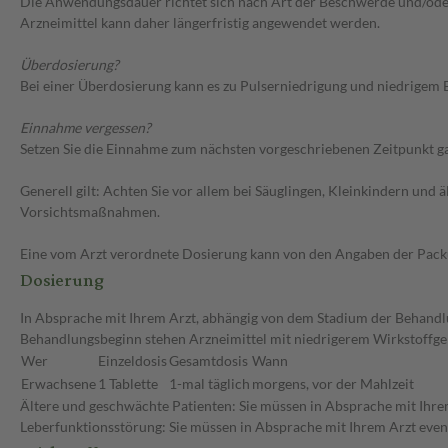
Die Anwendungsdauer richtet sich nach Art der Beschwerde und/oder 
Arzneimittel kann daher längerfristig angewendet werden.
Überdosierung?
Bei einer Überdosierung kann es zu Pulserniedrigung und niedrigem 
Einnahme vergessen?
Setzen Sie die Einnahme zum nächsten vorgeschriebenen Zeitpunkt gan
Generell gilt: Achten Sie vor allem bei Säuglingen, Kleinkindern un
Vorsichtsmaßnahmen.
Eine vom Arzt verordnete Dosierung kann von den Angaben der Packun
Dosierung
In Absprache mit Ihrem Arzt, abhängig von dem Stadium der Behandlun
Behandlungsbeginn stehen Arzneimittel mit niedrigerem Wirkstoffge
Wer
Einzeldosis
Gesamtdosis
Wann
Erwachsene
1 Tablette
1-mal täglich
morgens, vor der Mahlzeit
Ältere und geschwächte Patienten: Sie müssen in Absprache mit Ihrem
Leberfunktionsstörung: Sie müssen in Absprache mit Ihrem Arzt event