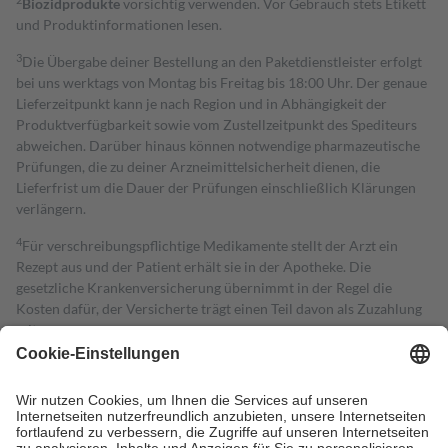
Biozidprodukte
vorsichtig verwenden. Vor Gebrauch stets Etikett
und Produktinformationen lesen.
3
Die Übergabe deiner Bestellung an den Paketdienstleister erfolgt
bei uns werktags von Montag bis Freitag bis 18:00 Uhr. Der genaue
Lieferzeitpunkt kann je nach Region und in Abhängigkeit der
Produktverfügbarkeit sowie vom Zustellzeitpunkt des Spediteurs
abweichen. Darüber hinaus können notwendige pharmazeutische
Prüfungen, die zu deiner Arzneimittelsicherheit dienen, die
Lieferfrist um die Dauer der Prüfungen einschließlich Klärungen
verlängern.
4
Für verschreibungspflichtige Medikamente stellt der Arzt ein
Rezept aus und der Patient erhält sie in der Apotheke. Die
gesetzliche Krankenversicherung übernimmt in der Regel die
Kosten dafür, der Versicherte trägt einen Teil davon als Zuzahlung
mit.
Grundsätzlich leisten Mitglieder Zuzahlungen in Höhe von zehn
Prozent des Abgabepreises,
mindestens
jedoch
fünf Euro
und
höchstens zehn Euro.
Es sind jedoch nie mehr als die tatsächlichen
Kosten der Leistung zu entrichten.
Diese Regeln gelten grundsätzlich auch für Online-Apotheken.