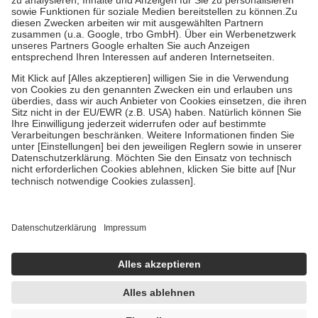
Bei Heilmitteln und häuslicher Krankenpflege beträgt die
Zuzahlung zehn Prozent der Kosten sowie zehn Euro je
Verordnung.
Um das Engagement der Versicherten für ihre eigene Gesundheit zu
stärken und die besondere Stellung der Familie zu unterstützen,
fallen
keine Zuzahlungen
an bei:
• Kindern und Jugendlichen bis zum vollendeten 18. Lebensjahr
mit Ausnahme der Fahrkosten
• Untersuchungen zur Vorsorge und Früherkennung, die von der
GKV getragen werden
• empfohlenen Schutzimpfungen
• Harn- und Blutteststreifen
Wir nutzen Trusted Shops als unabhängigen Dienstleister für die
Einholung von Bewertungen. Trusted Shops hat Maßnahmen
getroffen, um sicherzustellen, dass es sich um echte Bewertungen
handelt. Mehr Informationen findest du hier:
https://help.etrusted.com/hc/de/articles/4419944605341
Einige Bilder und Inhalte wurden unter Zuhilfenahme künstlicher
Intelligenz erstellt.