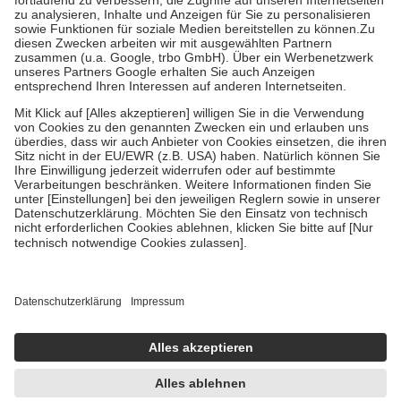
Diese Regeln gelten grundsätzlich auch für Online-Apotheken.
Bei Heilmitteln und häuslicher Krankenpflege beträgt die
Zuzahlung zehn Prozent der Kosten sowie zehn Euro je
Verordnung.
Um das Engagement der Versicherten für ihre eigene Gesundheit zu
stärken und die besondere Stellung der Familie zu unterstützen,
fallen
keine Zuzahlungen
an bei:
• Kindern und Jugendlichen bis zum vollendeten 18. Lebensjahr
mit Ausnahme der Fahrkosten
• Untersuchungen zur Vorsorge und Früherkennung, die von der
GKV getragen werden
• empfohlenen Schutzimpfungen
• Harn- und Blutteststreifen
Wir nutzen Trusted Shops als unabhängigen Dienstleister für die
Einholung von Bewertungen. Trusted Shops hat Maßnahmen
getroffen, um sicherzustellen, dass es sich um echte Bewertungen
handelt. Mehr Informationen findest du hier:
https://help.etrusted.com/hc/de/articles/4419944605341
Einige Bilder und Inhalte wurden unter Zuhilfenahme künstlicher
Intelligenz erstellt.