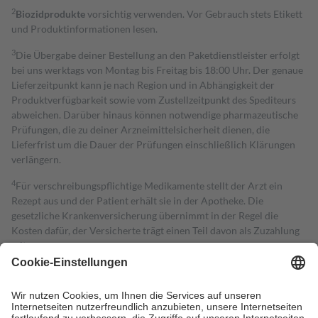
2
Biozidprodukte
vorsichtig verwenden. Vor Gebrauch stets Etikett
und Produktinformationen lesen.
3
Die Übergabe deiner Bestellung an den Paketdienstleister erfolgt
bei uns werktags von Montag bis Freitag bis 18:00 Uhr. Der genaue
Lieferzeitpunkt kann je nach Region und in Abhängigkeit der
Produktverfügbarkeit sowie vom Zustellzeitpunkt des Spediteurs
abweichen. Darüber hinaus können notwendige pharmazeutische
Prüfungen, die zu deiner Arzneimittelsicherheit dienen, die
Lieferfrist um die Dauer der Prüfungen einschließlich Klärungen
verlängern.
4
Für verschreibungspflichtige Medikamente stellt der Arzt ein
Rezept aus und der Patient erhält sie in der Apotheke. Die
gesetzliche Krankenversicherung übernimmt in der Regel die
Kosten dafür, der Versicherte trägt einen Teil davon als Zuzahlung
mit.
Grundsätzlich leisten Mitglieder Zuzahlungen in Höhe von zehn
Prozent des Abgabepreises,
mindestens
jedoch
fünf Euro
und
höchstens zehn Euro.
Es sind jedoch nie mehr als die tatsächlichen
Kosten der Leistung zu entrichten.