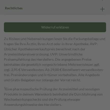
Rechtliches
Widerruf erklären
Zu Risiken und Nebenwirkungen lesen Sie die Packungsbeilage und
fragen Sie Ihre Ärztin, Ihren Arzt oder in Ihrer Apotheke. AVP:
Üblicher Apothekenverkaufspreis berechnet nach der
Arzneimittelpreisverordnung. UVP: Unverbindliche
Preisempfehlung des Herstellers. Die angegebenen Preise
beinhalten die gesetzlich vorgeschriebene Mehrwertsteuer, ggf.
zzgl. 3,95 € Versandkosten. Ab 29,00 € Bestell­wert versand­kosten­
frei. Preisänderungen und Irrtümer vorbehalten. Alle Angebote
und Gratis-Beigaben nur solange der Vorrat reicht.
1
Eine pharmazeutische Prüfung der Arzneimittel und sonstigen
Produkte in deinem Warenkorb beinhaltet die Durchführung von
Wechselwirkungschecks und die Prüfung etwaiger
Anwendungshinweise des Herstellers.