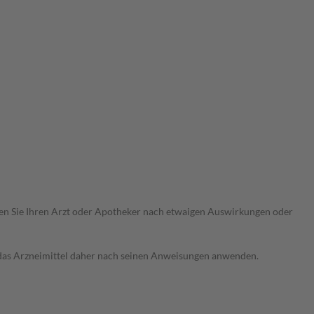
ragen Sie Ihren Arzt oder Apotheker nach etwaigen Auswirkungen oder
e das Arzneimittel daher nach seinen Anweisungen anwenden.