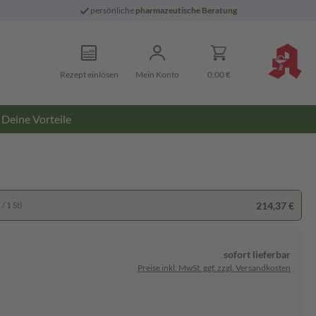
persönliche
pharmazeutische Beratung
Rezept einlösen
Mein Konto
0,00 €
Deine Vorteile
214,37 €
/ 1 St)
sofort lieferbar
Preise inkl. MwSt. ggf. zzgl. Versandkosten