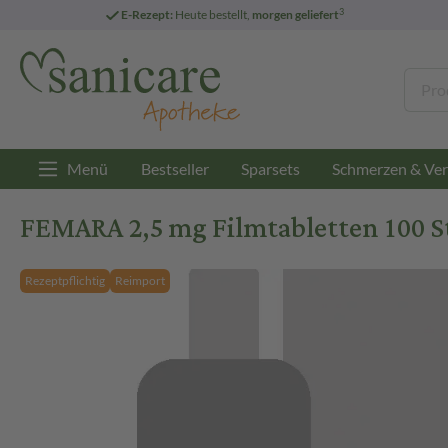
3
E-Rezept:
Heute bestellt,
morgen geliefert
Menü
Bestseller
Sparsets
Schmerzen & Ver
FEMARA 2,5 mg Filmtabletten 100 S
Rezeptpflichtig
Reimport