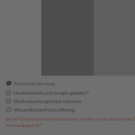
Abbildung kann abweichen
Persönliche Beratung
Heute bestellt und morgen geliefert³
Wechselwirkungscheck inklusive
Versandkostenfreie Lieferung
Bei der Einlösung eines Kassenrezeptes werden nur die gesetzlichen 
Rechnung gestellt.⁴