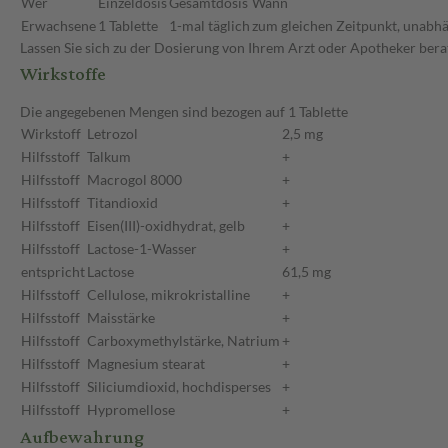
Wer
Einzeldosis
Gesamtdosis
Wann
Erwachsene
1 Tablette
1-mal täglich
zum gleichen Zeitpunkt, unabhä
Lassen Sie sich zu der Dosierung von Ihrem Arzt oder Apotheker bera
Wirkstoffe
Die angegebenen Mengen sind bezogen auf 1 Tablette
Wirkstoff
Letrozol
2,5 mg
Hilfsstoff
Talkum
+
Hilfsstoff
Macrogol 8000
+
Hilfsstoff
Titandioxid
+
Hilfsstoff
Eisen(III)-oxidhydrat, gelb
+
Hilfsstoff
Lactose-1-Wasser
+
entspricht
Lactose
61,5 mg
Hilfsstoff
Cellulose, mikrokristalline
+
Hilfsstoff
Maisstärke
+
Hilfsstoff
Carboxymethylstärke, Natrium
+
Hilfsstoff
Magnesium stearat
+
Hilfsstoff
Siliciumdioxid, hochdisperses
+
Hilfsstoff
Hypromellose
+
Aufbewahrung