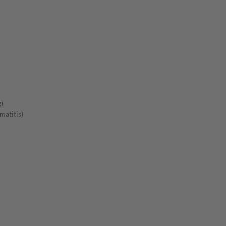
)
matitis)