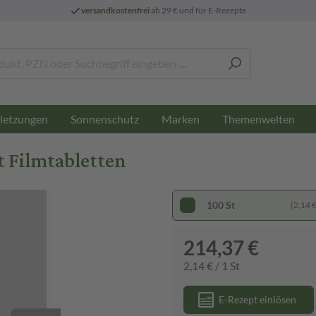
versandkostenfrei
ab 29 € und für E-Rezepte
letzungen
Sonnenschutz
Marken
Themenwelten
t Filmtabletten
100 St
(2,14 € 
214,37 €
2,14 € / 1 St
E-Rezept einlösen