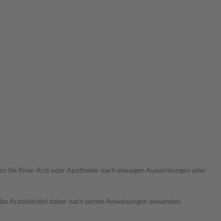
ragen Sie Ihren Arzt oder Apotheker nach etwaigen Auswirkungen oder
e das Arzneimittel daher nach seinen Anweisungen anwenden.