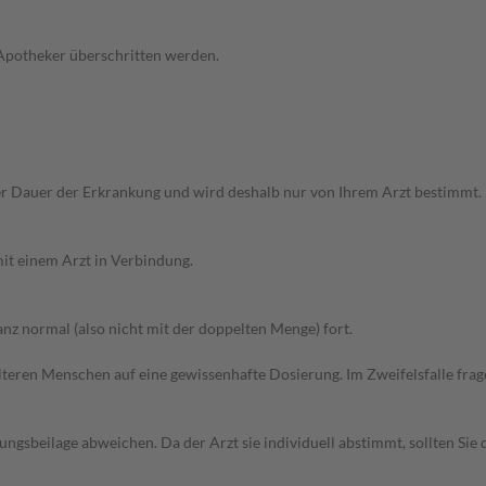
 Apotheker überschritten werden.
r Dauer der Erkrankung und wird deshalb nur von Ihrem Arzt bestimmt.
it einem Arzt in Verbindung.
z normal (also nicht mit der doppelten Menge) fort.
d älteren Menschen auf eine gewissenhafte Dosierung. Im Zweifelsfalle f
gsbeilage abweichen. Da der Arzt sie individuell abstimmt, sollten Si