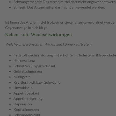
Schwangerschaft: Das Arzneimittel darf nicht angewendet werd
Stillzeit: Das Arzneimittel darf nicht angewendet werden.
Ist Ihnen das Arzneimittel trotz einer Gegenanzeige verordnet worden
Gegenanzeige in sich birgt.
Neben- und Wechselwirkungen
Welche unerwünschten Wirkungen können auftreten?
Fettstoffwechselstörung mit erhöhtem Cholesterin (Hyperchole
Hitzewallung
Schwitzen (Hyperhidrose)
Gelenkschmerzen
Müdigkeit
Kraftlosigkeit bzw. Schwäche
Unwohlsein
Appetitlosigkeit
Appetitsteigerung
Depression
Kopfschmerzen
Schwindelgefühl