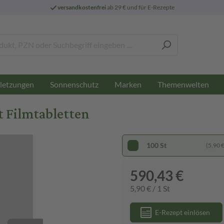
versandkostenfrei
ab 29 € und für E-Rezepte
letzungen
Sonnenschutz
Marken
Themenwelten
t Filmtabletten
100 St
(5,90 € 
590,43 €
5,90 € / 1 St
E-Rezept einlösen