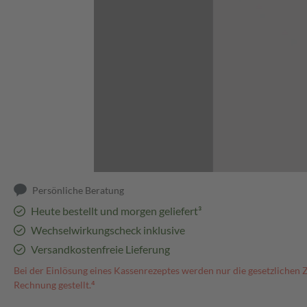
Abbildung kann abweichen
Persönliche Beratung
Heute bestellt und morgen geliefert³
Wechselwirkungscheck inklusive
Versandkostenfreie Lieferung
Bei der Einlösung eines Kassenrezeptes werden nur die gesetzlichen 
Rechnung gestellt.⁴