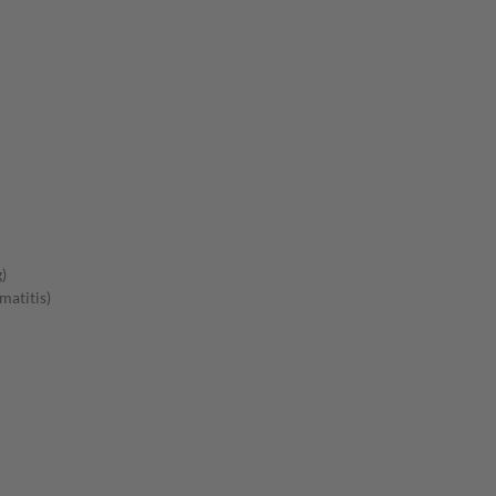
)
matitis)