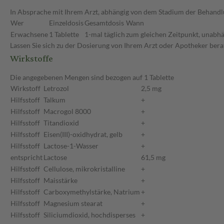
In Absprache mit Ihrem Arzt, abhängig von dem Stadium der Behandlu
Wer
Einzeldosis
Gesamtdosis
Wann
Erwachsene
1 Tablette
1-mal täglich
zum gleichen Zeitpunkt, unabhä
Lassen Sie sich zu der Dosierung von Ihrem Arzt oder Apotheker bera
Wirkstoffe
Die angegebenen Mengen sind bezogen auf 1 Tablette
Wirkstoff
Letrozol
2,5 mg
Hilfsstoff
Talkum
+
Hilfsstoff
Macrogol 8000
+
Hilfsstoff
Titandioxid
+
Hilfsstoff
Eisen(III)-oxidhydrat, gelb
+
Hilfsstoff
Lactose-1-Wasser
+
entspricht
Lactose
61,5 mg
Hilfsstoff
Cellulose, mikrokristalline
+
Hilfsstoff
Maisstärke
+
Hilfsstoff
Carboxymethylstärke, Natrium
+
Hilfsstoff
Magnesium stearat
+
Hilfsstoff
Siliciumdioxid, hochdisperses
+