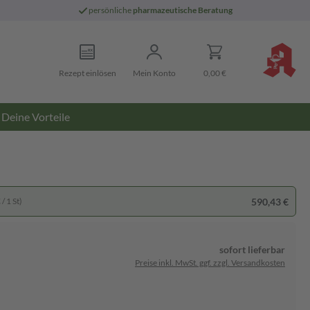
persönliche
pharmazeutische Beratung
Rezept einlösen
Mein Konto
0,00 €
Deine Vorteile
590,43 €
/ 1 St)
sofort lieferbar
Preise inkl. MwSt. ggf. zzgl. Versandkosten