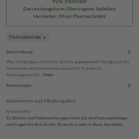
PZN: 03025489
Darreichungsform: Überzogene Tabletten
Hersteller: Pfizer Pharma GmbH
Packungsbeilage
Beschreibung
Was ist Femigoa und wofür wird es angewendet? Femigoa ist ein
hormonales Kombinationspräparat für Frauen zur
Schwangerschaft…
Mehr
Bewertungen
Hinweistexte und Pflichtangaben
Arzneimittel
Zu Risiken und Nebenwirkungen lesen Sie die Packungsbeilage
und fragen Sie Ihre Ärztin, Ihren Arzt oder in Ihrer Apotheke.