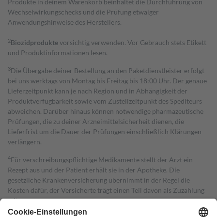
Produkte in deinem Warenkorb beinhaltet die Durchführung von
Wechselwirkungschecks und die Prüfung etwaiger
Anwendungshinweise des Herstellers.
2
Biozidprodukte
vorsichtig verwenden. Vor Gebrauch stets Etikett
und Produktinformationen lesen.
3
Die Übergabe deiner Bestellung an den Paketdienstleister erfolgt
bei uns werktags von Montag bis Freitag bis 18:00 Uhr. Der genaue
Lieferzeitpunkt kann je nach Region und in Abhängigkeit der
Produktverfügbarkeit sowie vom Zustellzeitpunkt des Spediteurs
abweichen. Darüber hinaus können notwendige pharmazeutische
Prüfungen, die zu deiner Arzneimittelsicherheit dienen, die
Lieferfrist um die Dauer der Prüfungen einschließlich Klärungen
verlängern.
4
Für verschreibungspflichtige Medikamente stellt der Arzt ein
Rezept aus und der Patient erhält sie in der Apotheke. Die
gesetzliche Krankenversicherung übernimmt in der Regel die
Kosten dafür, der Versicherte trägt einen Teil davon als Zuzahlung
mit.
Grundsätzlich leisten Mitglieder Zuzahlungen in Höhe von zehn