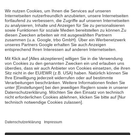
Prozent des Abgabepreises,
mindestens
jedoch
fünf Euro
und
höchstens zehn Euro.
Es sind jedoch nie mehr als die tatsächlichen
Kosten der Leistung zu entrichten.
Diese Regeln gelten grundsätzlich auch für Online-Apotheken.
Bei Heilmitteln und häuslicher Krankenpflege beträgt die
Zuzahlung zehn Prozent der Kosten sowie zehn Euro je
Verordnung.
Um das Engagement der Versicherten für ihre eigene Gesundheit zu
stärken und die besondere Stellung der Familie zu unterstützen,
fallen
keine Zuzahlungen
an bei:
• Kindern und Jugendlichen bis zum vollendeten 18. Lebensjahr
mit Ausnahme der Fahrkosten
• Untersuchungen zur Vorsorge und Früherkennung, die von der
GKV getragen werden
• empfohlenen Schutzimpfungen
• Harn- und Blutteststreifen
Wir nutzen Trusted Shops als unabhängigen Dienstleister für die
Einholung von Bewertungen. Trusted Shops hat Maßnahmen
getroffen, um sicherzustellen, dass es sich um echte Bewertungen
handelt. Mehr Informationen findest du hier:
https://help.etrusted.com/hc/de/articles/4419944605341