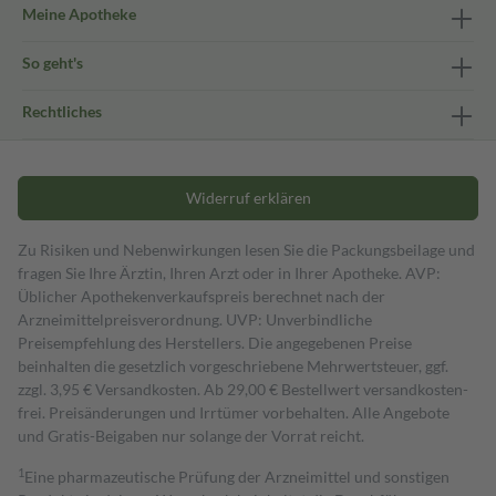
Meine Apotheke
So geht's
Rechtliches
Widerruf erklären
Zu Risiken und Nebenwirkungen lesen Sie die Packungsbeilage und
fragen Sie Ihre Ärztin, Ihren Arzt oder in Ihrer Apotheke. AVP:
Üblicher Apothekenverkaufspreis berechnet nach der
Arzneimittelpreisverordnung. UVP: Unverbindliche
Preisempfehlung des Herstellers. Die angegebenen Preise
beinhalten die gesetzlich vorgeschriebene Mehrwertsteuer, ggf.
zzgl. 3,95 € Versandkosten. Ab 29,00 € Bestell­wert versand­kosten­
frei. Preisänderungen und Irrtümer vorbehalten. Alle Angebote
und Gratis-Beigaben nur solange der Vorrat reicht.
1
Eine pharmazeutische Prüfung der Arzneimittel und sonstigen