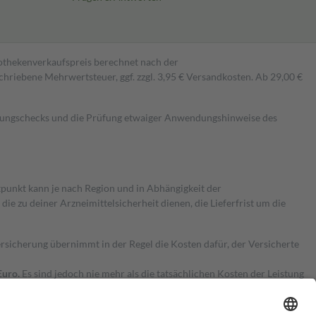
pothekenverkaufspreis berechnet nach der
hriebene Mehrwertsteuer, ggf. zzgl. 3,95 € Versandkosten. Ab 29,00 €
kungschecks und die Prüfung etwaiger Anwendungshinweise des
itpunkt kann je nach Region und in Abhängigkeit der
 zu deiner Arzneimittelsicherheit dienen, die Lieferfrist um die
ersicherung übernimmt in der Regel die Kosten dafür, der Versicherte
Euro.
Es sind jedoch nie mehr als die tatsächlichen Kosten der Leistung