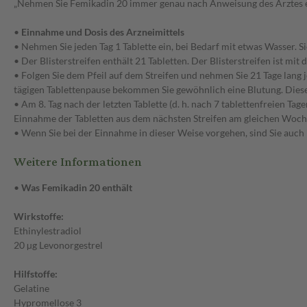
„Nehmen Sie Femikadin 20 immer genau nach Anweisung des Arztes ein.
•
Einnahme und Dosis des Arzneimittels
• Nehmen Sie jeden Tag 1 Tablette ein, bei Bedarf mit etwas Wasser. Si
• Der Blisterstreifen enthält 21 Tabletten. Der Blisterstreifen ist 
• Folgen Sie dem Pfeil auf dem Streifen und nehmen Sie 21 Tage lang j
tägigen Tablettenpause bekommen Sie gewöhnlich eine Blutung. Diese 
• Am 8. Tag nach der letzten Tablette (d. h. nach 7 tablettenfreien Ta
Einnahme der Tabletten aus dem nächsten Streifen am gleichen Woch
• Wenn Sie bei der Einnahme in dieser Weise vorgehen, sind Sie auch 
Weitere Informationen
•
Was Femikadin 20 enthält
Wirkstoffe:
Ethinylestradiol
20 µg Levonorgestrel
Hilfstoffe:
Gelatine
Hypromellose 3