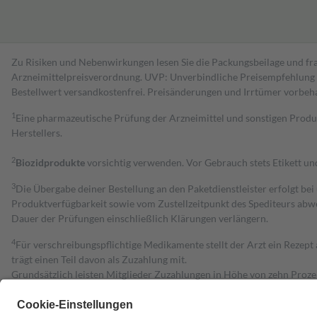
Zu Risiken und Nebenwirkungen lesen Sie die Packungsbeilage und fra
Arzneimittelpreisverordnung. UVP: Unverbindliche Preisempfehlung de
Bestell­wert versand­kosten­frei. Preisänderungen und Irrtümer vorbeh
1
Eine pharmazeutische Prüfung der Arzneimittel und sonstigen Pro
Herstellers.
2
Biozidprodukte
vorsichtig verwenden. Vor Gebrauch stets Etikett u
3
Die Übergabe deiner Bestellung an den Paketdienstleister erfolgt bei
Produktverfügbarkeit sowie vom Zustellzeitpunkt des Spediteurs abwe
Dauer der Prüfungen einschließlich Klärungen verlängern.
4
Für verschreibungspflichtige Medikamente stellt der Arzt ein Rezept 
trägt einen Teil davon als Zuzahlung mit.
Grundsätzlich leisten Mitglieder Zuzahlungen in Höhe von zehn Proz
zu entrichten.
Diese Regeln gelten grundsätzlich auch für Online-Apotheken.