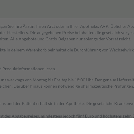
gen Sie Ihre Ärztin, Ihren Arzt oder in Ihrer Apotheke. AVP: Üblicher A
s Herstellers. Die angegebenen Preise beinhalten die gesetzlich vorgesc
alten. Alle Angebote und Gratis-Beigaben nur solange der Vorrat reicht.
dukte in deinem Warenkorb beinhaltet die Durchführung von Wechselwir
nd Produktinformationen lesen.
 uns werktags von Montag bis Freitag bis 18:00 Uhr. Der genaue Lieferze
ichen. Darüber hinaus können notwendige pharmazeutische Prüfungen, die
aus und der Patient erhält sie in der Apotheke. Die gesetzliche Krankenv
ent des Abgabepreises,
mindestens
jedoch
fünf Euro
und
höchstens zehn 