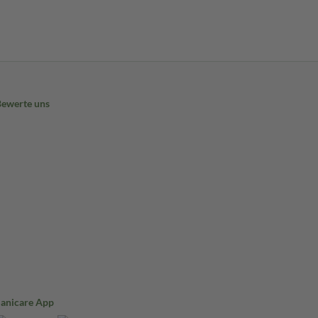
Bewerte uns
Sanicare App