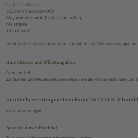
Lactose 1-Wasser
36.56 mg Macrogol 4000
Magnesium stearat (Ph. Eur.) [pflanzlich]
Maisstärke
Titan dioxid
„Viele weitere Informationen zur Einnahme und Nebenwirkungen finde
Hinweistexte und Pflichtangaben
Arzneimittel
Zu Risiken und Nebenwirkungen lesen Sie die Packungsbeilage und fra
Kundenbewertungen: Femikadin 20 1X21 St Filmtab
0 von 0 Bewertungen
Bewerte dieses Produkt!
Teile deine Erfahrungen mit anderen Kunden.