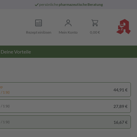
persönliche
pharmazeutische Beratung
Rezept einlösen
Mein Konto
0,00 €
Deine Vorteile
pp
44,91 €
/ 1 St)
27,89 €
/ 1 St)
16,67 €
/ 1 St)