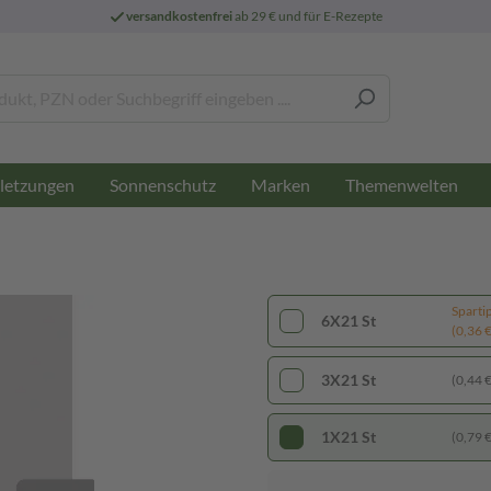
versandkostenfrei
ab 29 € und für E-Rezepte
letzungen
Sonnenschutz
Marken
Themenwelten
Sparti
6X21 St
(0,36 € 
3X21 St
(0,44 € 
1X21 St
(0,79 € 