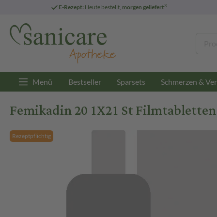
3
E-Rezept:
Heute bestellt,
morgen geliefert
Menü
Bestseller
Sparsets
Schmerzen & Ver
Femikadin 20 1X21 St Filmtabletten
Rezeptpflichtig