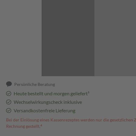
Abbildung kann abweichen
Persönliche Beratung
Heute bestellt und morgen geliefert³
Wechselwirkungscheck inklusive
Versandkostenfreie Lieferung
Bei der Einlösung eines Kassenrezeptes werden nur die gesetzlichen 
Rechnung gestellt.⁴