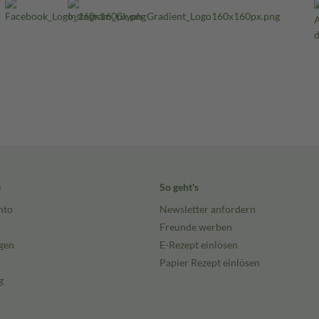
e
So geht's
nto
Newsletter anfordern
Freunde werben
gen
E-Rezept einlösen
Papier Rezept einlösen
g